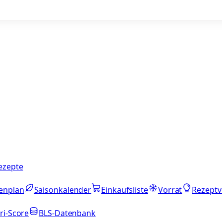
ezepte
enplan
Saisonkalender
Einkaufsliste
Vorrat
Rezeptv
ri-Score
BLS-Datenbank