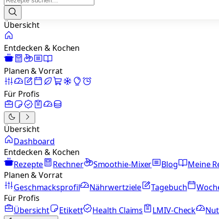
Übersicht
Entdecken & Kochen
Planen & Vorrat
Für Profis
Übersicht
Dashboard
Entdecken & Kochen
Rezepte
Rechner
Smoothie-Mixer
Blog
Meine R
Planen & Vorrat
Geschmacksprofil
Nährwertziele
Tagebuch
Woch
Für Profis
Übersicht
Etikett
Health Claims
LMIV-Check
Nut