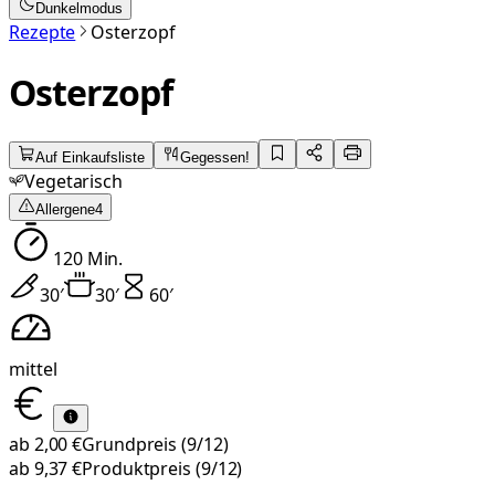
Dunkelmodus
Rezepte
Osterzopf
Osterzopf
Auf Einkaufsliste
Gegessen!
Vegetarisch
Allergene
4
120
Min.
30
′
30
′
60
′
mittel
ab
2,00 €
Grundpreis
(9/12)
ab
9,37 €
Produktpreis
(9/12)