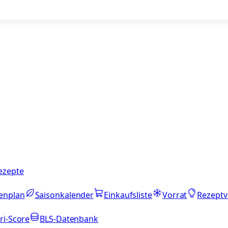
ezepte
enplan
Saisonkalender
Einkaufsliste
Vorrat
Rezeptv
ri-Score
BLS-Datenbank