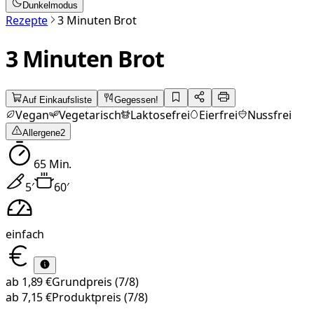
Dunkelmodus
Rezepte
3 Minuten Brot
3 Minuten Brot
Auf Einkaufsliste
Gegessen!
Vegan
Vegetarisch
Laktosefrei
Eierfrei
Nussfrei
Allergene
2
65
Min.
5
′
60
′
einfach
ab
1,89 €
Grundpreis
(7/8)
ab
7,15 €
Produktpreis
(7/8)