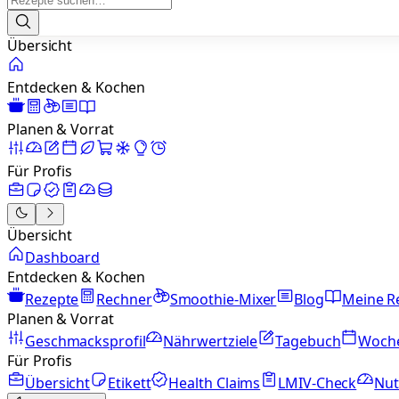
Übersicht
Entdecken & Kochen
Planen & Vorrat
Für Profis
Übersicht
Dashboard
Entdecken & Kochen
Rezepte
Rechner
Smoothie-Mixer
Blog
Meine R
Planen & Vorrat
Geschmacksprofil
Nährwertziele
Tagebuch
Woch
Für Profis
Übersicht
Etikett
Health Claims
LMIV-Check
Nut