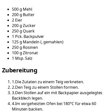
500
g
Mehl
200
g
Butter
2
Eier
200
g
Zucker
250
g
Quark
1
Pck.
Backpulver
125
g
Mandeln
(
, gemahlen
)
250
g
Rosinen
100
g
Zitronat
1
Msp.
Salz
Zubereitung
1
.
Die Zutaten zu einem Teig verkneten.
2
.
Den Teig zu einem Stollen formen.
3
.
Den Stollen auf ein mit Backpapier ausgelegtes
Backblech legen.
4
.
Im vorgeheizten Ofen bei 180°C für etwa 60
Minuten backen.