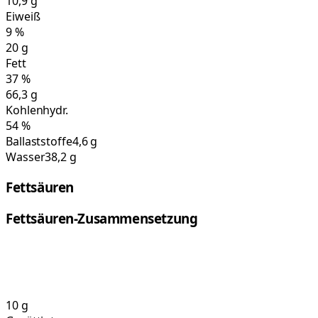
10,9
g
Eiweiß
9
%
20
g
Fett
37
%
66,3
g
Kohlenhydr.
54
%
Ballaststoffe
4,6 g
Wasser
38,2 g
Fettsäuren
Fettsäuren-Zusammensetzung
10
g