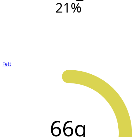
21
%
Fett
66g