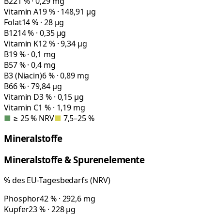
B2
21 % · 0,29 mg
Vitamin A
19 % · 148,91 µg
Folat
14 % · 28 µg
B12
14 % · 0,35 µg
Vitamin K
12 % · 9,34 µg
B1
9 % · 0,1 mg
B5
7 % · 0,4 mg
B3 (Niacin)
6 % · 0,89 mg
B6
6 % · 79,84 µg
Vitamin D
3 % · 0,15 µg
Vitamin C
1 % · 1,19 mg
■
≥ 25 % NRV
■
7,5–25 %
Mineralstoffe
Mineralstoffe & Spurenelemente
% des EU-Tagesbedarfs (NRV)
Phosphor
42 % · 292,6 mg
Kupfer
23 % · 228 µg