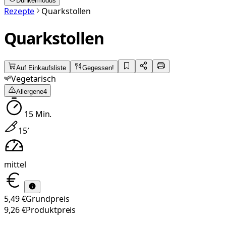
Dunkelmodus
Rezepte
Quarkstollen
Quarkstollen
Auf Einkaufsliste
Gegessen!
Vegetarisch
Allergene
4
15
Min.
15
′
mittel
5,49 €
Grundpreis
9,26 €
Produktpreis