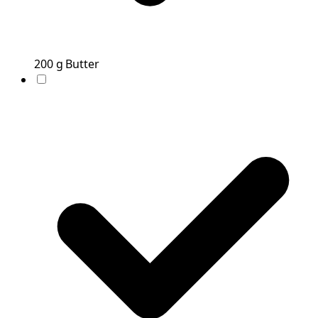
200
g
Butter