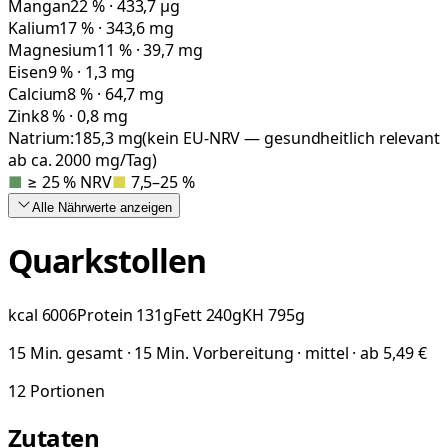
Mangan
22 % · 433,7 µg
Kalium
17 % · 343,6 mg
Magnesium
11 % · 39,7 mg
Eisen
9 % · 1,3 mg
Calcium
8 % · 64,7 mg
Zink
8 % · 0,8 mg
Natrium:
185,3
mg
(kein EU-NRV — gesundheitlich relevant
ab ca. 2000 mg/Tag)
■
≥ 25 % NRV
■
7,5–25 %
Alle Nährwerte
anzeigen
Quarkstollen
kcal
6006
Protein
131
g
Fett
240
g
KH
795
g
15 Min. gesamt · 15 Min. Vorbereitung · mittel · ab 5,49 €
12
Portionen
Zutaten