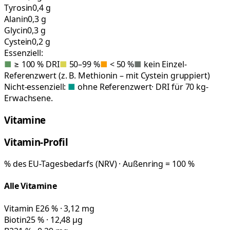
Tyrosin
0,4 g
Alanin
0,3 g
Glycin
0,3 g
Cystein
0,2 g
Essenziell:
■
≥ 100 % DRI
■
50–99 %
■
< 50 %
■
kein Einzel-
Referenzwert (z. B. Methionin – mit Cystein gruppiert)
Nicht-essenziell:
■
ohne Referenzwert
· DRI für 70 kg-
Erwachsene.
Vitamine
Vitamin-Profil
% des EU-Tagesbedarfs (NRV) · Außenring = 100 %
Alle Vitamine
Vitamin E
26 % · 3,12 mg
Biotin
25 % · 12,48 µg