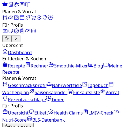
Planen & Vorrat
Für Profis
Übersicht
Dashboard
Entdecken & Kochen
Rezepte
Rechner
Smoothie-Mixer
Blog
Meine
Rezepte
Planen & Vorrat
Geschmacksprofil
Nährwertziele
Tagebuch
Wochenplan
Saisonkalender
Einkaufsliste
Vorrat
Rezeptvorschläge
Timer
Für Profis
Übersicht
Etikett
Health Claims
LMIV-Check
Nutri-Score
BLS-Datenbank