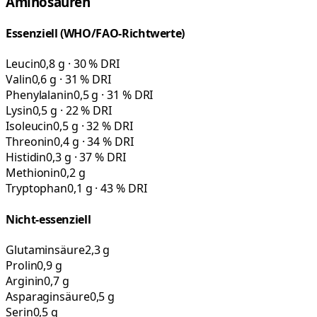
Aminosäuren
Essenziell (WHO/FAO-Richtwerte)
Leucin
0,8 g · 30 % DRI
Valin
0,6 g · 31 % DRI
Phenylalanin
0,5 g · 31 % DRI
Lysin
0,5 g · 22 % DRI
Isoleucin
0,5 g · 32 % DRI
Threonin
0,4 g · 34 % DRI
Histidin
0,3 g · 37 % DRI
Methionin
0,2 g
Tryptophan
0,1 g · 43 % DRI
Nicht-essenziell
Glutaminsäure
2,3 g
Prolin
0,9 g
Arginin
0,7 g
Asparaginsäure
0,5 g
Serin
0,5 g