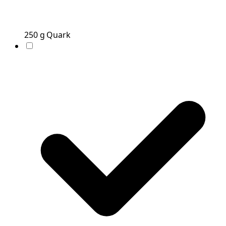
250
g
Quark