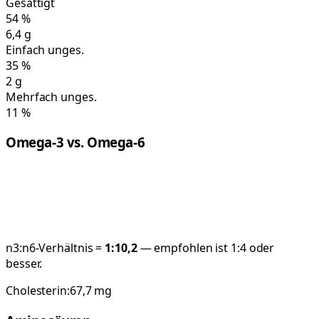
Gesättigt
54
%
6,4
g
Einfach unges.
35
%
2
g
Mehrfach unges.
11
%
Omega-3 vs. Omega-6
n3:n6-Verhältnis =
1:
10,2
— empfohlen ist 1:4 oder
besser.
Cholesterin:
67,7
mg