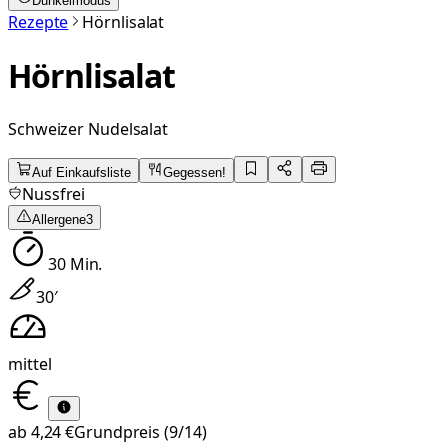
Dunkelmodus
Rezepte
Hörnlisalat
Hörnlisalat
Schweizer Nudelsalat
Auf Einkaufsliste
Gegessen!
Nussfrei
Allergene
3
30
Min.
30
′
mittel
ab
4,24 €
Grundpreis
(9/14)