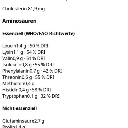
Cholesterin:
81,9
mg
Aminosäuren
Essenziell (WHO/FAO-Richtwerte)
Leucin
1,4 g · 50 % DRI
Lysin
1,1 g · 54 % DRI
Valin
0,9 g · 51 % DRI
Isoleucin
0,8 g · 55 % DRI
Phenylalanin
0,7 g · 42 % DRI
Threonin
0,6 g · 55 % DRI
Methionin
0,4 g
Histidin
0,4 g · 58 % DRI
Tryptophan
0,1 g · 32 % DRI
Nicht-essenziell
Glutaminsäure
2,7 g
Prolin
1,4 g