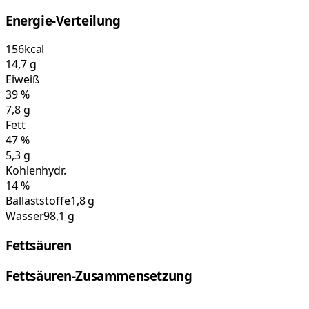
Energie-Verteilung
156
kcal
14,7
g
Eiweiß
39
%
7,8
g
Fett
47
%
5,3
g
Kohlenhydr.
14
%
Ballaststoffe
1,8 g
Wasser
98,1 g
Fettsäuren
Fettsäuren-Zusammensetzung