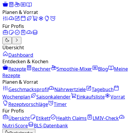
Planen & Vorrat
Für Profis
Übersicht
Dashboard
Entdecken & Kochen
Rezepte
Rechner
Smoothie-Mixer
Blog
Meine
Rezepte
Planen & Vorrat
Geschmacksprofil
Nährwertziele
Tagebuch
Wochenplan
Saisonkalender
Einkaufsliste
Vorrat
Rezeptvorschläge
Timer
Für Profis
Übersicht
Etikett
Health Claims
LMIV-Check
Nutri-Score
BLS-Datenbank