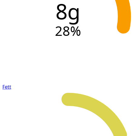
8g
28
%
Fett