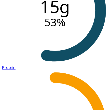
15g
53
%
Protein