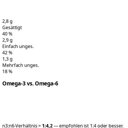
2,8
g
Gesättigt
40
%
2,9
g
Einfach unges.
42
%
1,3
g
Mehrfach unges.
18
%
Omega-3 vs. Omega-6
n3:n6-Verhältnis =
1:
4,2
— empfohlen ist 1:4 oder besser.