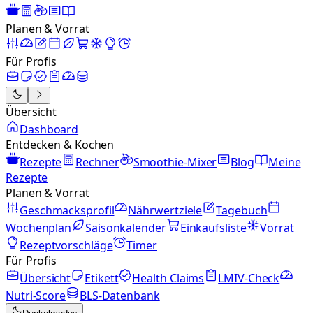
Planen & Vorrat
Für Profis
Übersicht
Dashboard
Entdecken & Kochen
Rezepte
Rechner
Smoothie-Mixer
Blog
Meine
Rezepte
Planen & Vorrat
Geschmacksprofil
Nährwertziele
Tagebuch
Wochenplan
Saisonkalender
Einkaufsliste
Vorrat
Rezeptvorschläge
Timer
Für Profis
Übersicht
Etikett
Health Claims
LMIV-Check
Nutri-Score
BLS-Datenbank