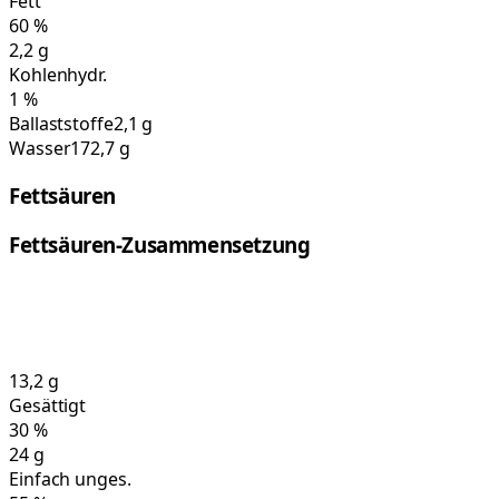
Fett
60
%
2,2
g
Kohlenhydr.
1
%
Ballaststoffe
2,1 g
Wasser
172,7 g
Fettsäuren
Fettsäuren-Zusammensetzung
13,2
g
Gesättigt
30
%
24
g
Einfach unges.