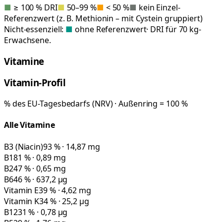
■
≥ 100 % DRI
■
50–99 %
■
< 50 %
■
kein Einzel-
Referenzwert (z. B. Methionin – mit Cystein gruppiert)
Nicht-essenziell:
■
ohne Referenzwert
· DRI für 70 kg-
Erwachsene.
Vitamine
Vitamin-Profil
% des EU-Tagesbedarfs (NRV) · Außenring = 100 %
Alle Vitamine
B3 (Niacin)
93 % · 14,87 mg
B1
81 % · 0,89 mg
B2
47 % · 0,65 mg
B6
46 % · 637,2 µg
Vitamin E
39 % · 4,62 mg
Vitamin K
34 % · 25,2 µg
B12
31 % · 0,78 µg