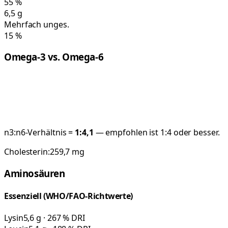
55
%
6,5
g
Mehrfach unges.
15
%
Omega-3 vs. Omega-6
n3:n6-Verhältnis =
1:
4,1
— empfohlen ist 1:4 oder besser.
Cholesterin:
259,7
mg
Aminosäuren
Essenziell (WHO/FAO-Richtwerte)
Lysin
5,6 g · 267 % DRI