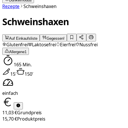
Dunkelmodus
Rezepte
Schweinshaxen
Schweinshaxen
Auf Einkaufsliste
Gegessen!
Glutenfrei
Laktosefrei
Eierfrei
Nussfrei
Allergene
1
165
Min.
15
′
150
′
einfach
11,03 €
Grundpreis
15,70 €
Produktpreis