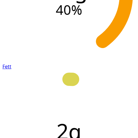
40
%
Fett
2g