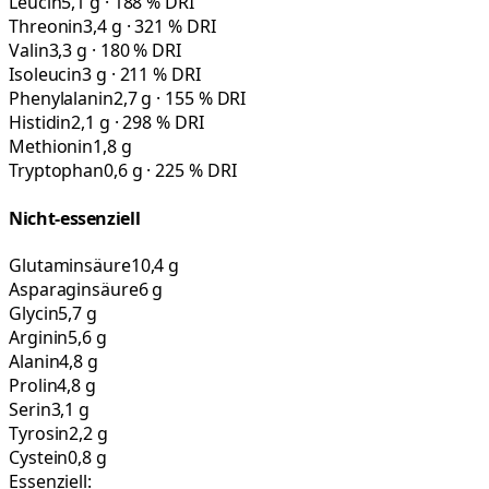
Leucin
5,1 g · 188 % DRI
Threonin
3,4 g · 321 % DRI
Valin
3,3 g · 180 % DRI
Isoleucin
3 g · 211 % DRI
Phenylalanin
2,7 g · 155 % DRI
Histidin
2,1 g · 298 % DRI
Methionin
1,8 g
Tryptophan
0,6 g · 225 % DRI
Nicht-essenziell
Glutaminsäure
10,4 g
Asparaginsäure
6 g
Glycin
5,7 g
Arginin
5,6 g
Alanin
4,8 g
Prolin
4,8 g
Serin
3,1 g
Tyrosin
2,2 g
Cystein
0,8 g
Essenziell: