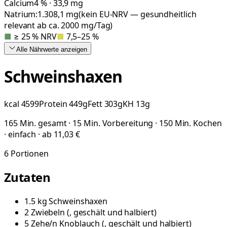
Calcium
4 % · 33,9 mg
Natrium:
1.308,1
mg
(kein EU-NRV — gesundheitlich
relevant ab ca. 2000 mg/Tag)
■
≥ 25 % NRV
■
7,5–25 %
Alle Nährwerte
anzeigen
Schweinshaxen
kcal
4599
Protein
449
g
Fett
303
g
KH
13
g
165 Min. gesamt · 15 Min. Vorbereitung · 150 Min. Kochen
· einfach · ab 11,03 €
6
Portionen
Zutaten
1.5
kg
Schweinshaxen
2
Zwiebeln
(
, geschält und halbiert
)
5
Zehe/n
Knoblauch
(
, geschält und halbiert
)