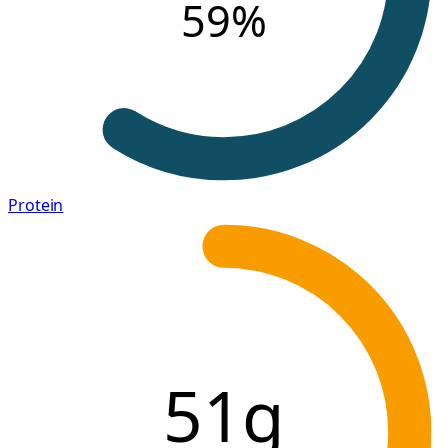
59
%
Protein
51g