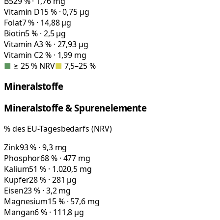
B5
29 % · 1,76 mg
Vitamin D
15 % · 0,75 µg
Folat
7 % · 14,88 µg
Biotin
5 % · 2,5 µg
Vitamin A
3 % · 27,93 µg
Vitamin C
2 % · 1,99 mg
■
≥ 25 % NRV
■
7,5–25 %
Mineralstoffe
Mineralstoffe & Spurenelemente
% des EU-Tagesbedarfs (NRV)
Zink
93 % · 9,3 mg
Phosphor
68 % · 477 mg
Kalium
51 % · 1.020,5 mg
Kupfer
28 % · 281 µg
Eisen
23 % · 3,2 mg
Magnesium
15 % · 57,6 mg
Mangan
6 % · 111,8 µg