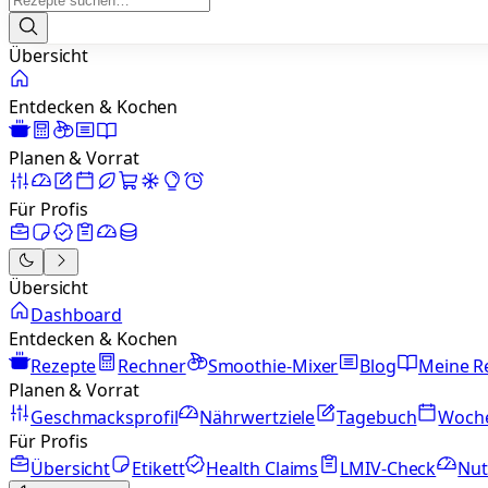
Übersicht
Entdecken & Kochen
Planen & Vorrat
Für Profis
Übersicht
Dashboard
Entdecken & Kochen
Rezepte
Rechner
Smoothie-Mixer
Blog
Meine R
Planen & Vorrat
Geschmacksprofil
Nährwertziele
Tagebuch
Woch
Für Profis
Übersicht
Etikett
Health Claims
LMIV-Check
Nut