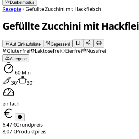
Dunkelmodus
Rezepte
Gefüllte Zucchini mit Hackfleisch
Gefüllte Zucchini mit Hackfle
Auf Einkaufsliste
Gegessen!
Glutenfrei
Laktosefrei
Eierfrei
Nussfrei
Allergene
60
Min.
30
′
30
′
einfach
6,47 €
Grundpreis
8,07 €
Produktpreis