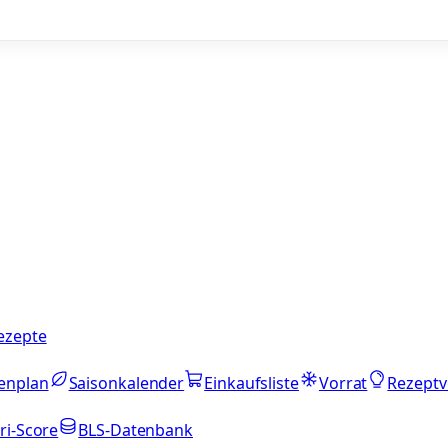
ezepte
enplan
Saisonkalender
Einkaufsliste
Vorrat
Rezeptv
ri-Score
BLS-Datenbank