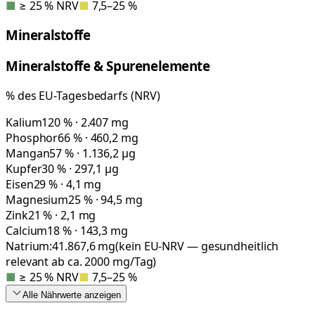
■
≥ 25 % NRV
■
7,5–25 %
Mineralstoffe
Mineralstoffe & Spurenelemente
% des EU-Tagesbedarfs (NRV)
Kalium
120 % · 2.407 mg
Phosphor
66 % · 460,2 mg
Mangan
57 % · 1.136,2 µg
Kupfer
30 % · 297,1 µg
Eisen
29 % · 4,1 mg
Magnesium
25 % · 94,5 mg
Zink
21 % · 2,1 mg
Calcium
18 % · 143,3 mg
Natrium:
41.867,6
mg
(kein EU-NRV — gesundheitlich
relevant ab ca. 2000 mg/Tag)
■
≥ 25 % NRV
■
7,5–25 %
Alle Nährwerte
anzeigen