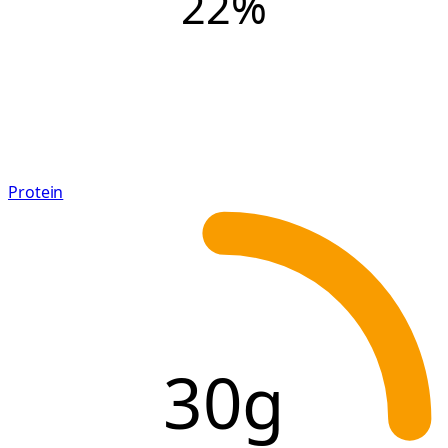
22
%
Protein
30g