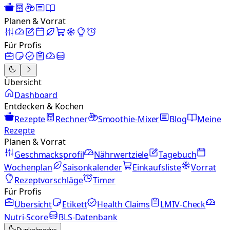
Planen & Vorrat
Für Profis
Übersicht
Dashboard
Entdecken & Kochen
Rezepte
Rechner
Smoothie-Mixer
Blog
Meine
Rezepte
Planen & Vorrat
Geschmacksprofil
Nährwertziele
Tagebuch
Wochenplan
Saisonkalender
Einkaufsliste
Vorrat
Rezeptvorschläge
Timer
Für Profis
Übersicht
Etikett
Health Claims
LMIV-Check
Nutri-Score
BLS-Datenbank