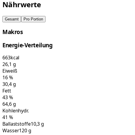
Nährwerte
Gesamt
Pro Portion
Makros
Energie-Verteilung
663
kcal
26,1
g
Eiweiß
16
%
30,4
g
Fett
43
%
64,6
g
Kohlenhydr.
41
%
Ballaststoffe
10,3 g
Wasser
120 g