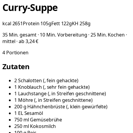
Curry-Suppe
kcal
2651
Protein
105
g
Fett
122
g
KH
258
g
35 Min. gesamt · 10 Min. Vorbereitung · 25 Min. Kochen ·
mittel · ab 3,24 €
4
Portionen
Zutaten
2
Schalotten
(
, fein gehackte
)
1
Knoblauch
(
, sehr fein gehackte
)
1
Lauchstange
(
, in Streifen geschnittene
)
1
Möhre
(
, in Streifen geschnittene
)
200
g
Hähnchenbrüste
(
, klein gewürfelte
)
1
EL
Sesamöl
750
ml
Gemüsebrühe
250
ml
Kokosmilch
100
g
Reis