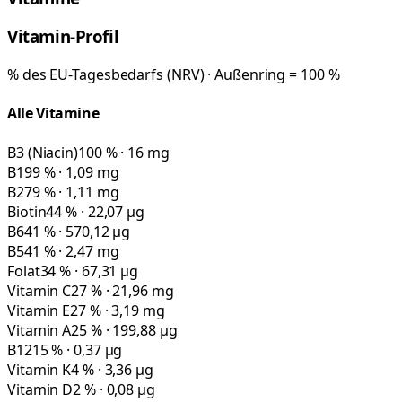
Vitamin-Profil
% des EU-Tagesbedarfs (NRV) · Außenring = 100 %
Alle Vitamine
B3 (Niacin)
100 % · 16 mg
B1
99 % · 1,09 mg
B2
79 % · 1,11 mg
Biotin
44 % · 22,07 µg
B6
41 % · 570,12 µg
B5
41 % · 2,47 mg
Folat
34 % · 67,31 µg
Vitamin C
27 % · 21,96 mg
Vitamin E
27 % · 3,19 mg
Vitamin A
25 % · 199,88 µg
B12
15 % · 0,37 µg
Vitamin K
4 % · 3,36 µg
Vitamin D
2 % · 0,08 µg