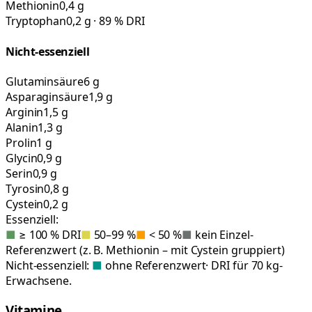
Methionin
0,4 g
Tryptophan
0,2 g · 89 % DRI
Nicht-essenziell
Glutaminsäure
6 g
Asparaginsäure
1,9 g
Arginin
1,5 g
Alanin
1,3 g
Prolin
1 g
Glycin
0,9 g
Serin
0,9 g
Tyrosin
0,8 g
Cystein
0,2 g
Essenziell:
■
≥ 100 % DRI
■
50–99 %
■
< 50 %
■
kein Einzel-
Referenzwert (z. B. Methionin – mit Cystein gruppiert)
Nicht-essenziell:
■
ohne Referenzwert
· DRI für 70 kg-
Erwachsene.
Vitamine