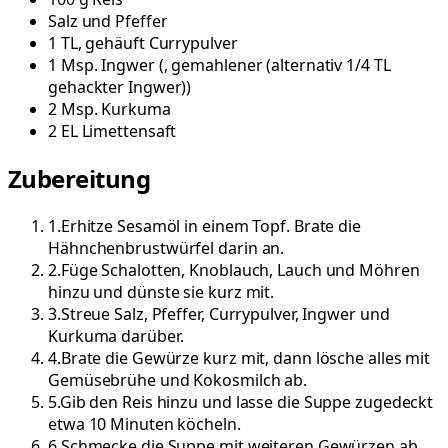
Salz und Pfeffer
1
TL, gehäuft
Currypulver
1
Msp.
Ingwer
(
, gemahlener (alternativ 1/4 TL
gehackter Ingwer)
)
2
Msp.
Kurkuma
2
EL
Limettensaft
Zubereitung
1
.
Erhitze Sesamöl in einem Topf. Brate die
Hähnchenbrustwürfel darin an.
2
.
Füge Schalotten, Knoblauch, Lauch und Möhren
hinzu und dünste sie kurz mit.
3
.
Streue Salz, Pfeffer, Currypulver, Ingwer und
Kurkuma darüber.
4
.
Brate die Gewürze kurz mit, dann lösche alles mit
Gemüsebrühe und Kokosmilch ab.
5
.
Gib den Reis hinzu und lasse die Suppe zugedeckt
etwa 10 Minuten köcheln.
6
.
Schmecke die Suppe mit weiteren Gewürzen ab