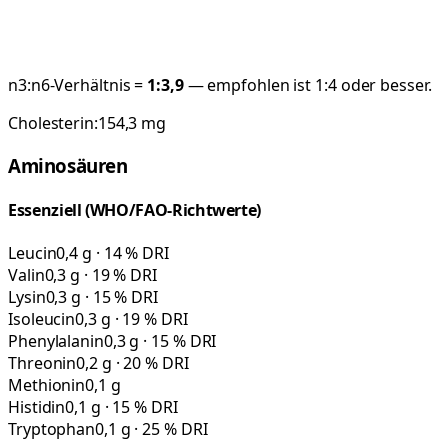
n3:n6-Verhältnis =
1:
3,9
— empfohlen ist 1:4 oder besser.
Cholesterin:
154,3
mg
Aminosäuren
Essenziell (WHO/FAO-Richtwerte)
Leucin
0,4 g · 14 % DRI
Valin
0,3 g · 19 % DRI
Lysin
0,3 g · 15 % DRI
Isoleucin
0,3 g · 19 % DRI
Phenylalanin
0,3 g · 15 % DRI
Threonin
0,2 g · 20 % DRI
Methionin
0,1 g
Histidin
0,1 g · 15 % DRI
Tryptophan
0,1 g · 25 % DRI