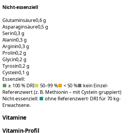
Nicht-essenziell
Glutaminsäure
0,6 g
Asparaginsäure
0,5 g
Serin
0,3 g
Alanin
0,3 g
Arginin
0,3 g
Prolin
0,2 g
Glycin
0,2 g
Tyrosin
0,2 g
Cystein
0,1 g
Essenziell:
■
≥ 100 % DRI
■
50–99 %
■
< 50 %
■
kein Einzel-
Referenzwert (z. B. Methionin – mit Cystein gruppiert)
Nicht-essenziell:
■
ohne Referenzwert
· DRI für 70 kg-
Erwachsene.
Vitamine
Vitamin-Profil