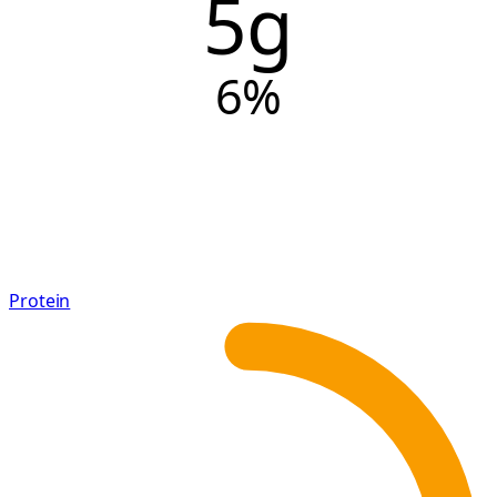
5g
6
%
Protein