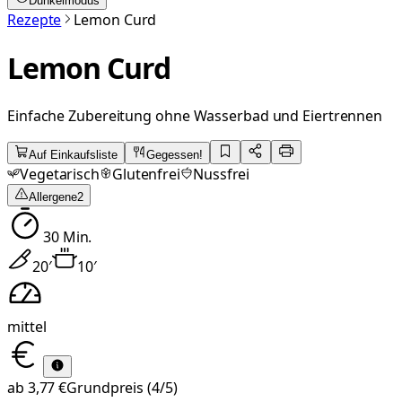
Dunkelmodus
Rezepte
Lemon Curd
Lemon Curd
Einfache Zubereitung ohne Wasserbad und Eiertrennen
Auf Einkaufsliste
Gegessen!
Vegetarisch
Glutenfrei
Nussfrei
Allergene
2
30
Min.
20
′
10
′
mittel
ab
3,77 €
Grundpreis
(4/5)