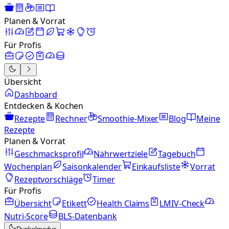
Planen & Vorrat
Für Profis
Übersicht
Dashboard
Entdecken & Kochen
Rezepte
Rechner
Smoothie-Mixer
Blog
Meine
Rezepte
Planen & Vorrat
Geschmacksprofil
Nährwertziele
Tagebuch
Wochenplan
Saisonkalender
Einkaufsliste
Vorrat
Rezeptvorschläge
Timer
Für Profis
Übersicht
Etikett
Health Claims
LMIV-Check
Nutri-Score
BLS-Datenbank