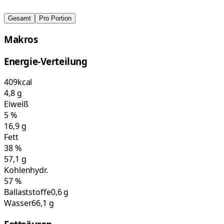
Gesamt
Pro Portion
Makros
Energie-Verteilung
409
kcal
4,8
g
Eiweiß
5
%
16,9
g
Fett
38
%
57,1
g
Kohlenhydr.
57
%
Ballaststoffe
0,6 g
Wasser
66,1 g