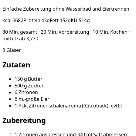
Einfache Zubereitung ohne Wasserbad und Eiertrennen
kcal
3682
Protein
43
g
Fett
152
g
KH
514
g
30 Min. gesamt · 20 Min. Vorbereitung · 10 Min. Kochen ·
mittel · ab 3,77 €
9
Gläser
Zutaten
150
g
Butter
500
g
Zucker
6
Zitronen
6
m.-große
Eier
1
Pck.
Zitronenschalenaroma
(
(Citroback), evtl.
)
Zubereitung
1
.
Zitronen auspressen und 300 ml Saft abmessen.