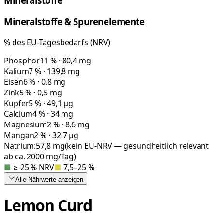
Mineralstoffe
Mineralstoffe & Spurenelemente
% des EU-Tagesbedarfs (NRV)
Phosphor
11 % · 80,4 mg
Kalium
7 % · 139,8 mg
Eisen
6 % · 0,8 mg
Zink
5 % · 0,5 mg
Kupfer
5 % · 49,1 µg
Calcium
4 % · 34 mg
Magnesium
2 % · 8,6 mg
Mangan
2 % · 32,7 µg
Natrium:
57,8
mg
(kein EU-NRV — gesundheitlich relevant
ab ca. 2000 mg/Tag)
■
≥ 25 % NRV
■
7,5–25 %
Alle Nährwerte
anzeigen
Lemon Curd