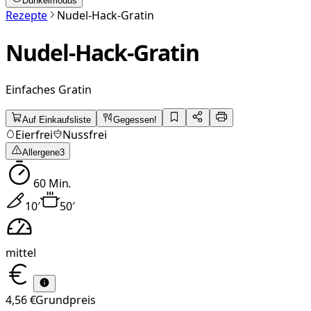
Dunkelmodus
Rezepte
Nudel-Hack-Gratin
Nudel-Hack-Gratin
Einfaches Gratin
Auf Einkaufsliste
Gegessen!
Eierfrei
Nussfrei
Allergene
3
60
Min.
10
′
50
′
mittel
4,56 €
Grundpreis