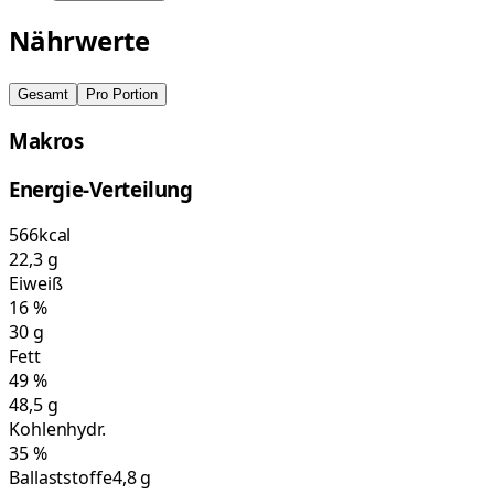
Nährwerte
Gesamt
Pro Portion
Makros
Energie-Verteilung
566
kcal
22,3
g
Eiweiß
16
%
30
g
Fett
49
%
48,5
g
Kohlenhydr.
35
%
Ballaststoffe
4,8 g