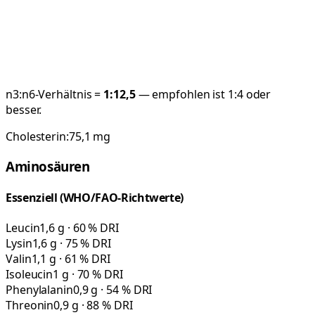
n3:n6-Verhältnis =
1:
12,5
— empfohlen ist 1:4 oder
besser.
Cholesterin:
75,1
mg
Aminosäuren
Essenziell (WHO/FAO-Richtwerte)
Leucin
1,6 g · 60 % DRI
Lysin
1,6 g · 75 % DRI
Valin
1,1 g · 61 % DRI
Isoleucin
1 g · 70 % DRI
Phenylalanin
0,9 g · 54 % DRI
Threonin
0,9 g · 88 % DRI