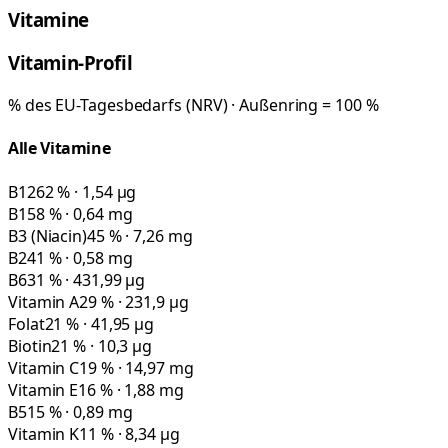
Vitamine
Vitamin-Profil
% des EU-Tagesbedarfs (NRV) · Außenring = 100 %
Alle Vitamine
B12
62 % · 1,54 µg
B1
58 % · 0,64 mg
B3 (Niacin)
45 % · 7,26 mg
B2
41 % · 0,58 mg
B6
31 % · 431,99 µg
Vitamin A
29 % · 231,9 µg
Folat
21 % · 41,95 µg
Biotin
21 % · 10,3 µg
Vitamin C
19 % · 14,97 mg
Vitamin E
16 % · 1,88 mg
B5
15 % · 0,89 mg
Vitamin K
11 % · 8,34 µg