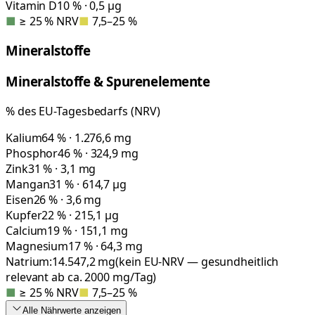
Vitamin D
10 % · 0,5 µg
■
≥ 25 % NRV
■
7,5–25 %
Mineralstoffe
Mineralstoffe & Spurenelemente
% des EU-Tagesbedarfs (NRV)
Kalium
64 % · 1.276,6 mg
Phosphor
46 % · 324,9 mg
Zink
31 % · 3,1 mg
Mangan
31 % · 614,7 µg
Eisen
26 % · 3,6 mg
Kupfer
22 % · 215,1 µg
Calcium
19 % · 151,1 mg
Magnesium
17 % · 64,3 mg
Natrium:
14.547,2
mg
(kein EU-NRV — gesundheitlich
relevant ab ca. 2000 mg/Tag)
■
≥ 25 % NRV
■
7,5–25 %
Alle Nährwerte
anzeigen