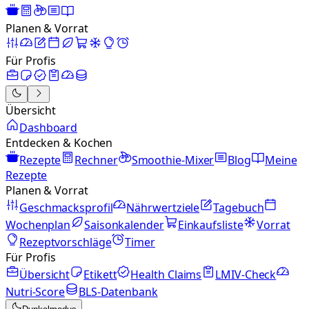
Planen & Vorrat
Für Profis
Übersicht
Dashboard
Entdecken & Kochen
Rezepte
Rechner
Smoothie-Mixer
Blog
Meine
Rezepte
Planen & Vorrat
Geschmacksprofil
Nährwertziele
Tagebuch
Wochenplan
Saisonkalender
Einkaufsliste
Vorrat
Rezeptvorschläge
Timer
Für Profis
Übersicht
Etikett
Health Claims
LMIV-Check
Nutri-Score
BLS-Datenbank