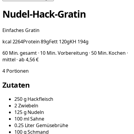
Nudel-Hack-Gratin
Einfaches Gratin
kcal
2264
Protein
89
g
Fett
120
g
KH
194
g
60 Min. gesamt · 10 Min. Vorbereitung · 50 Min. Kochen ·
mittel · ab 4,56 €
4
Portionen
Zutaten
250
g
Hackfleisch
2
Zwiebeln
125
g
Nudeln
100
ml
Sahne
0.25
Liter
Gemüsebrühe
100
g
Schmand