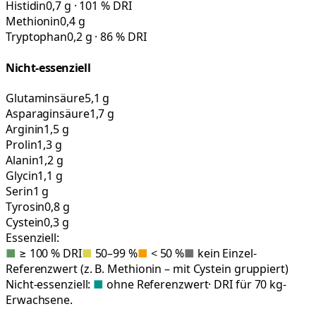
Histidin
0,7 g · 101 % DRI
Methionin
0,4 g
Tryptophan
0,2 g · 86 % DRI
Nicht-essenziell
Glutaminsäure
5,1 g
Asparaginsäure
1,7 g
Arginin
1,5 g
Prolin
1,3 g
Alanin
1,2 g
Glycin
1,1 g
Serin
1 g
Tyrosin
0,8 g
Cystein
0,3 g
Essenziell:
■
≥ 100 % DRI
■
50–99 %
■
< 50 %
■
kein Einzel-
Referenzwert (z. B. Methionin – mit Cystein gruppiert)
Nicht-essenziell:
■
ohne Referenzwert
· DRI für 70 kg-
Erwachsene.