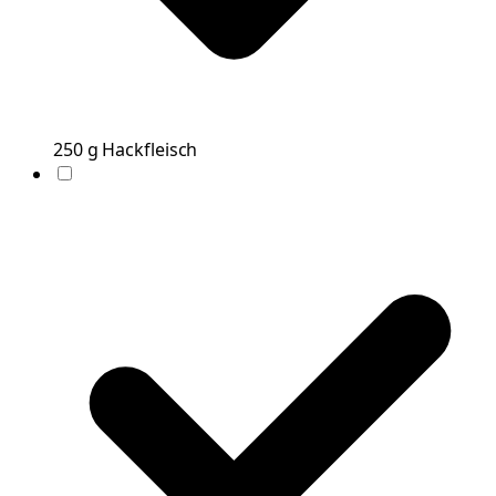
250
g
Hackfleisch