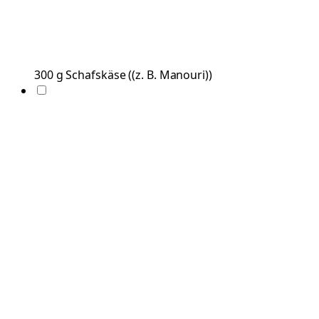
300
g
Schafskäse
(
(z. B. Manouri)
)