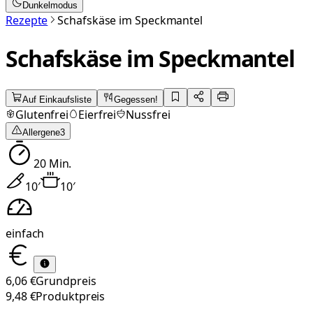
Dunkelmodus
Rezepte
Schafskäse im Speckmantel
Schafskäse im Speckmantel
Auf Einkaufsliste
Gegessen!
Glutenfrei
Eierfrei
Nussfrei
Allergene
3
20
Min.
10
′
10
′
einfach
6,06 €
Grundpreis
9,48 €
Produktpreis