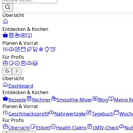
Übersicht
Entdecken & Kochen
Planen & Vorrat
Für Profis
Übersicht
Dashboard
Entdecken & Kochen
Rezepte
Rechner
Smoothie-Mixer
Blog
Meine R
Planen & Vorrat
Geschmacksprofil
Nährwertziele
Tagebuch
Woch
Für Profis
Übersicht
Etikett
Health Claims
LMIV-Check
Nut