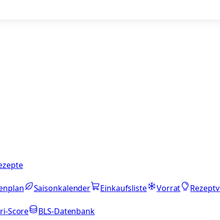
ezepte
enplan
Saisonkalender
Einkaufsliste
Vorrat
Rezeptv
ri-Score
BLS-Datenbank