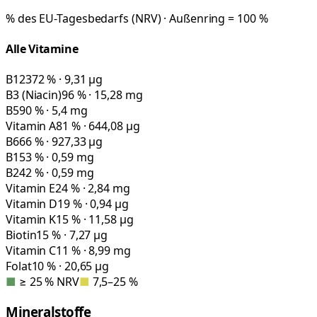
% des EU-Tagesbedarfs (NRV) · Außenring = 100 %
Alle Vitamine
B12
372 % · 9,31 µg
B3 (Niacin)
96 % · 15,28 mg
B5
90 % · 5,4 mg
Vitamin A
81 % · 644,08 µg
B6
66 % · 927,33 µg
B1
53 % · 0,59 mg
B2
42 % · 0,59 mg
Vitamin E
24 % · 2,84 mg
Vitamin D
19 % · 0,94 µg
Vitamin K
15 % · 11,58 µg
Biotin
15 % · 7,27 µg
Vitamin C
11 % · 8,99 mg
Folat
10 % · 20,65 µg
■
≥ 25 % NRV
■
7,5–25 %
Mineralstoffe