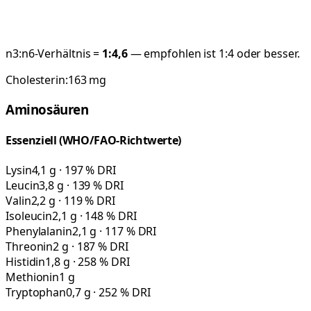
n3:n6-Verhältnis =
1:
4,6
— empfohlen ist 1:4 oder besser.
Cholesterin:
163
mg
Aminosäuren
Essenziell (WHO/FAO-Richtwerte)
Lysin
4,1 g · 197 % DRI
Leucin
3,8 g · 139 % DRI
Valin
2,2 g · 119 % DRI
Isoleucin
2,1 g · 148 % DRI
Phenylalanin
2,1 g · 117 % DRI
Threonin
2 g · 187 % DRI
Histidin
1,8 g · 258 % DRI
Methionin
1 g
Tryptophan
0,7 g · 252 % DRI