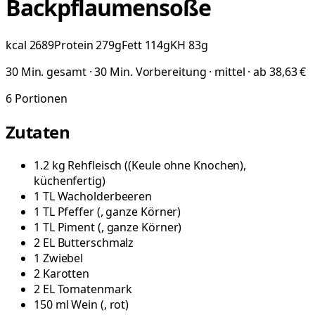
Backpflaumensoße
kcal
2689
Protein
279
g
Fett
114
g
KH
83
g
30 Min. gesamt · 30 Min. Vorbereitung · mittel · ab 38,63 €
6
Portionen
Zutaten
1.2
kg
Rehfleisch
(
(Keule ohne Knochen),
küchenfertig
)
1
TL
Wacholderbeeren
1
TL
Pfeffer
(
, ganze Körner
)
1
TL
Piment
(
, ganze Körner
)
2
EL
Butterschmalz
1
Zwiebel
2
Karotten
2
EL
Tomatenmark
150
ml
Wein
(
, rot
)