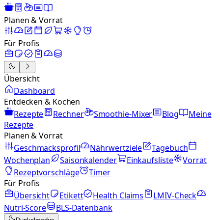
Planen & Vorrat
Für Profis
Übersicht
Dashboard
Entdecken & Kochen
Rezepte
Rechner
Smoothie-Mixer
Blog
Meine
Rezepte
Planen & Vorrat
Geschmacksprofil
Nährwertziele
Tagebuch
Wochenplan
Saisonkalender
Einkaufsliste
Vorrat
Rezeptvorschläge
Timer
Für Profis
Übersicht
Etikett
Health Claims
LMIV-Check
Nutri-Score
BLS-Datenbank