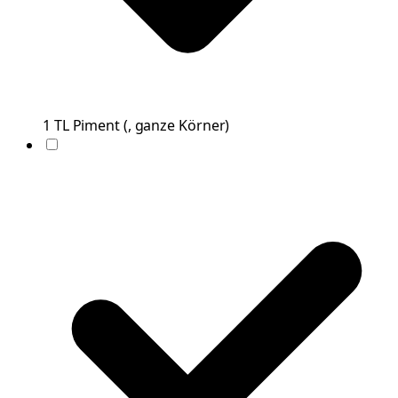
1
TL
Piment
(
, ganze Körner
)