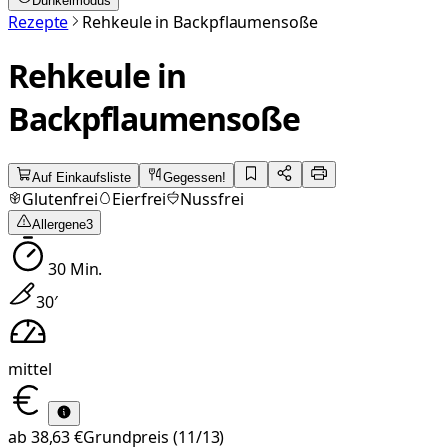
Dunkelmodus
Rezepte
Rehkeule in Backpflaumensoße
Rehkeule in
Backpflaumensoße
Auf Einkaufsliste
Gegessen!
Glutenfrei
Eierfrei
Nussfrei
Allergene
3
30
Min.
30
′
mittel
ab
38,63 €
Grundpreis
(11/13)