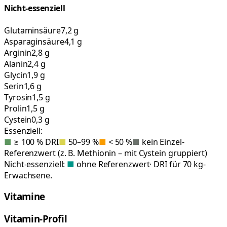
Nicht-essenziell
Glutaminsäure
7,2 g
Asparaginsäure
4,1 g
Arginin
2,8 g
Alanin
2,4 g
Glycin
1,9 g
Serin
1,6 g
Tyrosin
1,5 g
Prolin
1,5 g
Cystein
0,3 g
Essenziell:
■
≥ 100 % DRI
■
50–99 %
■
< 50 %
■
kein Einzel-
Referenzwert (z. B. Methionin – mit Cystein gruppiert)
Nicht-essenziell:
■
ohne Referenzwert
· DRI für 70 kg-
Erwachsene.
Vitamine
Vitamin-Profil