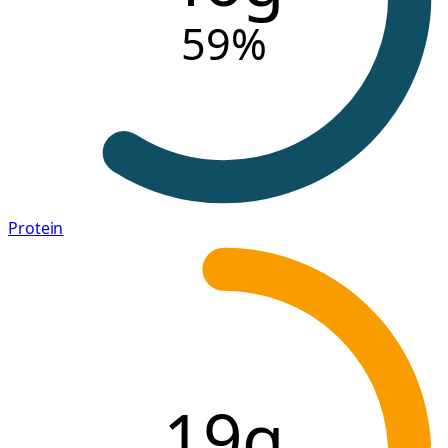
59
%
Protein
19g