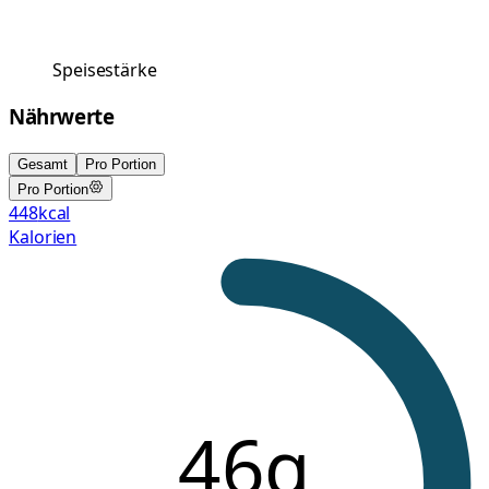
Speisestärke
Nährwerte
Gesamt
Pro Portion
Pro Portion
448
kcal
Kalorien
46g