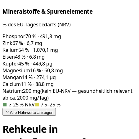
Mineralstoffe & Spurenelemente
% des EU-Tagesbedarfs (NRV)
Phosphor
70 % · 491,8 mg
Zink
67 % · 6,7 mg
Kalium
54 % · 1.070,1 mg
Eisen
48 % · 6,8 mg
Kupfer
45 % · 449,8 µg
Magnesium
16 % · 60,8 mg
Mangan
14 % · 274,1 µg
Calcium
11 % · 88,8 mg
Natrium:
200
mg
(kein EU-NRV — gesundheitlich relevant
ab ca. 2000 mg/Tag)
■
≥ 25 % NRV
■
7,5–25 %
Alle Nährwerte
anzeigen
Rehkeule in