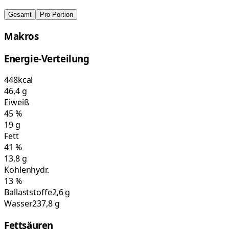
Gesamt
Pro Portion
Makros
Energie-Verteilung
448
kcal
46,4
g
Eiweiß
45
%
19
g
Fett
41
%
13,8
g
Kohlenhydr.
13
%
Ballaststoffe
2,6 g
Wasser
237,8 g
Fettsäuren