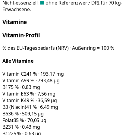
Nicht-essenziell:
■
ohne Referenzwert
· DRI für 70 kg-
Erwachsene.
Vitamine
Vitamin-Profil
% des EU-Tagesbedarfs (NRV) · Außenring = 100 %
Alle Vitamine
Vitamin C
241 % · 193,17 mg
Vitamin A
99 % · 793,48 µg
B1
75 % · 0,83 mg
Vitamin E
63 % · 7,56 mg
Vitamin K
49 % · 36,59 µg
B3 (Niacin)
41 % · 6,49 mg
B6
36 % · 509,15 µg
Folat
35 % · 70,05 µg
B2
31 % · 0,43 mg
B12
25 % · 0,63 µg