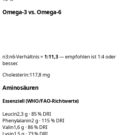
Omega-3 vs. Omega-6
n3:n6-Verhältnis =
1:
11,3
— empfohlen ist 1:4 oder
besser.
Cholesterin:
117,8
mg
Aminosäuren
Essenziell (WHO/FAO-Richtwerte)
Leucin
2,3 g · 85 % DRI
Phenylalanin
2 g · 115 % DRI
Valin
1,6 g · 86 % DRI
Lysin
1,5 g · 73 % DRI