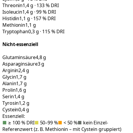
Threonin
1,4 g · 133 % DRI
Isoleucin
1,4 g · 99 % DRI
Histidin
1,1 g · 157 % DRI
Methionin
1,1 g
Tryptophan
0,3 g · 115 % DRI
Nicht-essenziell
Glutaminsäure
4,8 g
Asparaginsäure
3 g
Arginin
2,4 g
Glycin
1,7 g
Alanin
1,7 g
Prolin
1,6 g
Serin
1,4 g
Tyrosin
1,2 g
Cystein
0,4 g
Essenziell:
■
≥ 100 % DRI
■
50–99 %
■
< 50 %
■
kein Einzel-
Referenzwert (z. B. Methionin – mit Cystein gruppiert)