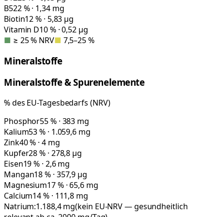
B5
22 % · 1,34 mg
Biotin
12 % · 5,83 µg
Vitamin D
10 % · 0,52 µg
■
≥ 25 % NRV
■
7,5–25 %
Mineralstoffe
Mineralstoffe & Spurenelemente
% des EU-Tagesbedarfs (NRV)
Phosphor
55 % · 383 mg
Kalium
53 % · 1.059,6 mg
Zink
40 % · 4 mg
Kupfer
28 % · 278,8 µg
Eisen
19 % · 2,6 mg
Mangan
18 % · 357,9 µg
Magnesium
17 % · 65,6 mg
Calcium
14 % · 111,8 mg
Natrium:
1.188,4
mg
(kein EU-NRV — gesundheitlich
relevant ab ca. 2000 mg/Tag)