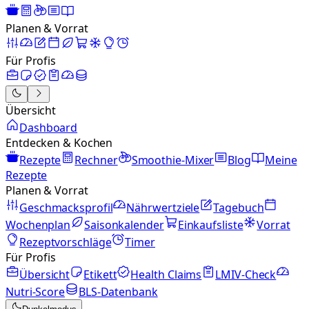
Planen & Vorrat
Für Profis
Übersicht
Dashboard
Entdecken & Kochen
Rezepte
Rechner
Smoothie-Mixer
Blog
Meine
Rezepte
Planen & Vorrat
Geschmacksprofil
Nährwertziele
Tagebuch
Wochenplan
Saisonkalender
Einkaufsliste
Vorrat
Rezeptvorschläge
Timer
Für Profis
Übersicht
Etikett
Health Claims
LMIV-Check
Nutri-Score
BLS-Datenbank