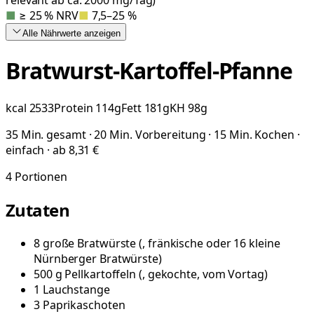
■
≥ 25 % NRV
■
7,5–25 %
Alle Nährwerte
anzeigen
Bratwurst-Kartoffel-Pfanne
kcal
2533
Protein
114
g
Fett
181
g
KH
98
g
35 Min. gesamt · 20 Min. Vorbereitung · 15 Min. Kochen ·
einfach · ab 8,31 €
4
Portionen
Zutaten
8
große
Bratwürste
(
, fränkische oder 16 kleine
Nürnberger Bratwürste
)
500
g
Pellkartoffeln
(
, gekochte, vom Vortag
)
1
Lauchstange
3
Paprikaschoten