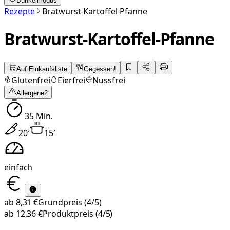
Dunkelmodus
Rezepte
Bratwurst-Kartoffel-Pfanne
Bratwurst-Kartoffel-Pfanne
Auf Einkaufsliste
Gegessen!
Glutenfrei
Eierfrei
Nussfrei
Allergene
2
35
Min.
20
′
15
′
einfach
ab
8,31 €
Grundpreis
(4/5)
ab
12,36 €
Produktpreis
(4/5)