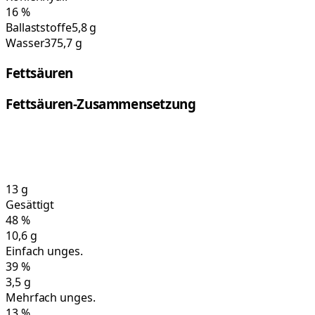
16
%
Ballaststoffe
5,8 g
Wasser
375,7 g
Fettsäuren
Fettsäuren-Zusammensetzung
13
g
Gesättigt
48
%
10,6
g
Einfach unges.
39
%
3,5
g
Mehrfach unges.
13
%