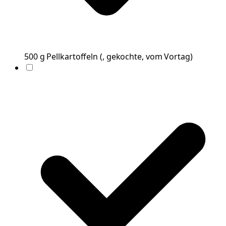
500
g
Pellkartoffeln
(
, gekochte, vom Vortag
)