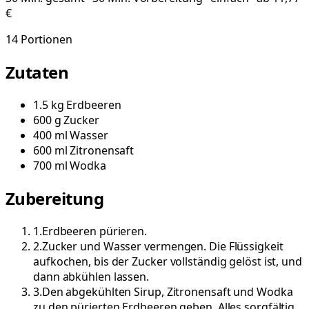
€
14
Portionen
Zutaten
1.5
kg
Erdbeeren
600
g
Zucker
400
ml
Wasser
600
ml
Zitronensaft
700
ml
Wodka
Zubereitung
1
.
Erdbeeren pürieren.
2
.
Zucker und Wasser vermengen. Die Flüssigkeit
aufkochen, bis der Zucker vollständig gelöst ist, und
dann abkühlen lassen.
3
.
Den abgekühlten Sirup, Zitronensaft und Wodka
zu den pürierten Erdbeeren geben. Alles sorgfältig