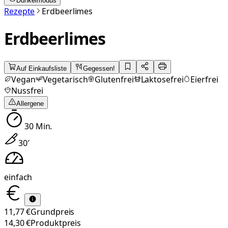
Dunkelmodus
Rezepte
Erdbeerlimes
Erdbeerlimes
Auf Einkaufsliste
Gegessen!
Vegan
Vegetarisch
Glutenfrei
Laktosefrei
Eierfrei
Nussfrei
Allergene
30
Min.
30
′
einfach
11,77 €
Grundpreis
14,30 €
Produktpreis