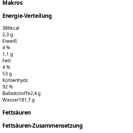
Makros
Energie-Verteilung
386
kcal
2,3
g
Eiweiß
4
%
1,1
g
Fett
4
%
53
g
Kohlenhydr.
92
%
Ballaststoffe
2,4 g
Wasser
181,7 g
Fettsäuren
Fettsäuren-Zusammensetzung