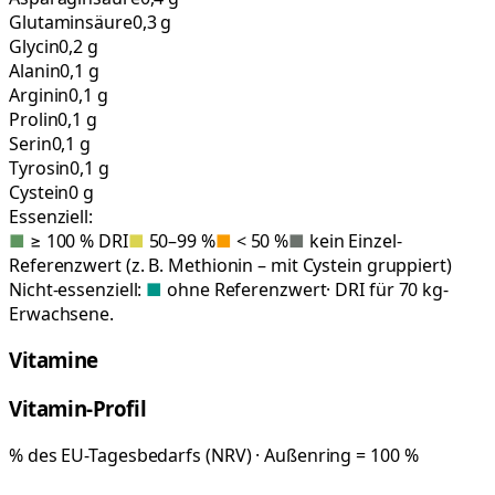
Glutaminsäure
0,3 g
Glycin
0,2 g
Alanin
0,1 g
Arginin
0,1 g
Prolin
0,1 g
Serin
0,1 g
Tyrosin
0,1 g
Cystein
0 g
Essenziell:
■
≥ 100 % DRI
■
50–99 %
■
< 50 %
■
kein Einzel-
Referenzwert (z. B. Methionin – mit Cystein gruppiert)
Nicht-essenziell:
■
ohne Referenzwert
· DRI für 70 kg-
Erwachsene.
Vitamine
Vitamin-Profil
% des EU-Tagesbedarfs (NRV) · Außenring = 100 %