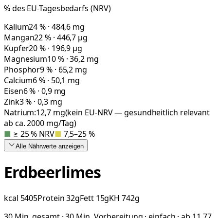
% des EU-Tagesbedarfs (NRV)
Kalium
24 % · 484,6 mg
Mangan
22 % · 446,7 µg
Kupfer
20 % · 196,9 µg
Magnesium
10 % · 36,2 mg
Phosphor
9 % · 65,2 mg
Calcium
6 % · 50,1 mg
Eisen
6 % · 0,9 mg
Zink
3 % · 0,3 mg
Natrium:
12,7
mg
(kein EU-NRV — gesundheitlich relevant
ab ca. 2000 mg/Tag)
■
≥ 25 % NRV
■
7,5–25 %
Alle Nährwerte
anzeigen
Erdbeerlimes
kcal
5405
Protein
32
g
Fett
15
g
KH
742
g
30 Min. gesamt · 30 Min. Vorbereitung · einfach · ab 11,77