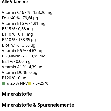
Alle Vitamine
Vitamin C
167 % · 133,26 mg
Folat
40 % · 79,64 µg
Vitamin E
16 % · 1,91 mg
B5
15 % · 0,88 mg
B1
10 % · 0,11 mg
B6
10 % · 133,35 µg
Biotin
7 % · 3,53 µg
Vitamin K
6 % · 4,63 µg
B3 (Niacin)
6 % · 0,95 mg
B2
4 % · 0,06 mg
Vitamin A
1 % · 4,39 µg
Vitamin D
0 % · 0 µg
B12
0 % · 0 µg
■
≥ 25 % NRV
■
7,5–25 %
Mineralstoffe
Mineralstoffe & Spurenelemente