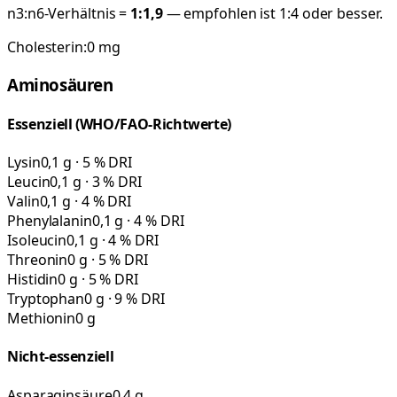
n3:n6-Verhältnis =
1:
1,9
— empfohlen ist 1:4 oder besser.
Cholesterin:
0
mg
Aminosäuren
Essenziell (WHO/FAO-Richtwerte)
Lysin
0,1 g · 5 % DRI
Leucin
0,1 g · 3 % DRI
Valin
0,1 g · 4 % DRI
Phenylalanin
0,1 g · 4 % DRI
Isoleucin
0,1 g · 4 % DRI
Threonin
0 g · 5 % DRI
Histidin
0 g · 5 % DRI
Tryptophan
0 g · 9 % DRI
Methionin
0 g
Nicht-essenziell
Asparaginsäure
0,4 g