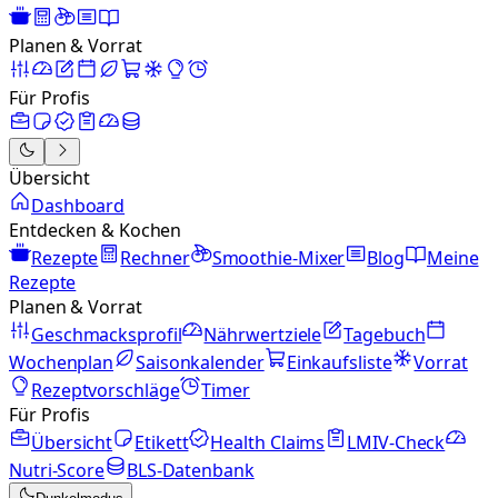
Planen & Vorrat
Für Profis
Übersicht
Dashboard
Entdecken & Kochen
Rezepte
Rechner
Smoothie-Mixer
Blog
Meine
Rezepte
Planen & Vorrat
Geschmacksprofil
Nährwertziele
Tagebuch
Wochenplan
Saisonkalender
Einkaufsliste
Vorrat
Rezeptvorschläge
Timer
Für Profis
Übersicht
Etikett
Health Claims
LMIV-Check
Nutri-Score
BLS-Datenbank