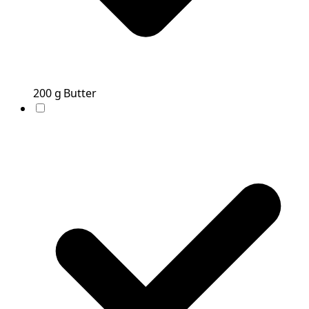
200
g
Butter