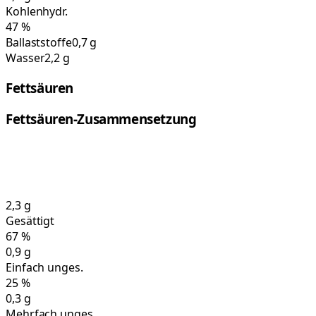
Kohlenhydr.
47
%
Ballaststoffe
0,7 g
Wasser
2,2 g
Fettsäuren
Fettsäuren-Zusammensetzung
2,3
g
Gesättigt
67
%
0,9
g
Einfach unges.
25
%
0,3
g
Mehrfach unges.