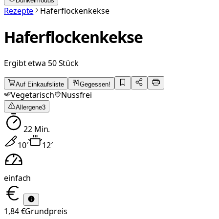
Dunkelmodus
Rezepte
Haferflockenkekse
Haferflockenkekse
Ergibt etwa 50 Stück
Auf Einkaufsliste
Gegessen!
Vegetarisch
Nussfrei
Allergene
3
22
Min.
10
′
12
′
einfach
1,84 €
Grundpreis