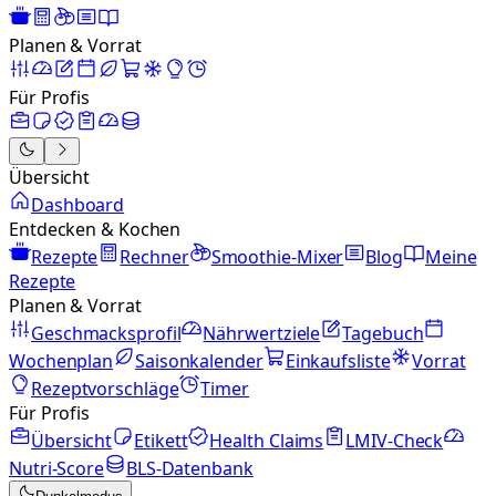
Planen & Vorrat
Für Profis
Übersicht
Dashboard
Entdecken & Kochen
Rezepte
Rechner
Smoothie-Mixer
Blog
Meine
Rezepte
Planen & Vorrat
Geschmacksprofil
Nährwertziele
Tagebuch
Wochenplan
Saisonkalender
Einkaufsliste
Vorrat
Rezeptvorschläge
Timer
Für Profis
Übersicht
Etikett
Health Claims
LMIV-Check
Nutri-Score
BLS-Datenbank