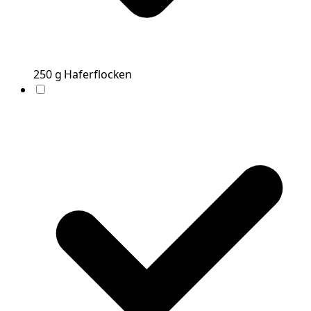
250
g
Haferflocken