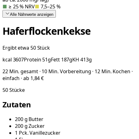
■
≥ 25 % NRV
■
7,5–25 %
Alle Nährwerte
anzeigen
Haferflockenkekse
Ergibt etwa 50 Stück
kcal
3607
Protein
51
g
Fett
187
g
KH
413
g
22 Min. gesamt · 10 Min. Vorbereitung · 12 Min. Kochen ·
einfach · ab 1,84 €
50
Stücke
Zutaten
200
g
Butter
200
g
Zucker
1
Pck.
Vanillezucker