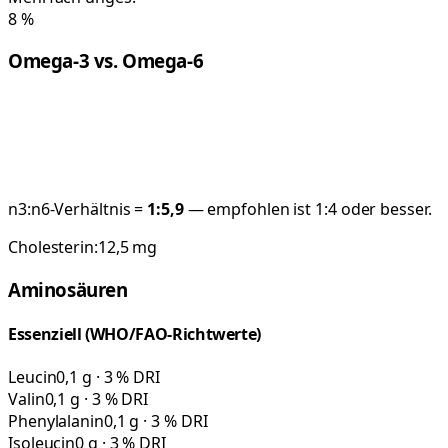
8
%
Omega-3 vs. Omega-6
n3:n6-Verhältnis =
1:
5,9
— empfohlen ist 1:4 oder besser.
Cholesterin:
12,5
mg
Aminosäuren
Essenziell (WHO/FAO-Richtwerte)
Leucin
0,1 g · 3 % DRI
Valin
0,1 g · 3 % DRI
Phenylalanin
0,1 g · 3 % DRI
Isoleucin
0 g · 3 % DRI