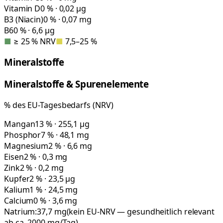
Vitamin D
0 % · 0,02 µg
B3 (Niacin)
0 % · 0,07 mg
B6
0 % · 6,6 µg
■
≥ 25 % NRV
■
7,5–25 %
Mineralstoffe
Mineralstoffe & Spurenelemente
% des EU-Tagesbedarfs (NRV)
Mangan
13 % · 255,1 µg
Phosphor
7 % · 48,1 mg
Magnesium
2 % · 6,6 mg
Eisen
2 % · 0,3 mg
Zink
2 % · 0,2 mg
Kupfer
2 % · 23,5 µg
Kalium
1 % · 24,5 mg
Calcium
0 % · 3,6 mg
Natrium:
37,7
mg
(kein EU-NRV — gesundheitlich relevant
ab ca. 2000 mg/Tag)