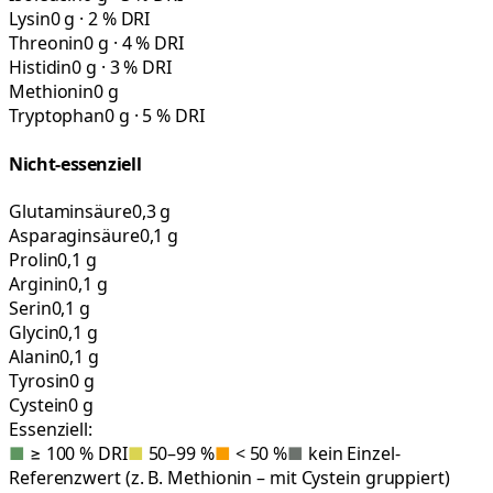
Lysin
0 g · 2 % DRI
Threonin
0 g · 4 % DRI
Histidin
0 g · 3 % DRI
Methionin
0 g
Tryptophan
0 g · 5 % DRI
Nicht-essenziell
Glutaminsäure
0,3 g
Asparaginsäure
0,1 g
Prolin
0,1 g
Arginin
0,1 g
Serin
0,1 g
Glycin
0,1 g
Alanin
0,1 g
Tyrosin
0 g
Cystein
0 g
Essenziell:
■
≥ 100 % DRI
■
50–99 %
■
< 50 %
■
kein Einzel-
Referenzwert (z. B. Methionin – mit Cystein gruppiert)