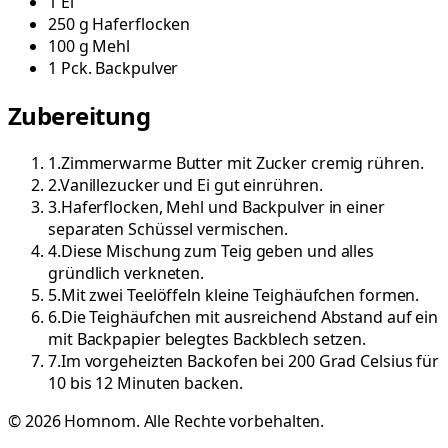
1
Ei
250
g
Haferflocken
100
g
Mehl
1
Pck.
Backpulver
Zubereitung
1
.
Zimmerwarme Butter mit Zucker cremig rühren.
2
.
Vanillezucker und Ei gut einrühren.
3
.
Haferflocken, Mehl und Backpulver in einer
separaten Schüssel vermischen.
4
.
Diese Mischung zum Teig geben und alles
gründlich verkneten.
5
.
Mit zwei Teelöffeln kleine Teighäufchen formen.
6
.
Die Teighäufchen mit ausreichend Abstand auf ein
mit Backpapier belegtes Backblech setzen.
7
.
Im vorgeheizten Backofen bei 200 Grad Celsius für
10 bis 12 Minuten backen.
©
2026
Homnom. Alle Rechte vorbehalten.