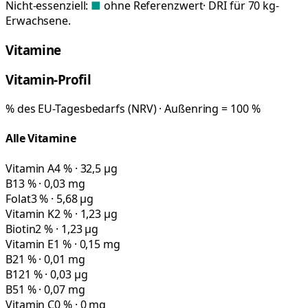
Nicht-essenziell:
■
ohne Referenzwert
· DRI für 70 kg-
Erwachsene.
Vitamine
Vitamin-Profil
% des EU-Tagesbedarfs (NRV) · Außenring = 100 %
Alle Vitamine
Vitamin A
4 % · 32,5 µg
B1
3 % · 0,03 mg
Folat
3 % · 5,68 µg
Vitamin K
2 % · 1,23 µg
Biotin
2 % · 1,23 µg
Vitamin E
1 % · 0,15 mg
B2
1 % · 0,01 mg
B12
1 % · 0,03 µg
B5
1 % · 0,07 mg
Vitamin C
0 % · 0 mg