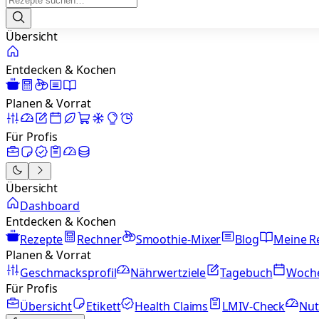
Übersicht
Entdecken & Kochen
Planen & Vorrat
Für Profis
Übersicht
Dashboard
Entdecken & Kochen
Rezepte
Rechner
Smoothie-Mixer
Blog
Meine R
Planen & Vorrat
Geschmacksprofil
Nährwertziele
Tagebuch
Woch
Für Profis
Übersicht
Etikett
Health Claims
LMIV-Check
Nut