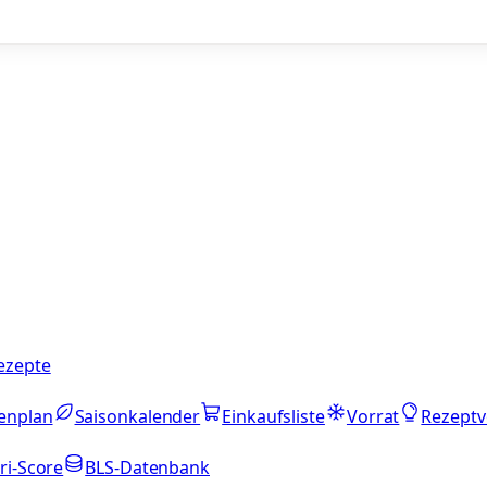
ezepte
enplan
Saisonkalender
Einkaufsliste
Vorrat
Rezeptv
ri-Score
BLS-Datenbank