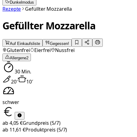
Dunkelmodus
Rezepte
Gefüllter Mozzarella
Gefüllter Mozzarella
Auf Einkaufsliste
Gegessen!
Glutenfrei
Eierfrei
Nussfrei
Allergene
2
30
Min.
20
′
10
′
schwer
ab
4,05 €
Grundpreis
(5/7)
ab
11,61 €
Produktpreis
(5/7)