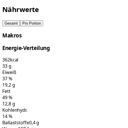
Nährwerte
Gesamt
Pro Portion
Makros
Energie-Verteilung
362
kcal
33
g
Eiweiß
37
%
19,2
g
Fett
49
%
12,8
g
Kohlenhydr.
14
%
Ballaststoffe
0,4 g