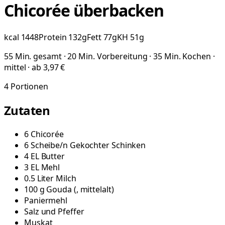
Chicorée überbacken
kcal
1448
Protein
132
g
Fett
77
g
KH
51
g
55 Min. gesamt · 20 Min. Vorbereitung · 35 Min. Kochen ·
mittel · ab 3,97 €
4
Portionen
Zutaten
6
Chicorée
6
Scheibe/n
Gekochter Schinken
4
EL
Butter
3
EL
Mehl
0.5
Liter
Milch
100
g
Gouda
(
, mittelalt
)
Paniermehl
Salz und Pfeffer
Muskat