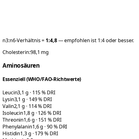
n3:n6-Verhältnis =
1:
4,8
— empfohlen ist 1:4 oder besser.
Cholesterin:
98,1
mg
Aminosäuren
Essenziell (WHO/FAO-Richtwerte)
Leucin
3,1 g · 115 % DRI
Lysin
3,1 g · 149 % DRI
Valin
2,1 g · 114 % DRI
Isoleucin
1,8 g · 126 % DRI
Threonin
1,6 g · 151 % DRI
Phenylalanin
1,6 g · 90 % DRI
Histidin
1,3 g · 179 % DRI