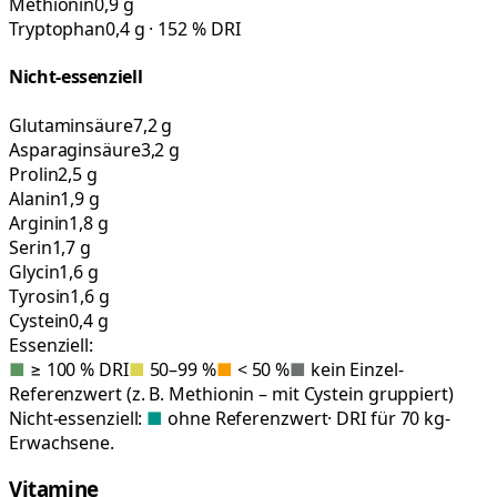
Methionin
0,9 g
Tryptophan
0,4 g · 152 % DRI
Nicht-essenziell
Glutaminsäure
7,2 g
Asparaginsäure
3,2 g
Prolin
2,5 g
Alanin
1,9 g
Arginin
1,8 g
Serin
1,7 g
Glycin
1,6 g
Tyrosin
1,6 g
Cystein
0,4 g
Essenziell:
■
≥ 100 % DRI
■
50–99 %
■
< 50 %
■
kein Einzel-
Referenzwert (z. B. Methionin – mit Cystein gruppiert)
Nicht-essenziell:
■
ohne Referenzwert
· DRI für 70 kg-
Erwachsene.
Vitamine