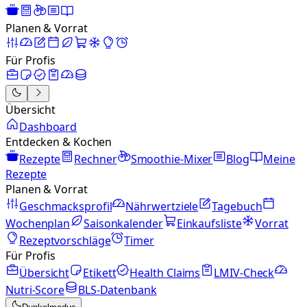
Planen & Vorrat
Für Profis
Übersicht
Dashboard
Entdecken & Kochen
Rezepte
Rechner
Smoothie-Mixer
Blog
Meine
Rezepte
Planen & Vorrat
Geschmacksprofil
Nährwertziele
Tagebuch
Wochenplan
Saisonkalender
Einkaufsliste
Vorrat
Rezeptvorschläge
Timer
Für Profis
Übersicht
Etikett
Health Claims
LMIV-Check
Nutri-Score
BLS-Datenbank