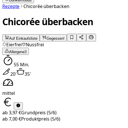
Dunkelmodus
Rezepte
Chicorée überbacken
Chicorée überbacken
Auf Einkaufsliste
Gegessen!
Eierfrei
Nussfrei
Allergene
3
55
Min.
20
′
35
′
mittel
ab
3,97 €
Grundpreis
(5/6)
ab
7,00 €
Produktpreis
(5/6)