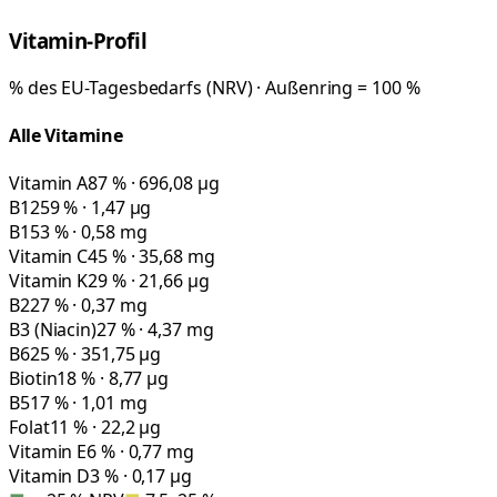
Vitamin-Profil
% des EU-Tagesbedarfs (NRV) · Außenring = 100 %
Alle Vitamine
Vitamin A
87 % · 696,08 µg
B12
59 % · 1,47 µg
B1
53 % · 0,58 mg
Vitamin C
45 % · 35,68 mg
Vitamin K
29 % · 21,66 µg
B2
27 % · 0,37 mg
B3 (Niacin)
27 % · 4,37 mg
B6
25 % · 351,75 µg
Biotin
18 % · 8,77 µg
B5
17 % · 1,01 mg
Folat
11 % · 22,2 µg
Vitamin E
6 % · 0,77 mg
Vitamin D
3 % · 0,17 µg