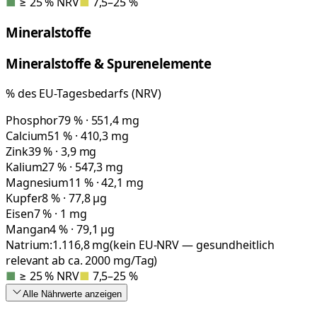
■
≥ 25 % NRV
■
7,5–25 %
Mineralstoffe
Mineralstoffe & Spurenelemente
% des EU-Tagesbedarfs (NRV)
Phosphor
79 % · 551,4 mg
Calcium
51 % · 410,3 mg
Zink
39 % · 3,9 mg
Kalium
27 % · 547,3 mg
Magnesium
11 % · 42,1 mg
Kupfer
8 % · 77,8 µg
Eisen
7 % · 1 mg
Mangan
4 % · 79,1 µg
Natrium:
1.116,8
mg
(kein EU-NRV — gesundheitlich
relevant ab ca. 2000 mg/Tag)
■
≥ 25 % NRV
■
7,5–25 %
Alle Nährwerte
anzeigen