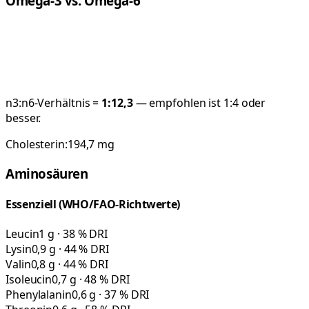
Omega-3 vs. Omega-6
n3:n6-Verhältnis =
1:
12,3
— empfohlen ist 1:4 oder
besser.
Cholesterin:
194,7
mg
Aminosäuren
Essenziell (WHO/FAO-Richtwerte)
Leucin
1 g · 38 % DRI
Lysin
0,9 g · 44 % DRI
Valin
0,8 g · 44 % DRI
Isoleucin
0,7 g · 48 % DRI
Phenylalanin
0,6 g · 37 % DRI