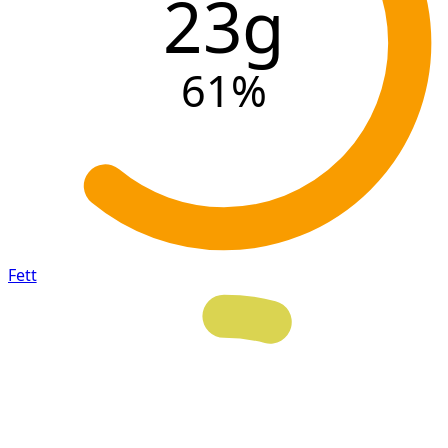
23g
61
%
Fett