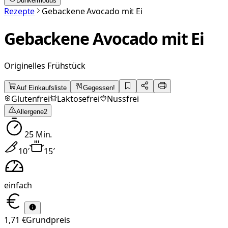
Dunkelmodus
Rezepte
Gebackene Avocado mit Ei
Gebackene Avocado mit Ei
Originelles Frühstück
Auf Einkaufsliste
Gegessen!
Glutenfrei
Laktosefrei
Nussfrei
Allergene
2
25
Min.
10
′
15
′
einfach
1,71 €
Grundpreis