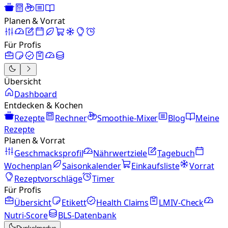
Planen & Vorrat
Für Profis
Übersicht
Dashboard
Entdecken & Kochen
Rezepte
Rechner
Smoothie-Mixer
Blog
Meine
Rezepte
Planen & Vorrat
Geschmacksprofil
Nährwertziele
Tagebuch
Wochenplan
Saisonkalender
Einkaufsliste
Vorrat
Rezeptvorschläge
Timer
Für Profis
Übersicht
Etikett
Health Claims
LMIV-Check
Nutri-Score
BLS-Datenbank