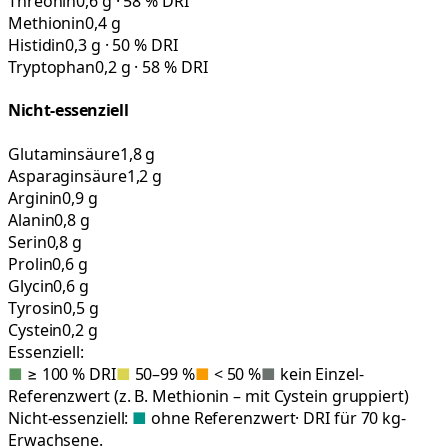
Threonin
0,6 g · 58 % DRI
Methionin
0,4 g
Histidin
0,3 g · 50 % DRI
Tryptophan
0,2 g · 58 % DRI
Nicht-essenziell
Glutaminsäure
1,8 g
Asparaginsäure
1,2 g
Arginin
0,9 g
Alanin
0,8 g
Serin
0,8 g
Prolin
0,6 g
Glycin
0,6 g
Tyrosin
0,5 g
Cystein
0,2 g
Essenziell:
■
≥ 100 % DRI
■
50–99 %
■
< 50 %
■
kein Einzel-
Referenzwert (z. B. Methionin – mit Cystein gruppiert)
Nicht-essenziell:
■
ohne Referenzwert
· DRI für 70 kg-
Erwachsene.