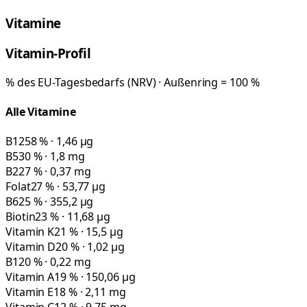
Vitamine
Vitamin-Profil
% des EU-Tagesbedarfs (NRV) · Außenring = 100 %
Alle Vitamine
B12
58 % · 1,46 µg
B5
30 % · 1,8 mg
B2
27 % · 0,37 mg
Folat
27 % · 53,77 µg
B6
25 % · 355,2 µg
Biotin
23 % · 11,68 µg
Vitamin K
21 % · 15,5 µg
Vitamin D
20 % · 1,02 µg
B1
20 % · 0,22 mg
Vitamin A
19 % · 150,06 µg
Vitamin E
18 % · 2,11 mg