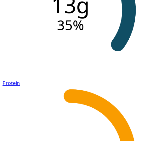
13g
35
%
Protein