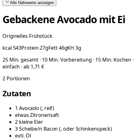
Alle Nährwerte
anzeigen
Gebackene Avocado mit Ei
Originelles Frühstück
kcal
543
Protein
27
g
Fett
46
g
KH
3
g
25 Min. gesamt · 10 Min. Vorbereitung · 15 Min. Kochen ·
einfach · ab 1,71 €
2
Portionen
Zutaten
1
Avocado
(
, reif
)
etwas
Zitronensaft
2
kleine
Eier
3
Scheibe/n
Bacon
(
, oder Schinkenspeck
)
evtl.
Öl