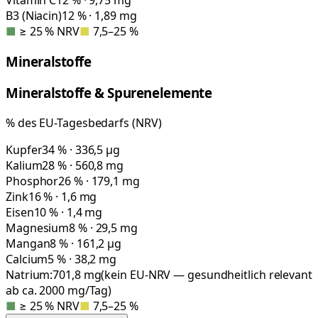
Vitamin C
12 % · 9,75 mg
B3 (Niacin)
12 % · 1,89 mg
■
≥ 25 % NRV
■
7,5–25 %
Mineralstoffe
Mineralstoffe & Spurenelemente
% des EU-Tagesbedarfs (NRV)
Kupfer
34 % · 336,5 µg
Kalium
28 % · 560,8 mg
Phosphor
26 % · 179,1 mg
Zink
16 % · 1,6 mg
Eisen
10 % · 1,4 mg
Magnesium
8 % · 29,5 mg
Mangan
8 % · 161,2 µg
Calcium
5 % · 38,2 mg
Natrium:
701,8
mg
(kein EU-NRV — gesundheitlich relevant
ab ca. 2000 mg/Tag)
■
≥ 25 % NRV
■
7,5–25 %