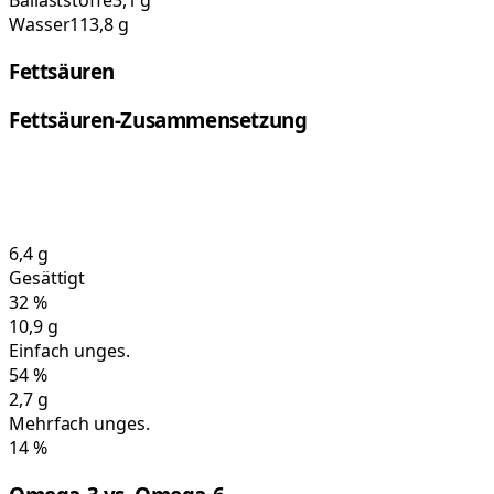
Ballaststoffe
3,1 g
Wasser
113,8 g
Fettsäuren
Fettsäuren-Zusammensetzung
6,4
g
Gesättigt
32
%
10,9
g
Einfach unges.
54
%
2,7
g
Mehrfach unges.
14
%