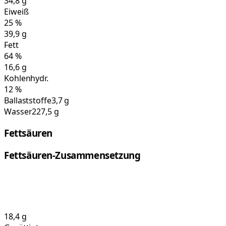
34,8
g
Eiweiß
25
%
39,9
g
Fett
64
%
16,6
g
Kohlenhydr.
12
%
Ballaststoffe
3,7 g
Wasser
227,5 g
Fettsäuren
Fettsäuren-Zusammensetzung
18,4
g