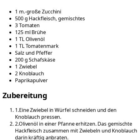
1
m.-große
Zucchini
500
g
Hackfleisch, gemischtes
3
Tomaten
125
ml
Brühe
1
TL
Olivenöl
1
TL
Tomatenmark
Salz und Pfeffer
200
g
Schafskäse
1
Zwiebel
2
Knoblauch
Paprikapulver
Zubereitung
1
.
Eine Zwiebel in Würfel schneiden und den
Knoblauch pressen.
2
.
Olivenöl in einer Pfanne erhitzen. Das gemischte
Hackfleisch zusammen mit Zwiebeln und Knoblauch
darin kräftig anbraten.