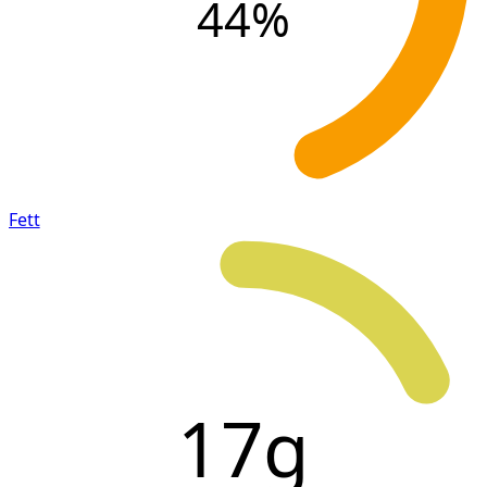
44
%
Fett
17g