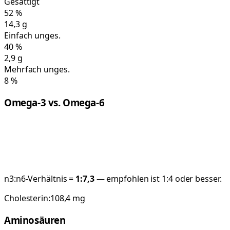
Gesättigt
52
%
14,3
g
Einfach unges.
40
%
2,9
g
Mehrfach unges.
8
%
Omega-3 vs. Omega-6
n3:n6-Verhältnis =
1:
7,3
— empfohlen ist 1:4 oder besser.
Cholesterin:
108,4
mg
Aminosäuren