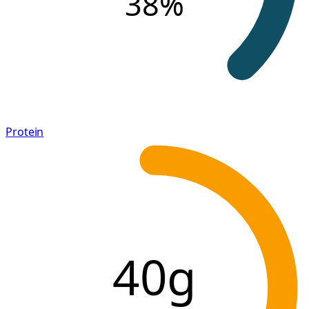
38
%
Protein
40g