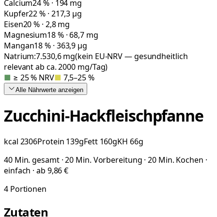
Calcium
24 % · 194 mg
Kupfer
22 % · 217,3 µg
Eisen
20 % · 2,8 mg
Magnesium
18 % · 68,7 mg
Mangan
18 % · 363,9 µg
Natrium:
7.530,6
mg
(kein EU-NRV — gesundheitlich
relevant ab ca. 2000 mg/Tag)
■
≥ 25 % NRV
■
7,5–25 %
Alle Nährwerte
anzeigen
Zucchini-Hackfleischpfanne
kcal
2306
Protein
139
g
Fett
160
g
KH
66
g
40 Min. gesamt · 20 Min. Vorbereitung · 20 Min. Kochen ·
einfach · ab 9,86 €
4
Portionen
Zutaten