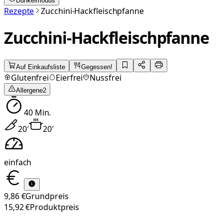
Dunkelmodus
Rezepte
Zucchini-Hackfleischpfanne
Zucchini-Hackfleischpfanne
Auf Einkaufsliste
Gegessen!
Glutenfrei
Eierfrei
Nussfrei
Allergene
2
40
Min.
20
′
20
′
einfach
9,86 €
Grundpreis
15,92 €
Produktpreis