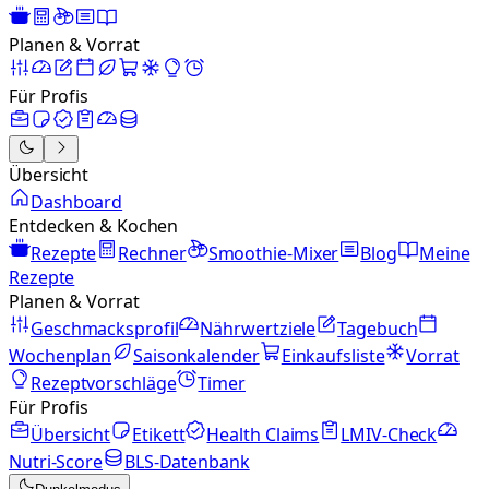
Planen & Vorrat
Für Profis
Übersicht
Dashboard
Entdecken & Kochen
Rezepte
Rechner
Smoothie-Mixer
Blog
Meine
Rezepte
Planen & Vorrat
Geschmacksprofil
Nährwertziele
Tagebuch
Wochenplan
Saisonkalender
Einkaufsliste
Vorrat
Rezeptvorschläge
Timer
Für Profis
Übersicht
Etikett
Health Claims
LMIV-Check
Nutri-Score
BLS-Datenbank