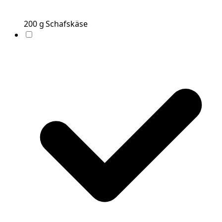
200
g
Schafskäse