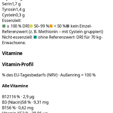
Serin
1,7 g
Tyrosin
1,4 g
Cystein
0,3 g
Essenziell:
■
≥ 100 % DRI
■
50–99 %
■
< 50 %
■
kein Einzel-
Referenzwert (z. B. Methionin – mit Cystein gruppiert)
Nicht-essenziell:
■
ohne Referenzwert
· DRI für 70 kg-
Erwachsene.
Vitamine
Vitamin-Profil
% des EU-Tagesbedarfs (NRV) · Außenring = 100 %
Alle Vitamine
B12
116 % · 2,9 µg
B3 (Niacin)
58 % · 9,31 mg
B1
56 % · 0,62 mg