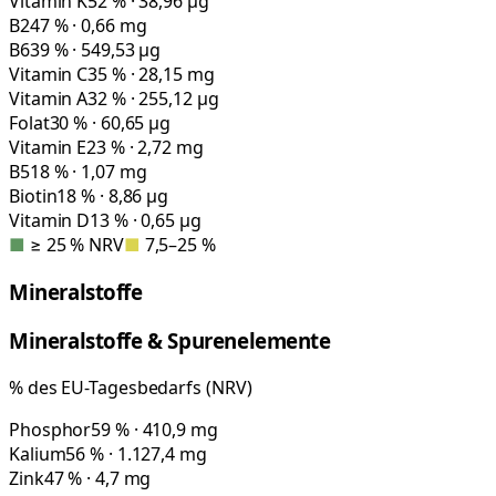
Vitamin K
52 % · 38,96 µg
B2
47 % · 0,66 mg
B6
39 % · 549,53 µg
Vitamin C
35 % · 28,15 mg
Vitamin A
32 % · 255,12 µg
Folat
30 % · 60,65 µg
Vitamin E
23 % · 2,72 mg
B5
18 % · 1,07 mg
Biotin
18 % · 8,86 µg
Vitamin D
13 % · 0,65 µg
■
≥ 25 % NRV
■
7,5–25 %
Mineralstoffe
Mineralstoffe & Spurenelemente
% des EU-Tagesbedarfs (NRV)
Phosphor
59 % · 410,9 mg
Kalium
56 % · 1.127,4 mg
Zink
47 % · 4,7 mg