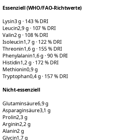
Essenziell (WHO/FAO-Richtwerte)
Lysin
3 g · 143 % DRI
Leucin
2,9 g · 107 % DRI
Valin
2 g · 108 % DRI
Isoleucin
1,7 g · 122 % DRI
Threonin
1,6 g · 155 % DRI
Phenylalanin
1,6 g · 90 % DRI
Histidin
1,2 g · 172 % DRI
Methionin
0,9 g
Tryptophan
0,4 g · 157 % DRI
Nicht-essenziell
Glutaminsäure
6,9 g
Asparaginsäure
3,1 g
Prolin
2,3 g
Arginin
2,2 g
Alanin
2 g
Glycin
1,7 g