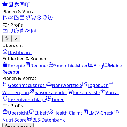
Planen & Vorrat
Für Profis
Übersicht
Dashboard
Entdecken & Kochen
Rezepte
Rechner
Smoothie-Mixer
Blog
Meine
Rezepte
Planen & Vorrat
Geschmacksprofil
Nährwertziele
Tagebuch
Wochenplan
Saisonkalender
Einkaufsliste
Vorrat
Rezeptvorschläge
Timer
Für Profis
Übersicht
Etikett
Health Claims
LMIV-Check
Nutri-Score
BLS-Datenbank