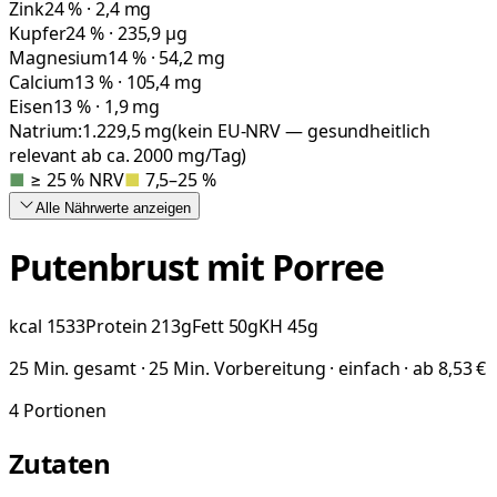
Zink
24 % · 2,4 mg
Kupfer
24 % · 235,9 µg
Magnesium
14 % · 54,2 mg
Calcium
13 % · 105,4 mg
Eisen
13 % · 1,9 mg
Natrium:
1.229,5
mg
(kein EU-NRV — gesundheitlich
relevant ab ca. 2000 mg/Tag)
■
≥ 25 % NRV
■
7,5–25 %
Alle Nährwerte
anzeigen
Putenbrust mit Porree
kcal
1533
Protein
213
g
Fett
50
g
KH
45
g
25 Min. gesamt · 25 Min. Vorbereitung · einfach · ab 8,53 €
4
Portionen
Zutaten