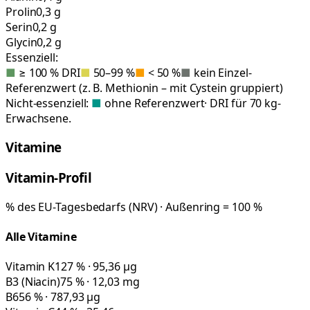
Prolin
0,3 g
Serin
0,2 g
Glycin
0,2 g
Essenziell:
■
≥ 100 % DRI
■
50–99 %
■
< 50 %
■
kein Einzel-
Referenzwert (z. B. Methionin – mit Cystein gruppiert)
Nicht-essenziell:
■
ohne Referenzwert
· DRI für 70 kg-
Erwachsene.
Vitamine
Vitamin-Profil
% des EU-Tagesbedarfs (NRV) · Außenring = 100 %
Alle Vitamine
Vitamin K
127 % · 95,36 µg
B3 (Niacin)
75 % · 12,03 mg
B6
56 % · 787,93 µg