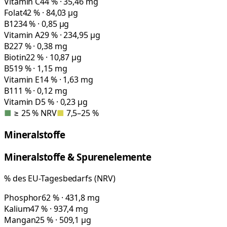
Vitamin C
44 % · 35,46 mg
Folat
42 % · 84,03 µg
B12
34 % · 0,85 µg
Vitamin A
29 % · 234,95 µg
B2
27 % · 0,38 mg
Biotin
22 % · 10,87 µg
B5
19 % · 1,15 mg
Vitamin E
14 % · 1,63 mg
B1
11 % · 0,12 mg
Vitamin D
5 % · 0,23 µg
■
≥ 25 % NRV
■
7,5–25 %
Mineralstoffe
Mineralstoffe & Spurenelemente
% des EU-Tagesbedarfs (NRV)
Phosphor
62 % · 431,8 mg
Kalium
47 % · 937,4 mg
Mangan
25 % · 509,1 µg