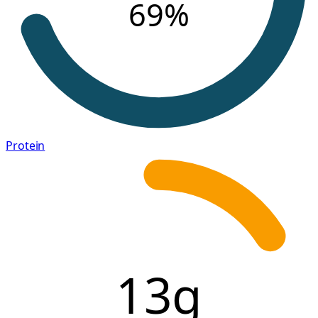
69
%
Protein
13g