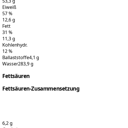
53,3
g
Eiweiß
57
%
12,6
g
Fett
31
%
11,3
g
Kohlenhydr.
12
%
Ballaststoffe
4,1 g
Wasser
283,9 g
Fettsäuren
Fettsäuren-Zusammensetzung
6,2
g