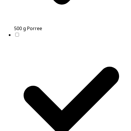
500
g
Porree