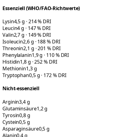
Essenziell (WHO/FAO-Richtwerte)
Lysin
4,5 g · 214 % DRI
Leucin
4 g · 147 % DRI
Valin
2,7 g · 149 % DRI
Isoleucin
2,6 g · 188 % DRI
Threonin
2,1 g · 201 % DRI
Phenylalanin
1,9 g · 110 % DRI
Histidin
1,8 g · 252 % DRI
Methionin
1,3 g
Tryptophan
0,5 g · 172 % DRI
Nicht-essenziell
Arginin
3,4 g
Glutaminsäure
1,2 g
Tyrosin
0,8 g
Cystein
0,5 g
Asparaginsäure
0,5 g
Alanin
0,4 g