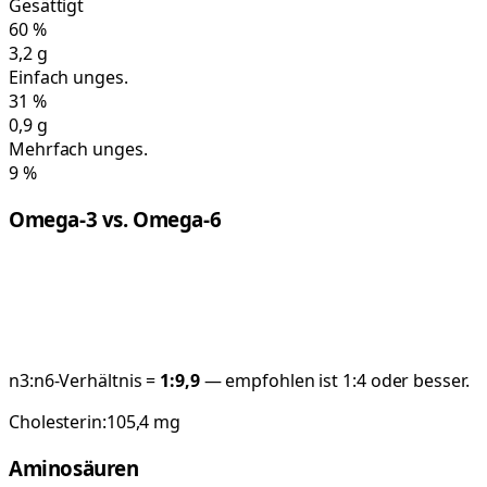
Gesättigt
60
%
3,2
g
Einfach unges.
31
%
0,9
g
Mehrfach unges.
9
%
Omega-3 vs. Omega-6
n3:n6-Verhältnis =
1:
9,9
— empfohlen ist 1:4 oder besser.
Cholesterin:
105,4
mg
Aminosäuren