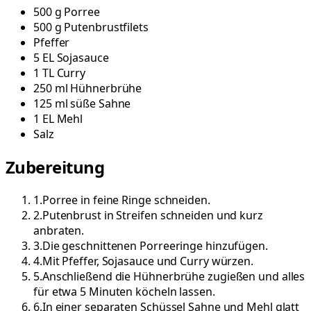
500
g
Porree
500
g
Putenbrustfilets
Pfeffer
5
EL
Sojasauce
1
TL
Curry
250
ml
Hühnerbrühe
125
ml
süße Sahne
1
EL
Mehl
Salz
Zubereitung
1
.
Porree in feine Ringe schneiden.
2
.
Putenbrust in Streifen schneiden und kurz
anbraten.
3
.
Die geschnittenen Porreeringe hinzufügen.
4
.
Mit Pfeffer, Sojasauce und Curry würzen.
5
.
Anschließend die Hühnerbrühe zugießen und alles
für etwa 5 Minuten köcheln lassen.
6
.
In einer separaten Schüssel Sahne und Mehl glatt