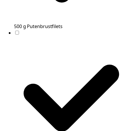
500
g
Putenbrustfilets