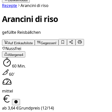
Dunkelmodus
Rezepte
Arancini di riso
Arancini di riso
gefüllte Reisbällchen
Auf Einkaufsliste
Gegessen!
Nussfrei
Allergene
4
60
Min.
60
′
mittel
ab
3,64 €
Grundpreis
(12/14)