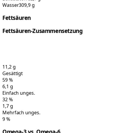
Wasser
309,9 g
Fettsäuren
Fettsäuren-Zusammensetzung
11,2
g
Gesättigt
59
%
6,1
g
Einfach unges.
32
%
1,7
g
Mehrfach unges.
9
%
Omega-3 vs. Omega-6