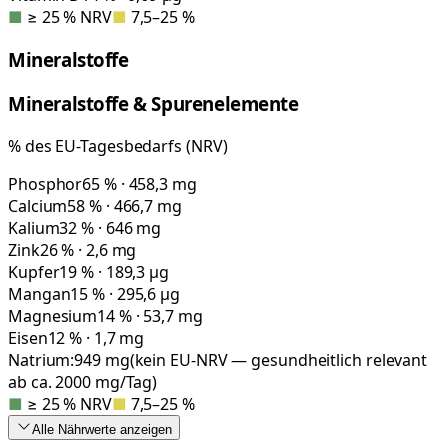
■
≥ 25 % NRV
■
7,5–25 %
Mineralstoffe
Mineralstoffe & Spurenelemente
% des EU-Tagesbedarfs (NRV)
Phosphor
65 % · 458,3 mg
Calcium
58 % · 466,7 mg
Kalium
32 % · 646 mg
Zink
26 % · 2,6 mg
Kupfer
19 % · 189,3 µg
Mangan
15 % · 295,6 µg
Magnesium
14 % · 53,7 mg
Eisen
12 % · 1,7 mg
Natrium:
949
mg
(kein EU-NRV — gesundheitlich relevant
ab ca. 2000 mg/Tag)
■
≥ 25 % NRV
■
7,5–25 %
Alle Nährwerte
anzeigen