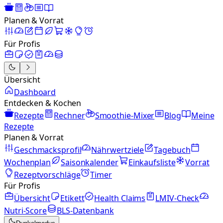
Planen & Vorrat
Für Profis
Übersicht
Dashboard
Entdecken & Kochen
Rezepte
Rechner
Smoothie-Mixer
Blog
Meine
Rezepte
Planen & Vorrat
Geschmacksprofil
Nährwertziele
Tagebuch
Wochenplan
Saisonkalender
Einkaufsliste
Vorrat
Rezeptvorschläge
Timer
Für Profis
Übersicht
Etikett
Health Claims
LMIV-Check
Nutri-Score
BLS-Datenbank