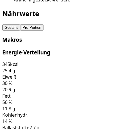
Nährwerte
Gesamt
Pro Portion
Makros
Energie-Verteilung
345
kcal
25,4
g
Eiweiß
30
%
20,9
g
Fett
56
%
11,8
g
Kohlenhydr.
14
%
Ballaststoffe
2,7 g