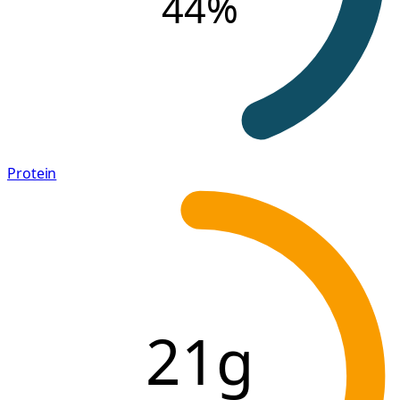
44
%
Protein
21g