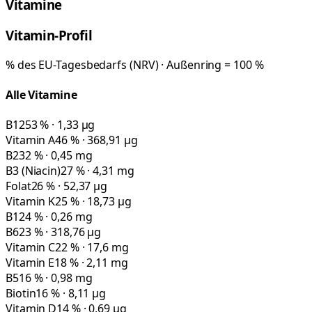
Vitamine
Vitamin-Profil
% des EU-Tagesbedarfs (NRV) · Außenring = 100 %
Alle Vitamine
B12
53 % · 1,33 µg
Vitamin A
46 % · 368,91 µg
B2
32 % · 0,45 mg
B3 (Niacin)
27 % · 4,31 mg
Folat
26 % · 52,37 µg
Vitamin K
25 % · 18,73 µg
B1
24 % · 0,26 mg
B6
23 % · 318,76 µg
Vitamin C
22 % · 17,6 mg
Vitamin E
18 % · 2,11 mg
B5
16 % · 0,98 mg
Biotin
16 % · 8,11 µg
Vitamin D
14 % · 0,69 µg