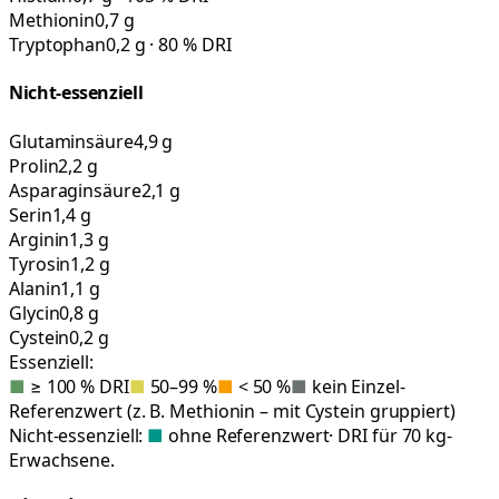
Methionin
0,7 g
Tryptophan
0,2 g · 80 % DRI
Nicht-essenziell
Glutaminsäure
4,9 g
Prolin
2,2 g
Asparaginsäure
2,1 g
Serin
1,4 g
Arginin
1,3 g
Tyrosin
1,2 g
Alanin
1,1 g
Glycin
0,8 g
Cystein
0,2 g
Essenziell:
■
≥ 100 % DRI
■
50–99 %
■
< 50 %
■
kein Einzel-
Referenzwert (z. B. Methionin – mit Cystein gruppiert)
Nicht-essenziell:
■
ohne Referenzwert
· DRI für 70 kg-
Erwachsene.