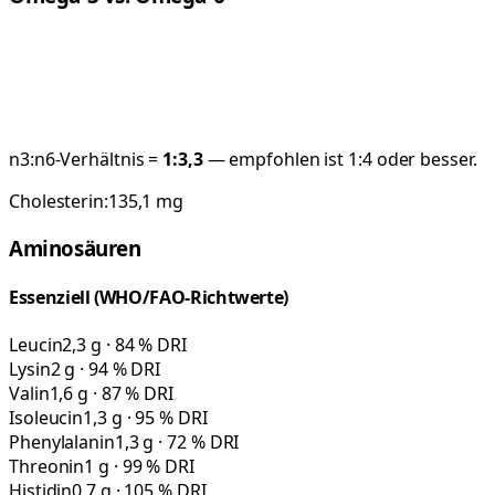
n3:n6-Verhältnis =
1:
3,3
— empfohlen ist 1:4 oder besser.
Cholesterin:
135,1
mg
Aminosäuren
Essenziell (WHO/FAO-Richtwerte)
Leucin
2,3 g · 84 % DRI
Lysin
2 g · 94 % DRI
Valin
1,6 g · 87 % DRI
Isoleucin
1,3 g · 95 % DRI
Phenylalanin
1,3 g · 72 % DRI
Threonin
1 g · 99 % DRI
Histidin
0,7 g · 105 % DRI