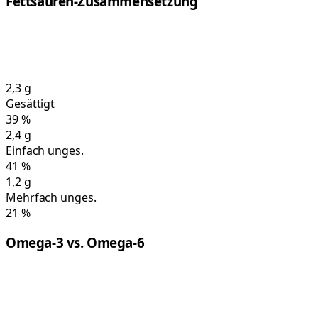
Fettsäuren-Zusammensetzung
2,3
g
Gesättigt
39
%
2,4
g
Einfach unges.
41
%
1,2
g
Mehrfach unges.
21
%
Omega-3 vs. Omega-6