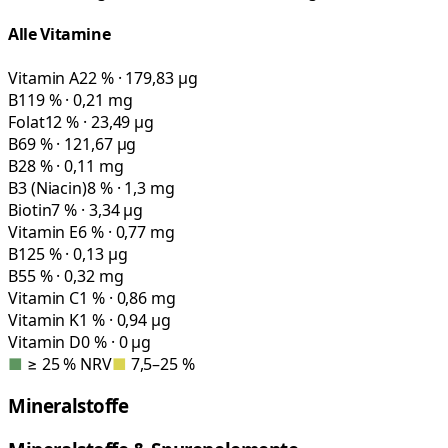
Alle Vitamine
Vitamin A
22 % · 179,83 µg
B1
19 % · 0,21 mg
Folat
12 % · 23,49 µg
B6
9 % · 121,67 µg
B2
8 % · 0,11 mg
B3 (Niacin)
8 % · 1,3 mg
Biotin
7 % · 3,34 µg
Vitamin E
6 % · 0,77 mg
B12
5 % · 0,13 µg
B5
5 % · 0,32 mg
Vitamin C
1 % · 0,86 mg
Vitamin K
1 % · 0,94 µg
Vitamin D
0 % · 0 µg
■
≥ 25 % NRV
■
7,5–25 %
Mineralstoffe