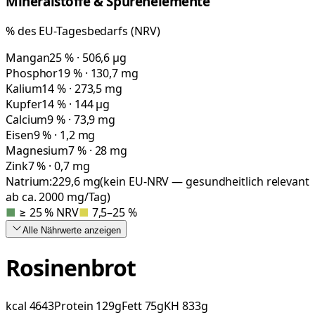
Mineralstoffe & Spurenelemente
% des EU-Tagesbedarfs (NRV)
Mangan
25 % · 506,6 µg
Phosphor
19 % · 130,7 mg
Kalium
14 % · 273,5 mg
Kupfer
14 % · 144 µg
Calcium
9 % · 73,9 mg
Eisen
9 % · 1,2 mg
Magnesium
7 % · 28 mg
Zink
7 % · 0,7 mg
Natrium:
229,6
mg
(kein EU-NRV — gesundheitlich relevant
ab ca. 2000 mg/Tag)
■
≥ 25 % NRV
■
7,5–25 %
Alle Nährwerte
anzeigen
Rosinenbrot
kcal
4643
Protein
129
g
Fett
75
g
KH
833
g