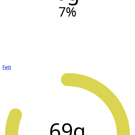
7
%
Fett
69g