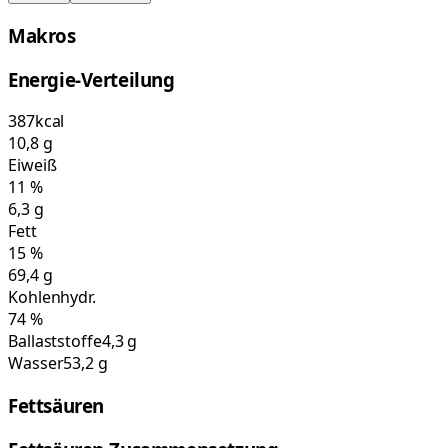
Makros
Energie-Verteilung
387
kcal
10,8
g
Eiweiß
11
%
6,3
g
Fett
15
%
69,4
g
Kohlenhydr.
74
%
Ballaststoffe
4,3 g
Wasser
53,2 g
Fettsäuren