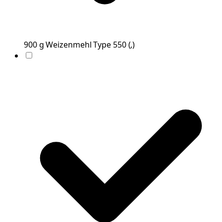
900
g
Weizenmehl Type 550
(
,
)