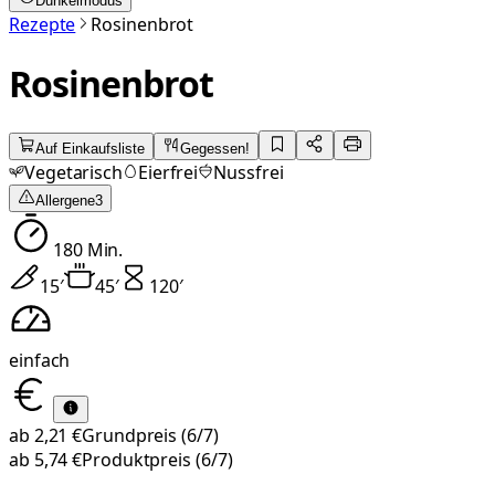
Dunkelmodus
Rezepte
Rosinenbrot
Rosinenbrot
Auf Einkaufsliste
Gegessen!
Vegetarisch
Eierfrei
Nussfrei
Allergene
3
180
Min.
15
′
45
′
120
′
einfach
ab
2,21 €
Grundpreis
(6/7)
ab
5,74 €
Produktpreis
(6/7)