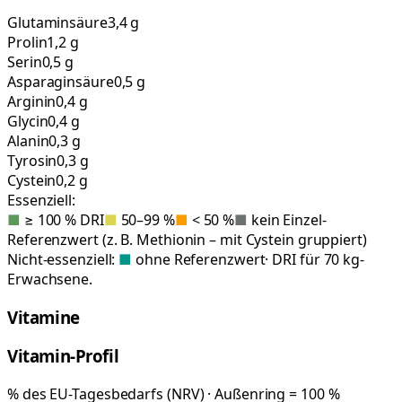
Glutaminsäure
3,4 g
Prolin
1,2 g
Serin
0,5 g
Asparaginsäure
0,5 g
Arginin
0,4 g
Glycin
0,4 g
Alanin
0,3 g
Tyrosin
0,3 g
Cystein
0,2 g
Essenziell:
■
≥ 100 % DRI
■
50–99 %
■
< 50 %
■
kein Einzel-
Referenzwert (z. B. Methionin – mit Cystein gruppiert)
Nicht-essenziell:
■
ohne Referenzwert
· DRI für 70 kg-
Erwachsene.
Vitamine
Vitamin-Profil
% des EU-Tagesbedarfs (NRV) · Außenring = 100 %