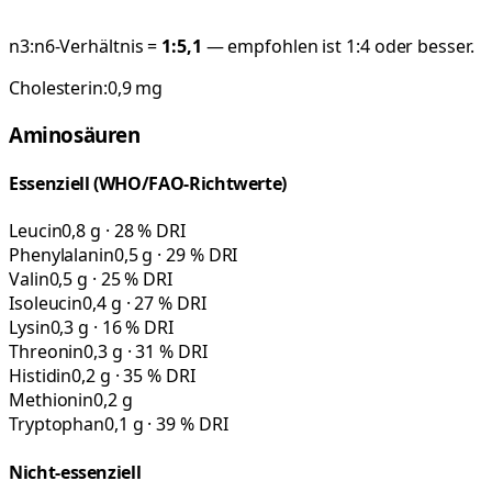
n3:n6-Verhältnis =
1:
5,1
— empfohlen ist 1:4 oder besser.
Cholesterin:
0,9
mg
Aminosäuren
Essenziell (WHO/FAO-Richtwerte)
Leucin
0,8 g · 28 % DRI
Phenylalanin
0,5 g · 29 % DRI
Valin
0,5 g · 25 % DRI
Isoleucin
0,4 g · 27 % DRI
Lysin
0,3 g · 16 % DRI
Threonin
0,3 g · 31 % DRI
Histidin
0,2 g · 35 % DRI
Methionin
0,2 g
Tryptophan
0,1 g · 39 % DRI
Nicht-essenziell