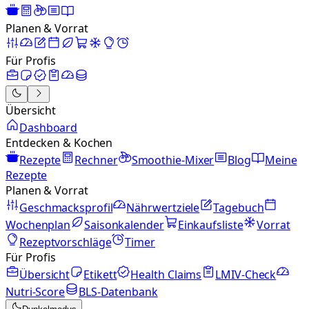
Planen & Vorrat
Für Profis
Übersicht
Dashboard
Entdecken & Kochen
Rezepte
Rechner
Smoothie-Mixer
Blog
Meine
Rezepte
Planen & Vorrat
Geschmacksprofil
Nährwertziele
Tagebuch
Wochenplan
Saisonkalender
Einkaufsliste
Vorrat
Rezeptvorschläge
Timer
Für Profis
Übersicht
Etikett
Health Claims
LMIV-Check
Nutri-Score
BLS-Datenbank