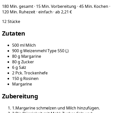
180 Min. gesamt · 15 Min. Vorbereitung · 45 Min. Kochen ·
120 Min. Ruhezeit · einfach · ab 2,21 €
12
Stücke
Zutaten
500
ml
Milch
900
g
Weizenmehl Type 550
(
,
)
80
g
Margarine
80
g
Zucker
6
g
Salz
2
Pck.
Trockenhefe
150
g
Rosinen
Margarine
Zubereitung
1
.
Margarine schmelzen und Milch hinzufügen.