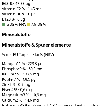
B6
3 % · 47,85 µg
Vitamin C
2 % · 1,45 mg
Vitamin D
0 % · 0 µg
B12
0 % · 0 µg
■
≥ 25 % NRV
■
7,5–25 %
Mineralstoffe
Mineralstoffe & Spurenelemente
% des EU-Tagesbedarfs (NRV)
Mangan
11 % · 223,3 µg
Phosphor
9 % · 60,5 mg
Kalium
7 % · 137,5 mg
Kupfer
7 % · 68,9 µg
Zink
5 % · 0,5 mg
Eisen
4 % · 0,6 mg
Magnesium
3 % · 10,9 mg
Calcium
2 % · 14,6 mg
Natrium:
386,9
mg
(kein EU-NRV — gesundheitlich relevant