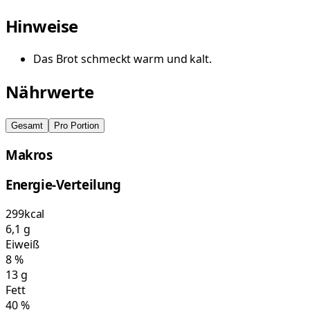
Hinweise
Das Brot schmeckt warm und kalt.
Nährwerte
Gesamt
Pro Portion
Makros
Energie-Verteilung
299
kcal
6,1
g
Eiweiß
8
%
13
g
Fett
40
%