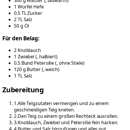
300
g
Wasser
(
, lauwarm
)
1
Würfel
Hefe
0.5
TL
Zucker
2
TL
Salz
50
g
Öl
Für den Belag:
2
Knoblauch
1
Zwiebel
(
, halbiert
)
0.5
Bund
Petersilie
(
, ohne Stiele
)
120
g
Butter
(
, weich
)
1
TL
Salz
Zubereitung
1
.
Alle Teigzutaten vermengen und zu einem
geschmeidigen Teig kneten.
2
.
Den Teig zu einem großen Rechteck ausrollen.
3
.
Knoblauch, Zwiebel und Petersilie fein hacken.
4
.
Butter und Salz hinzufügen und alles gut