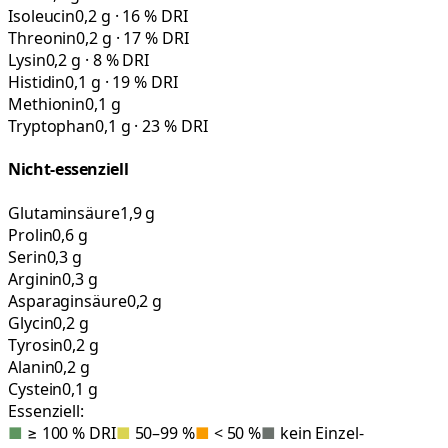
Isoleucin
0,2 g · 16 % DRI
Threonin
0,2 g · 17 % DRI
Lysin
0,2 g · 8 % DRI
Histidin
0,1 g · 19 % DRI
Methionin
0,1 g
Tryptophan
0,1 g · 23 % DRI
Nicht-essenziell
Glutaminsäure
1,9 g
Prolin
0,6 g
Serin
0,3 g
Arginin
0,3 g
Asparaginsäure
0,2 g
Glycin
0,2 g
Tyrosin
0,2 g
Alanin
0,2 g
Cystein
0,1 g
Essenziell:
■
≥ 100 % DRI
■
50–99 %
■
< 50 %
■
kein Einzel-