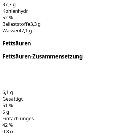
37,7
g
Kohlenhydr.
52
%
Ballaststoffe
3,3 g
Wasser
47,1 g
Fettsäuren
Fettsäuren-Zusammensetzung
6,1
g
Gesättigt
51
%
5
g
Einfach unges.
42
%
0,8
g