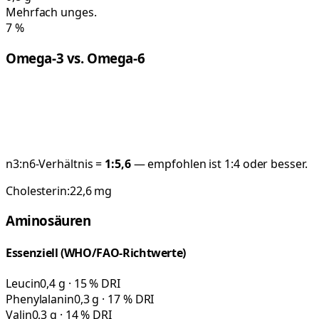
Mehrfach unges.
7
%
Omega-3 vs. Omega-6
n3:n6-Verhältnis =
1:
5,6
— empfohlen ist 1:4 oder besser.
Cholesterin:
22,6
mg
Aminosäuren
Essenziell (WHO/FAO-Richtwerte)
Leucin
0,4 g · 15 % DRI
Phenylalanin
0,3 g · 17 % DRI
Valin
0,3 g · 14 % DRI