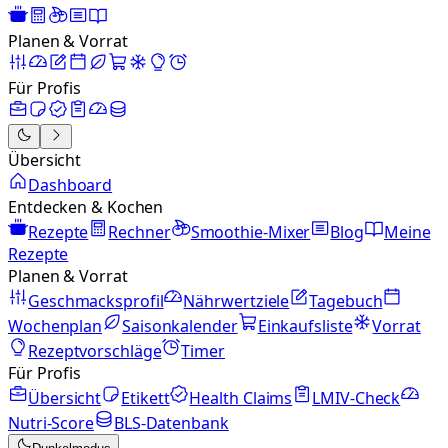
Planen & Vorrat
Für Profis
Übersicht
Dashboard
Entdecken & Kochen
Rezepte
Rechner
Smoothie-Mixer
Blog
Meine
Rezepte
Planen & Vorrat
Geschmacksprofil
Nährwertziele
Tagebuch
Wochenplan
Saisonkalender
Einkaufsliste
Vorrat
Rezeptvorschläge
Timer
Für Profis
Übersicht
Etikett
Health Claims
LMIV-Check
Nutri-Score
BLS-Datenbank