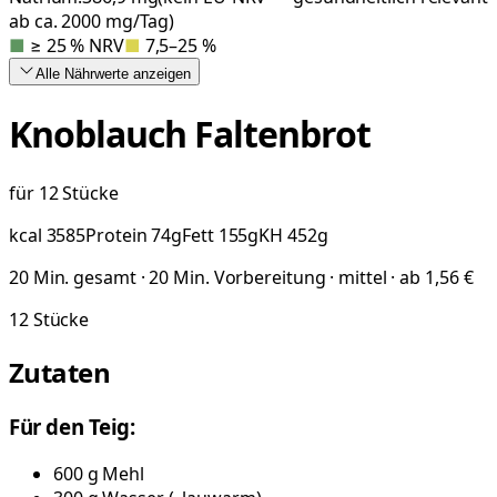
ab ca. 2000 mg/Tag)
■
≥ 25 % NRV
■
7,5–25 %
Alle Nährwerte
anzeigen
Knoblauch Faltenbrot
für 12 Stücke
kcal
3585
Protein
74
g
Fett
155
g
KH
452
g
20 Min. gesamt · 20 Min. Vorbereitung · mittel · ab 1,56 €
12
Stücke
Zutaten
Für den Teig:
600
g
Mehl