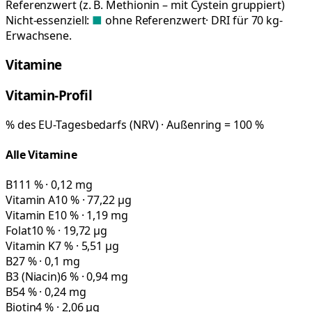
Referenzwert (z. B. Methionin – mit Cystein gruppiert)
Nicht-essenziell:
■
ohne Referenzwert
· DRI für 70 kg-
Erwachsene.
Vitamine
Vitamin-Profil
% des EU-Tagesbedarfs (NRV) · Außenring = 100 %
Alle Vitamine
B1
11 % · 0,12 mg
Vitamin A
10 % · 77,22 µg
Vitamin E
10 % · 1,19 mg
Folat
10 % · 19,72 µg
Vitamin K
7 % · 5,51 µg
B2
7 % · 0,1 mg
B3 (Niacin)
6 % · 0,94 mg
B5
4 % · 0,24 mg
Biotin
4 % · 2,06 µg