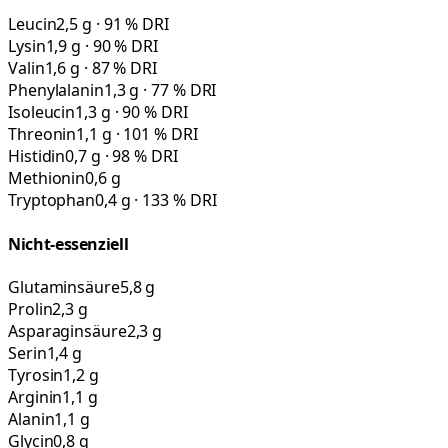
Leucin
2,5 g · 91 % DRI
Lysin
1,9 g · 90 % DRI
Valin
1,6 g · 87 % DRI
Phenylalanin
1,3 g · 77 % DRI
Isoleucin
1,3 g · 90 % DRI
Threonin
1,1 g · 101 % DRI
Histidin
0,7 g · 98 % DRI
Methionin
0,6 g
Tryptophan
0,4 g · 133 % DRI
Nicht-essenziell
Glutaminsäure
5,8 g
Prolin
2,3 g
Asparaginsäure
2,3 g
Serin
1,4 g
Tyrosin
1,2 g
Arginin
1,1 g
Alanin
1,1 g
Glycin
0,8 g