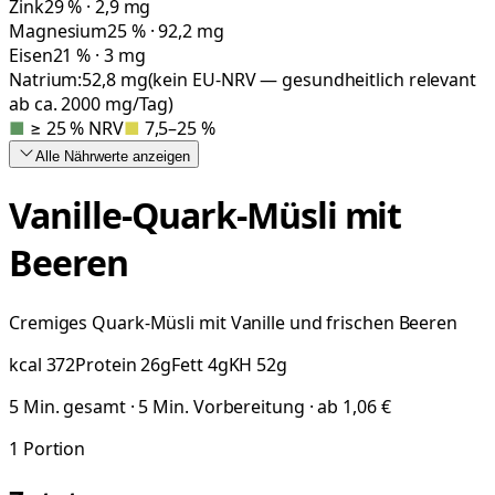
Zink
29 % · 2,9 mg
Magnesium
25 % · 92,2 mg
Eisen
21 % · 3 mg
Natrium:
52,8
mg
(kein EU-NRV — gesundheitlich relevant
ab ca. 2000 mg/Tag)
■
≥ 25 % NRV
■
7,5–25 %
Alle Nährwerte
anzeigen
Vanille-Quark-Müsli mit
Beeren
Cremiges Quark-Müsli mit Vanille und frischen Beeren
kcal
372
Protein
26
g
Fett
4
g
KH
52
g
5 Min. gesamt · 5 Min. Vorbereitung · ab 1,06 €
1
Portion