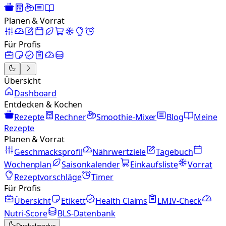
Planen & Vorrat
Für Profis
Übersicht
Dashboard
Entdecken & Kochen
Rezepte
Rechner
Smoothie-Mixer
Blog
Meine
Rezepte
Planen & Vorrat
Geschmacksprofil
Nährwertziele
Tagebuch
Wochenplan
Saisonkalender
Einkaufsliste
Vorrat
Rezeptvorschläge
Timer
Für Profis
Übersicht
Etikett
Health Claims
LMIV-Check
Nutri-Score
BLS-Datenbank