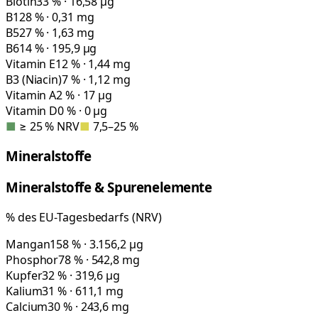
Biotin
33 % · 16,58 µg
B1
28 % · 0,31 mg
B5
27 % · 1,63 mg
B6
14 % · 195,9 µg
Vitamin E
12 % · 1,44 mg
B3 (Niacin)
7 % · 1,12 mg
Vitamin A
2 % · 17 µg
Vitamin D
0 % · 0 µg
■
≥ 25 % NRV
■
7,5–25 %
Mineralstoffe
Mineralstoffe & Spurenelemente
% des EU-Tagesbedarfs (NRV)
Mangan
158 % · 3.156,2 µg
Phosphor
78 % · 542,8 mg
Kupfer
32 % · 319,6 µg
Kalium
31 % · 611,1 mg
Calcium
30 % · 243,6 mg