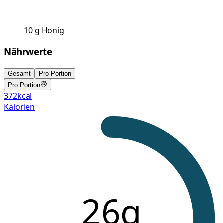
10
g
Honig
Nährwerte
Gesamt
Pro Portion
Pro Portion
372
kcal
Kalorien
26g