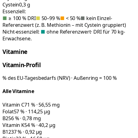
Cystein
0,3 g
Essenziell:
■
≥ 100 % DRI
■
50–99 %
■
< 50 %
■
kein Einzel-
Referenzwert (z. B. Methionin – mit Cystein gruppiert)
Nicht-essenziell:
■
ohne Referenzwert
· DRI für 70 kg-
Erwachsene.
Vitamine
Vitamin-Profil
% des EU-Tagesbedarfs (NRV) · Außenring = 100 %
Alle Vitamine
Vitamin C
71 % · 56,55 mg
Folat
57 % · 114,25 µg
B2
56 % · 0,78 mg
Vitamin K
54 % · 40,2 µg
B12
37 % · 0,92 µg