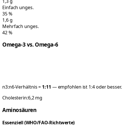
1,3
g
Einfach unges.
35
%
1,6
g
Mehrfach unges.
42
%
Omega-3 vs. Omega-6
n3:n6-Verhältnis =
1:
11
— empfohlen ist 1:4 oder besser.
Cholesterin:
6,2
mg
Aminosäuren
Essenziell (WHO/FAO-Richtwerte)