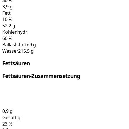
30
%
3,9
g
Fett
10
%
52,2
g
Kohlenhydr.
60
%
Ballaststoffe
9 g
Wasser
215,5 g
Fettsäuren
Fettsäuren-Zusammensetzung
0,9
g
Gesättigt
23
%