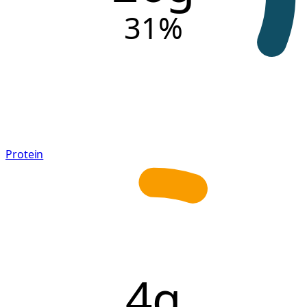
31
%
Protein
4g