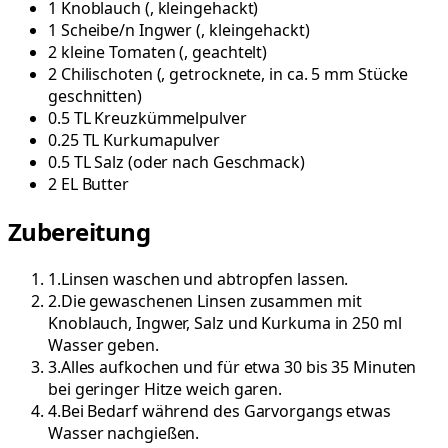
1
Knoblauch
(
, kleingehackt
)
1
Scheibe/n
Ingwer
(
, kleingehackt
)
2
kleine
Tomaten
(
, geachtelt
)
2
Chilischoten
(
, getrocknete, in ca. 5 mm Stücke
geschnitten
)
0.5
TL
Kreuzkümmelpulver
0.25
TL
Kurkumapulver
0.5
TL
Salz
(
oder nach Geschmack
)
2
EL
Butter
Zubereitung
1
.
Linsen waschen und abtropfen lassen.
2
.
Die gewaschenen Linsen zusammen mit
Knoblauch, Ingwer, Salz und Kurkuma in 250 ml
Wasser geben.
3
.
Alles aufkochen und für etwa 30 bis 35 Minuten
bei geringer Hitze weich garen.
4
.
Bei Bedarf während des Garvorgangs etwas
Wasser nachgießen.