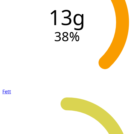
13g
38
%
Fett