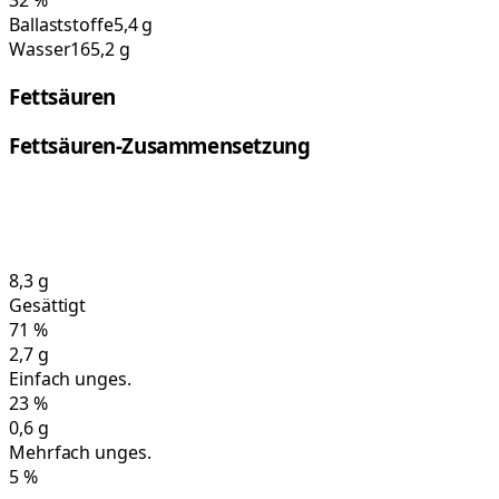
32
%
Ballaststoffe
5,4 g
Wasser
165,2 g
Fettsäuren
Fettsäuren-Zusammensetzung
8,3
g
Gesättigt
71
%
2,7
g
Einfach unges.
23
%
0,6
g
Mehrfach unges.
5
%