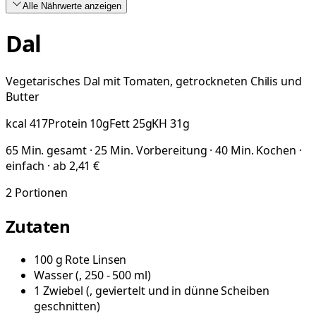
Alle Nährwerte
anzeigen
Dal
Vegetarisches Dal mit Tomaten, getrockneten Chilis und
Butter
kcal
417
Protein
10
g
Fett
25
g
KH
31
g
65 Min. gesamt · 25 Min. Vorbereitung · 40 Min. Kochen ·
einfach · ab 2,41 €
2
Portionen
Zutaten
100
g
Rote Linsen
Wasser
(
, 250 - 500 ml
)
1
Zwiebel
(
, geviertelt und in dünne Scheiben
geschnitten
)