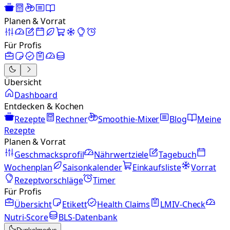
Planen & Vorrat
Für Profis
Übersicht
Dashboard
Entdecken & Kochen
Rezepte
Rechner
Smoothie-Mixer
Blog
Meine
Rezepte
Planen & Vorrat
Geschmacksprofil
Nährwertziele
Tagebuch
Wochenplan
Saisonkalender
Einkaufsliste
Vorrat
Rezeptvorschläge
Timer
Für Profis
Übersicht
Etikett
Health Claims
LMIV-Check
Nutri-Score
BLS-Datenbank