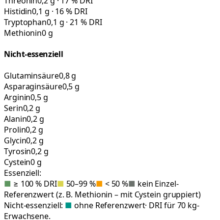
Threonin
0,2 g · 17 % DRI
Histidin
0,1 g · 16 % DRI
Tryptophan
0,1 g · 21 % DRI
Methionin
0 g
Nicht-essenziell
Glutaminsäure
0,8 g
Asparaginsäure
0,5 g
Arginin
0,5 g
Serin
0,2 g
Alanin
0,2 g
Prolin
0,2 g
Glycin
0,2 g
Tyrosin
0,2 g
Cystein
0 g
Essenziell:
■
≥ 100 % DRI
■
50–99 %
■
< 50 %
■
kein Einzel-
Referenzwert (z. B. Methionin – mit Cystein gruppiert)
Nicht-essenziell:
■
ohne Referenzwert
· DRI für 70 kg-
Erwachsene.