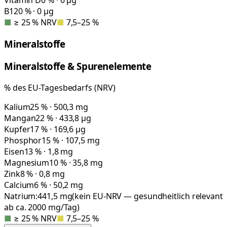
Vitamin D
0 % · 0 µg
B12
0 % · 0 µg
■
≥ 25 % NRV
■
7,5–25 %
Mineralstoffe
Mineralstoffe & Spurenelemente
% des EU-Tagesbedarfs (NRV)
Kalium
25 % · 500,3 mg
Mangan
22 % · 433,8 µg
Kupfer
17 % · 169,6 µg
Phosphor
15 % · 107,5 mg
Eisen
13 % · 1,8 mg
Magnesium
10 % · 35,8 mg
Zink
8 % · 0,8 mg
Calcium
6 % · 50,2 mg
Natrium:
441,5
mg
(kein EU-NRV — gesundheitlich relevant
ab ca. 2000 mg/Tag)
■
≥ 25 % NRV
■
7,5–25 %