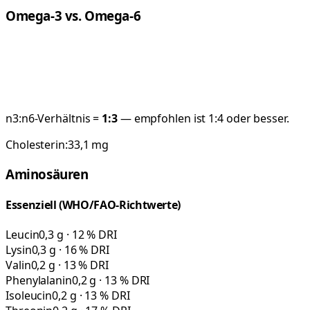
Omega-3 vs. Omega-6
n3:n6-Verhältnis =
1:
3
— empfohlen ist 1:4 oder besser.
Cholesterin:
33,1
mg
Aminosäuren
Essenziell (WHO/FAO-Richtwerte)
Leucin
0,3 g · 12 % DRI
Lysin
0,3 g · 16 % DRI
Valin
0,2 g · 13 % DRI
Phenylalanin
0,2 g · 13 % DRI
Isoleucin
0,2 g · 13 % DRI