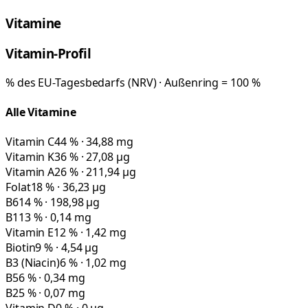
Vitamine
Vitamin-Profil
% des EU-Tagesbedarfs (NRV) · Außenring = 100 %
Alle Vitamine
Vitamin C
44 % · 34,88 mg
Vitamin K
36 % · 27,08 µg
Vitamin A
26 % · 211,94 µg
Folat
18 % · 36,23 µg
B6
14 % · 198,98 µg
B1
13 % · 0,14 mg
Vitamin E
12 % · 1,42 mg
Biotin
9 % · 4,54 µg
B3 (Niacin)
6 % · 1,02 mg
B5
6 % · 0,34 mg
B2
5 % · 0,07 mg