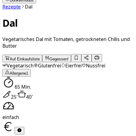
Dunkelmodus
Rezepte
Dal
Dal
Vegetarisches Dal mit Tomaten, getrockneten Chilis und
Butter
Auf Einkaufsliste
Gegessen!
Vegetarisch
Glutenfrei
Eierfrei
Nussfrei
Allergene
1
65
Min.
25
′
40
′
einfach