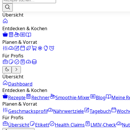
Übersicht
Entdecken & Kochen
Planen & Vorrat
Für Profis
Übersicht
Dashboard
Entdecken & Kochen
Rezepte
Rechner
Smoothie-Mixer
Blog
Meine R
Planen & Vorrat
Geschmacksprofil
Nährwertziele
Tagebuch
Woch
Für Profis
Übersicht
Etikett
Health Claims
LMIV-Check
Nut