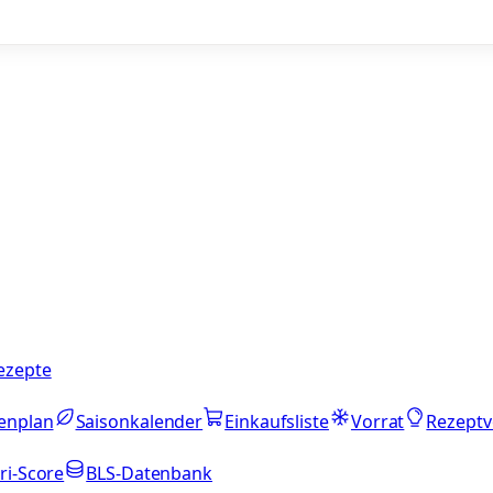
ezepte
enplan
Saisonkalender
Einkaufsliste
Vorrat
Rezeptv
ri-Score
BLS-Datenbank