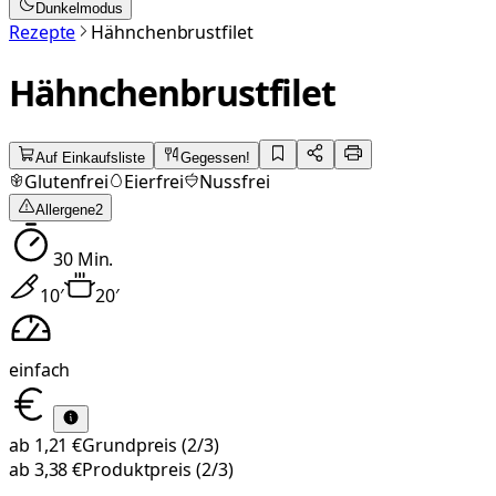
Dunkelmodus
Rezepte
Hähnchenbrustfilet
Hähnchenbrustfilet
Auf Einkaufsliste
Gegessen!
Glutenfrei
Eierfrei
Nussfrei
Allergene
2
30
Min.
10
′
20
′
einfach
ab
1,21 €
Grundpreis
(2/3)
ab
3,38 €
Produktpreis
(2/3)