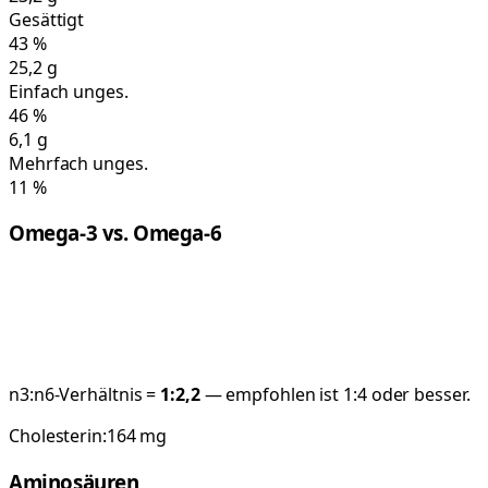
Gesättigt
43
%
25,2
g
Einfach unges.
46
%
6,1
g
Mehrfach unges.
11
%
Omega-3 vs. Omega-6
n3:n6-Verhältnis =
1:
2,2
— empfohlen ist 1:4 oder besser.
Cholesterin:
164
mg
Aminosäuren