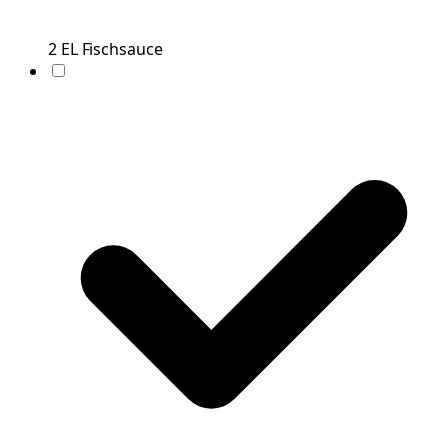
2
EL
Fischsauce