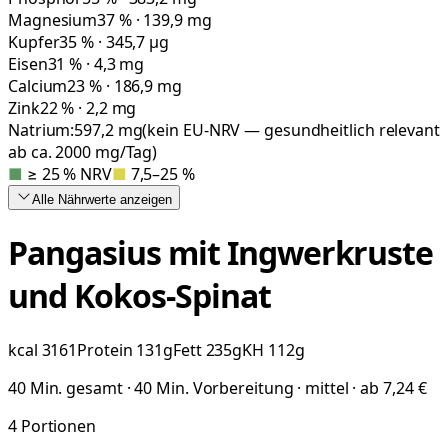
Magnesium
37 % · 139,9 mg
Kupfer
35 % · 345,7 µg
Eisen
31 % · 4,3 mg
Calcium
23 % · 186,9 mg
Zink
22 % · 2,2 mg
Natrium:
597,2
mg
(kein EU-NRV — gesundheitlich relevant
ab ca. 2000 mg/Tag)
■
≥ 25 % NRV
■
7,5–25 %
Alle Nährwerte
anzeigen
Pangasius mit Ingwerkruste
und Kokos-Spinat
kcal
3161
Protein
131
g
Fett
235
g
KH
112
g
40 Min. gesamt · 40 Min. Vorbereitung · mittel · ab 7,24 €
4
Portionen