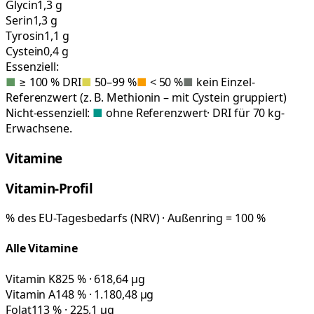
Glycin
1,3 g
Serin
1,3 g
Tyrosin
1,1 g
Cystein
0,4 g
Essenziell:
■
≥ 100 % DRI
■
50–99 %
■
< 50 %
■
kein Einzel-
Referenzwert (z. B. Methionin – mit Cystein gruppiert)
Nicht-essenziell:
■
ohne Referenzwert
· DRI für 70 kg-
Erwachsene.
Vitamine
Vitamin-Profil
% des EU-Tagesbedarfs (NRV) · Außenring = 100 %
Alle Vitamine
Vitamin K
825 % · 618,64 µg
Vitamin A
148 % · 1.180,48 µg
Folat
113 % · 225,1 µg