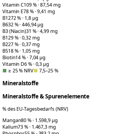
Vitamin C
109 % · 87,54 mg
Vitamin E
78 % · 9,41 mg
B12
72 % · 1,8 µg
B6
32 % · 446,94 µg
B3 (Niacin)
31 % · 4,99 mg
B1
29 % · 0,32 mg
B2
27 % · 0,37 mg
B5
18 % · 1,05 mg
Biotin
14 % · 7,04 µg
Vitamin D
6 % · 0,3 µg
■
≥ 25 % NRV
■
7,5–25 %
Mineralstoffe
Mineralstoffe & Spurenelemente
% des EU-Tagesbedarfs (NRV)
Mangan
80 % · 1.598,9 µg
Kalium
73 % · 1.467,3 mg
Phosphor
55 % · 383,2 mg