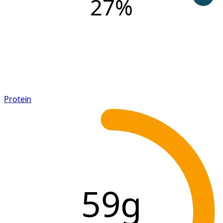
27
%
Protein
59g