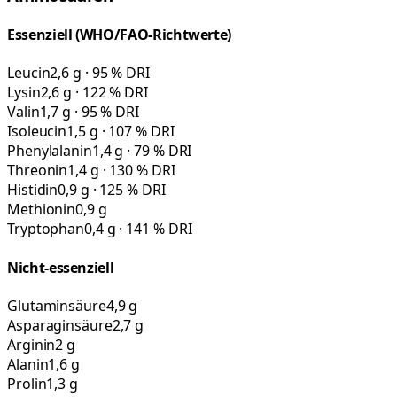
Essenziell (WHO/FAO-Richtwerte)
Leucin
2,6 g · 95 % DRI
Lysin
2,6 g · 122 % DRI
Valin
1,7 g · 95 % DRI
Isoleucin
1,5 g · 107 % DRI
Phenylalanin
1,4 g · 79 % DRI
Threonin
1,4 g · 130 % DRI
Histidin
0,9 g · 125 % DRI
Methionin
0,9 g
Tryptophan
0,4 g · 141 % DRI
Nicht-essenziell
Glutaminsäure
4,9 g
Asparaginsäure
2,7 g
Arginin
2 g
Alanin
1,6 g
Prolin
1,3 g