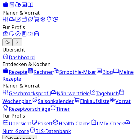
Planen & Vorrat
Für Profis
Übersicht
Dashboard
Entdecken & Kochen
Rezepte
Rechner
Smoothie-Mixer
Blog
Meine
Rezepte
Planen & Vorrat
Geschmacksprofil
Nährwertziele
Tagebuch
Wochenplan
Saisonkalender
Einkaufsliste
Vorrat
Rezeptvorschläge
Timer
Für Profis
Übersicht
Etikett
Health Claims
LMIV-Check
Nutri-Score
BLS-Datenbank