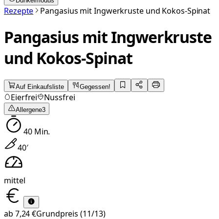
Dunkelmodus
Rezepte
Pangasius mit Ingwerkruste und Kokos-Spinat
Pangasius mit Ingwerkruste
und Kokos-Spinat
Auf Einkaufsliste
Gegessen!
Eierfrei
Nussfrei
Allergene
3
40
Min.
40
′
mittel
ab
7,24 €
Grundpreis
(11/13)