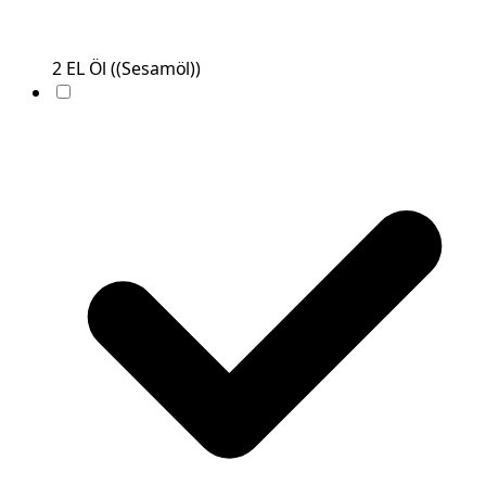
2
EL
Öl
(
(Sesamöl)
)