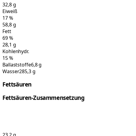
32,8
g
Eiweiß
17
%
58,8
g
Fett
69
%
28,1
g
Kohlenhydr.
15
%
Ballaststoffe
6,8 g
Wasser
285,3 g
Fettsäuren
Fettsäuren-Zusammensetzung
23,2
g