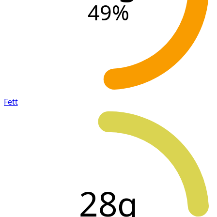
49
%
Fett
28g