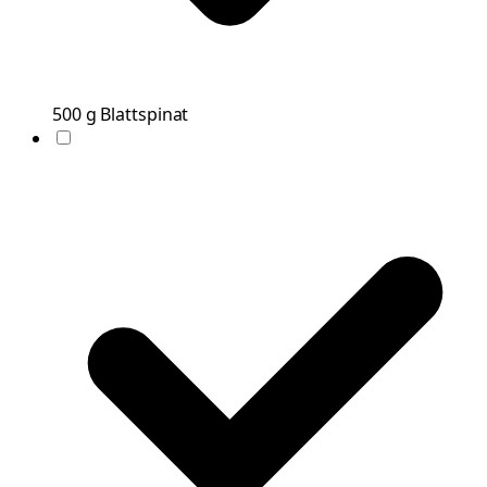
500
g
Blattspinat