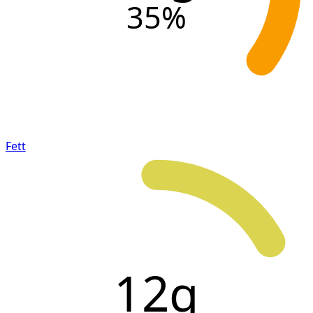
35
%
Fett
12g