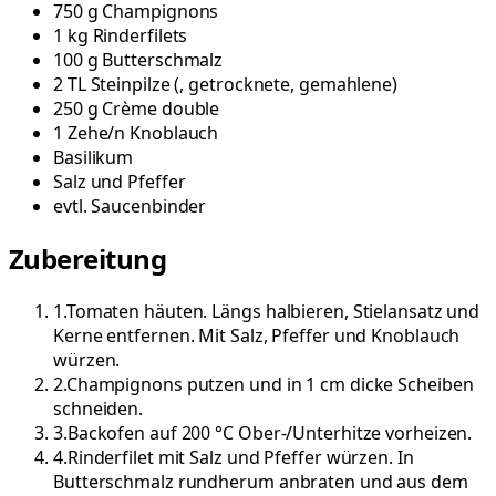
750
g
Champignons
1
kg
Rinderfilets
100
g
Butterschmalz
2
TL
Steinpilze
(
, getrocknete, gemahlene
)
250
g
Crème double
1
Zehe/n
Knoblauch
Basilikum
Salz und Pfeffer
evtl.
Saucenbinder
Zubereitung
1
.
Tomaten häuten. Längs halbieren, Stielansatz und
Kerne entfernen. Mit Salz, Pfeffer und Knoblauch
würzen.
2
.
Champignons putzen und in 1 cm dicke Scheiben
schneiden.
3
.
Backofen auf 200 °C Ober-/Unterhitze vorheizen.
4
.
Rinderfilet mit Salz und Pfeffer würzen. In
Butterschmalz rundherum anbraten und aus dem