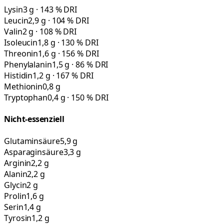
Lysin
3 g · 143 % DRI
Leucin
2,9 g · 104 % DRI
Valin
2 g · 108 % DRI
Isoleucin
1,8 g · 130 % DRI
Threonin
1,6 g · 156 % DRI
Phenylalanin
1,5 g · 86 % DRI
Histidin
1,2 g · 167 % DRI
Methionin
0,8 g
Tryptophan
0,4 g · 150 % DRI
Nicht-essenziell
Glutaminsäure
5,9 g
Asparaginsäure
3,3 g
Arginin
2,2 g
Alanin
2,2 g
Glycin
2 g
Prolin
1,6 g
Serin
1,4 g
Tyrosin
1,2 g