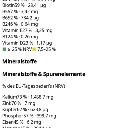
Biotin
59 % · 29,41 µg
B5
57 % · 3,42 mg
B6
52 % · 734,2 µg
B2
46 % · 0,64 mg
Vitamin E
27 % · 3,25 mg
B1
24 % · 0,26 mg
Vitamin D
23 % · 1,17 µg
■
≥ 25 % NRV
■
7,5–25 %
Mineralstoffe
Mineralstoffe & Spurenelemente
% des EU-Tagesbedarfs (NRV)
Kalium
73 % · 1.458,7 mg
Zink
70 % · 7 mg
Kupfer
62 % · 623,8 µg
Phosphor
57 % · 399,7 mg
Eisen
45 % · 6,2 mg