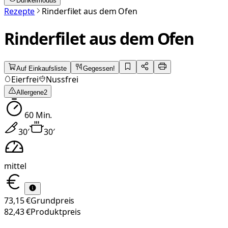
Dunkelmodus
Rezepte
Rinderfilet aus dem Ofen
Rinderfilet aus dem Ofen
Auf Einkaufsliste
Gegessen!
Eierfrei
Nussfrei
Allergene
2
60
Min.
30
′
30
′
mittel
73,15 €
Grundpreis
82,43 €
Produktpreis