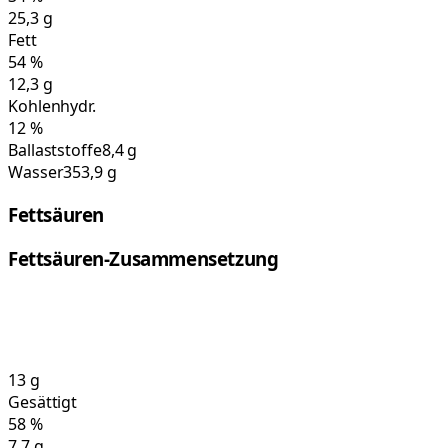
25,3
g
Fett
54
%
12,3
g
Kohlenhydr.
12
%
Ballaststoffe
8,4 g
Wasser
353,9 g
Fettsäuren
Fettsäuren-Zusammensetzung
13
g
Gesättigt
58
%
7,7
g