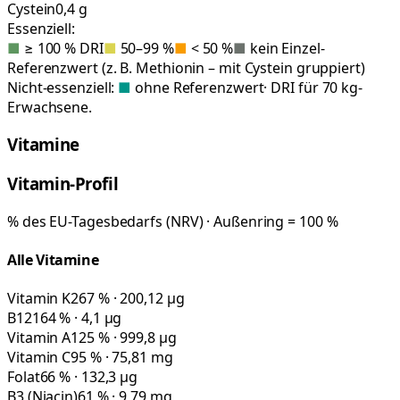
Cystein
0,4 g
Essenziell:
■
≥ 100 % DRI
■
50–99 %
■
< 50 %
■
kein Einzel-
Referenzwert (z. B. Methionin – mit Cystein gruppiert)
Nicht-essenziell:
■
ohne Referenzwert
· DRI für 70 kg-
Erwachsene.
Vitamine
Vitamin-Profil
% des EU-Tagesbedarfs (NRV) · Außenring = 100 %
Alle Vitamine
Vitamin K
267 % · 200,12 µg
B12
164 % · 4,1 µg
Vitamin A
125 % · 999,8 µg
Vitamin C
95 % · 75,81 mg
Folat
66 % · 132,3 µg
B3 (Niacin)
61 % · 9,79 mg