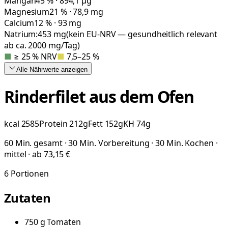
Mangan
45 % · 894,1 µg
Magnesium
21 % · 78,9 mg
Calcium
12 % · 93 mg
Natrium:
453
mg
(kein EU-NRV — gesundheitlich relevant
ab ca. 2000 mg/Tag)
■
≥ 25 % NRV
■
7,5–25 %
Alle Nährwerte
anzeigen
Rinderfilet aus dem Ofen
kcal
2585
Protein
212
g
Fett
152
g
KH
74
g
60 Min. gesamt · 30 Min. Vorbereitung · 30 Min. Kochen ·
mittel · ab 73,15 €
6
Portionen
Zutaten
750
g
Tomaten