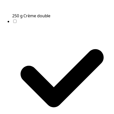
250
g
Crème double