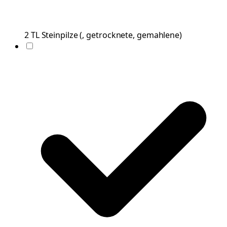
2
TL
Steinpilze
(
, getrocknete, gemahlene
)