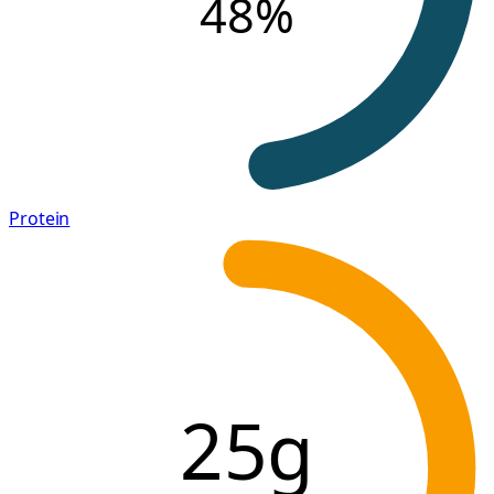
48
%
Protein
25g