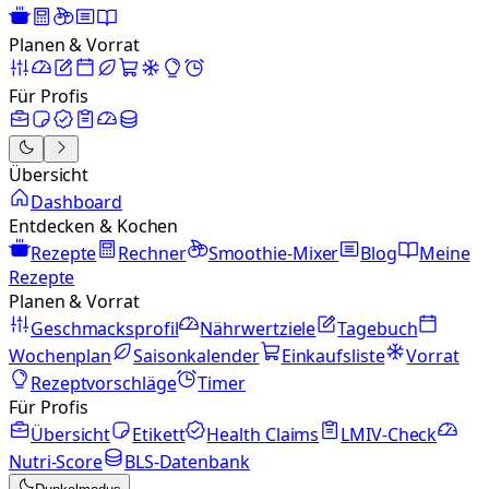
Planen & Vorrat
Für Profis
Übersicht
Dashboard
Entdecken & Kochen
Rezepte
Rechner
Smoothie-Mixer
Blog
Meine
Rezepte
Planen & Vorrat
Geschmacksprofil
Nährwertziele
Tagebuch
Wochenplan
Saisonkalender
Einkaufsliste
Vorrat
Rezeptvorschläge
Timer
Für Profis
Übersicht
Etikett
Health Claims
LMIV-Check
Nutri-Score
BLS-Datenbank