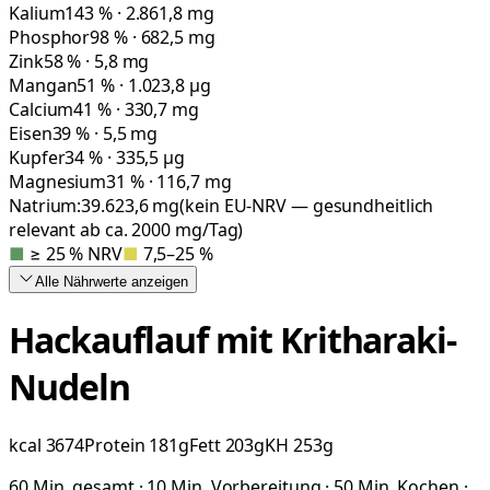
Kalium
143 % · 2.861,8 mg
Phosphor
98 % · 682,5 mg
Zink
58 % · 5,8 mg
Mangan
51 % · 1.023,8 µg
Calcium
41 % · 330,7 mg
Eisen
39 % · 5,5 mg
Kupfer
34 % · 335,5 µg
Magnesium
31 % · 116,7 mg
Natrium:
39.623,6
mg
(kein EU-NRV — gesundheitlich
relevant ab ca. 2000 mg/Tag)
■
≥ 25 % NRV
■
7,5–25 %
Alle Nährwerte
anzeigen
Hackauflauf mit Kritharaki-
Nudeln
kcal
3674
Protein
181
g
Fett
203
g
KH
253
g
60 Min. gesamt · 10 Min. Vorbereitung · 50 Min. Kochen ·