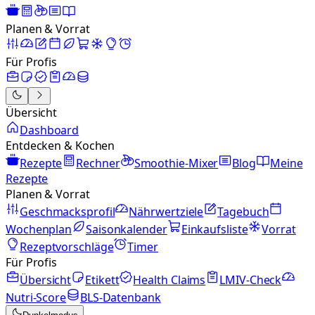
Planen & Vorrat
Für Profis
Übersicht
Dashboard
Entdecken & Kochen
Rezepte
Rechner
Smoothie-Mixer
Blog
Meine
Rezepte
Planen & Vorrat
Geschmacksprofil
Nährwertziele
Tagebuch
Wochenplan
Saisonkalender
Einkaufsliste
Vorrat
Rezeptvorschläge
Timer
Für Profis
Übersicht
Etikett
Health Claims
LMIV-Check
Nutri-Score
BLS-Datenbank