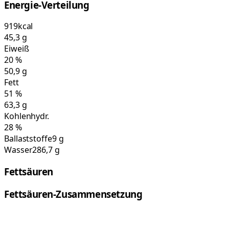
Energie-Verteilung
919
kcal
45,3
g
Eiweiß
20
%
50,9
g
Fett
51
%
63,3
g
Kohlenhydr.
28
%
Ballaststoffe
9 g
Wasser
286,7 g
Fettsäuren
Fettsäuren-Zusammensetzung