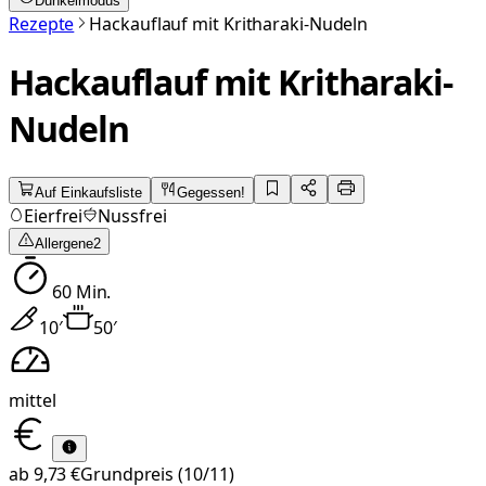
Dunkelmodus
Rezepte
Hackauflauf mit Kritharaki-Nudeln
Hackauflauf mit Kritharaki-
Nudeln
Auf Einkaufsliste
Gegessen!
Eierfrei
Nussfrei
Allergene
2
60
Min.
10
′
50
′
mittel
ab
9,73 €
Grundpreis
(10/11)