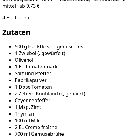
mittel · ab 9,73 €
4
Portionen
Zutaten
500
g
Hackfleisch, gemischtes
1
Zwiebel
(
, gewürfelt
)
Olivenöl
1
EL
Tomatenmark
Salz und Pfeffer
Paprikapulver
1
Dose
Tomaten
2
Zehe/n
Knoblauch
(
, gehackt
)
Cayennepfeffer
1
Msp.
Zimt
Thymian
100
ml
Milch
2
EL
Crème fraîche
700
ml
Gemüsebrühe