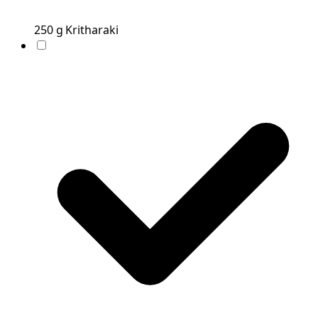
250
g
Kritharaki