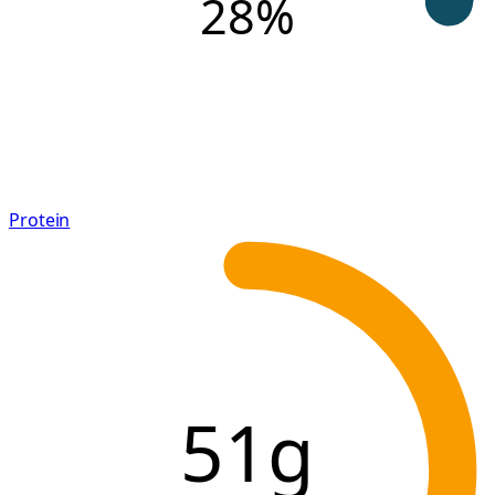
28
%
Protein
51g