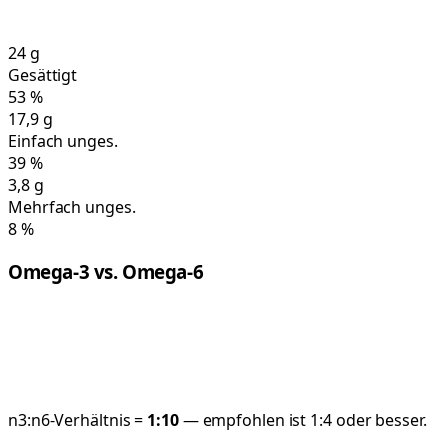
24
g
Gesättigt
53
%
17,9
g
Einfach unges.
39
%
3,8
g
Mehrfach unges.
8
%
Omega-3 vs. Omega-6
n3:n6-Verhältnis =
1:
10
— empfohlen ist 1:4 oder besser.