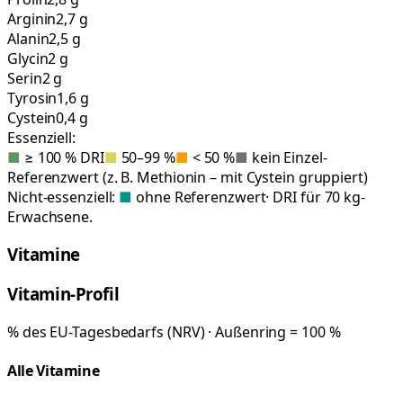
Arginin
2,7 g
Alanin
2,5 g
Glycin
2 g
Serin
2 g
Tyrosin
1,6 g
Cystein
0,4 g
Essenziell:
■
≥ 100 % DRI
■
50–99 %
■
< 50 %
■
kein Einzel-
Referenzwert (z. B. Methionin – mit Cystein gruppiert)
Nicht-essenziell:
■
ohne Referenzwert
· DRI für 70 kg-
Erwachsene.
Vitamine
Vitamin-Profil
% des EU-Tagesbedarfs (NRV) · Außenring = 100 %
Alle Vitamine