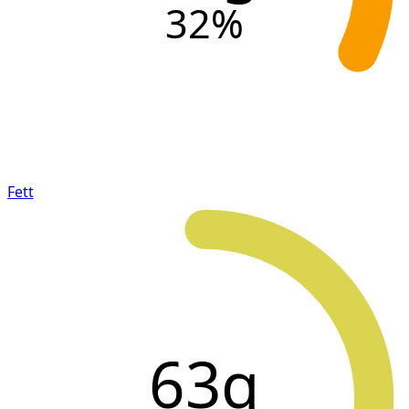
32
%
Fett
63g