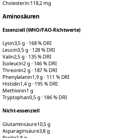
Cholesterin:
118,2
mg
Aminosäuren
Essenziell (WHO/FAO-Richtwerte)
Lysin
3,5 g · 168 % DRI
Leucin
3,5 g · 128 % DRI
Valin
2,5 g · 135 % DRI
Isoleucin
2 g · 146 % DRI
Threonin
2 g · 187 % DRI
Phenylalanin
1,9 g · 111 % DRI
Histidin
1,4 g · 195 % DRI
Methionin
1 g
Tryptophan
0,5 g · 186 % DRI
Nicht-essenziell
Glutaminsäure
10,5 g
Asparaginsäure
3,8 g
Prolin
2,8 g