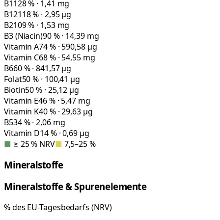
B1
128 % · 1,41 mg
B12
118 % · 2,95 µg
B2
109 % · 1,53 mg
B3 (Niacin)
90 % · 14,39 mg
Vitamin A
74 % · 590,58 µg
Vitamin C
68 % · 54,55 mg
B6
60 % · 841,57 µg
Folat
50 % · 100,41 µg
Biotin
50 % · 25,12 µg
Vitamin E
46 % · 5,47 mg
Vitamin K
40 % · 29,63 µg
B5
34 % · 2,06 mg
Vitamin D
14 % · 0,69 µg
■
≥ 25 % NRV
■
7,5–25 %
Mineralstoffe
Mineralstoffe & Spurenelemente
% des EU-Tagesbedarfs (NRV)