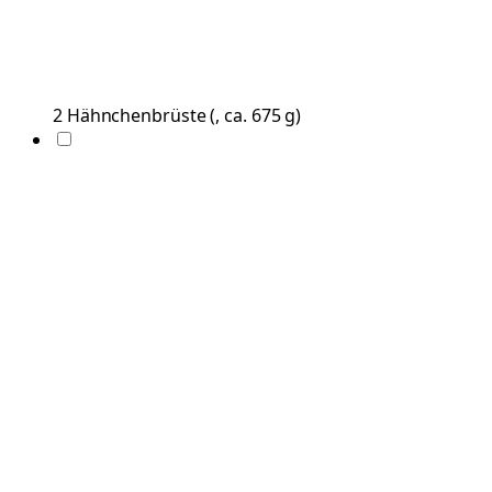
2
Hähnchenbrüste
(
, ca. 675 g
)