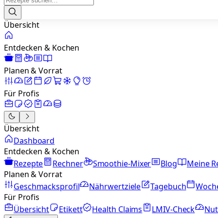
Übersicht
Entdecken & Kochen
Planen & Vorrat
Für Profis
Übersicht
Dashboard
Entdecken & Kochen
Rezepte
Rechner
Smoothie-Mixer
Blog
Meine R
Planen & Vorrat
Geschmacksprofil
Nährwertziele
Tagebuch
Woch
Für Profis
Übersicht
Etikett
Health Claims
LMIV-Check
Nut