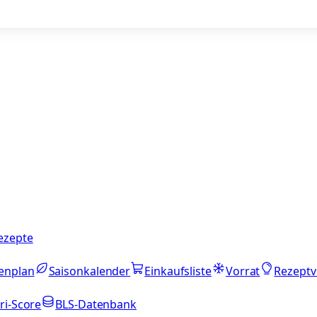
ezepte
enplan
Saisonkalender
Einkaufsliste
Vorrat
Rezeptv
ri-Score
BLS-Datenbank