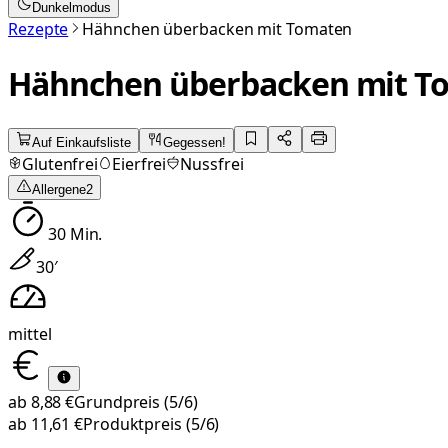
Dunkelmodus
Rezepte
Hähnchen überbacken mit Tomaten
Hähnchen überbacken mit T
Auf Einkaufsliste
Gegessen!
Glutenfrei
Eierfrei
Nussfrei
Allergene
2
30
Min.
30
′
mittel
ab
8,88 €
Grundpreis
(5/6)
ab
11,61 €
Produktpreis
(5/6)