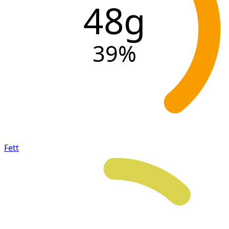
48g
39
%
Fett