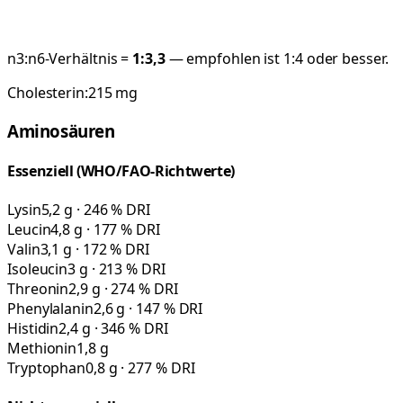
n3:n6-Verhältnis =
1:
3,3
— empfohlen ist 1:4 oder besser.
Cholesterin:
215
mg
Aminosäuren
Essenziell (WHO/FAO-Richtwerte)
Lysin
5,2 g · 246 % DRI
Leucin
4,8 g · 177 % DRI
Valin
3,1 g · 172 % DRI
Isoleucin
3 g · 213 % DRI
Threonin
2,9 g · 274 % DRI
Phenylalanin
2,6 g · 147 % DRI
Histidin
2,4 g · 346 % DRI
Methionin
1,8 g
Tryptophan
0,8 g · 277 % DRI