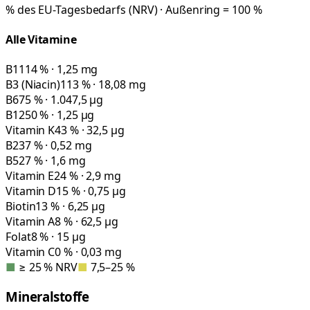
% des EU-Tagesbedarfs (NRV) · Außenring = 100 %
Alle Vitamine
B1
114 % · 1,25 mg
B3 (Niacin)
113 % · 18,08 mg
B6
75 % · 1.047,5 µg
B12
50 % · 1,25 µg
Vitamin K
43 % · 32,5 µg
B2
37 % · 0,52 mg
B5
27 % · 1,6 mg
Vitamin E
24 % · 2,9 mg
Vitamin D
15 % · 0,75 µg
Biotin
13 % · 6,25 µg
Vitamin A
8 % · 62,5 µg
Folat
8 % · 15 µg
Vitamin C
0 % · 0,03 mg
■
≥ 25 % NRV
■
7,5–25 %
Mineralstoffe