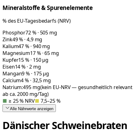
Mineralstoffe & Spurenelemente
% des EU-Tagesbedarfs (NRV)
Phosphor
72 % · 505 mg
Zink
49 % · 4,9 mg
Kalium
47 % · 940 mg
Magnesium
17 % · 65 mg
Kupfer
15 % · 150 µg
Eisen
14 % · 2 mg
Mangan
9 % · 175 µg
Calcium
4 % · 32,5 mg
Natrium:
495
mg
(kein EU-NRV — gesundheitlich relevant
ab ca. 2000 mg/Tag)
■
≥ 25 % NRV
■
7,5–25 %
Alle Nährwerte
anzeigen
Dänischer Schweinebraten