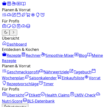
Planen & Vorrat
Für Profis
Übersicht
Dashboard
Entdecken & Kochen
Rezepte
Rechner
Smoothie-Mixer
Blog
Meine
Rezepte
Planen & Vorrat
Geschmacksprofil
Nährwertziele
Tagebuch
Wochenplan
Saisonkalender
Einkaufsliste
Vorrat
Rezeptvorschläge
Timer
Für Profis
Übersicht
Etikett
Health Claims
LMIV-Check
Nutri-Score
BLS-Datenbank