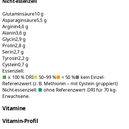
Nicht-essenziell
Glutaminsäure
10 g
Asparaginsäure
5,5 g
Arginin
4,6 g
Alanin
3,6 g
Glycin
2,9 g
Prolin
2,8 g
Serin
2,7 g
Tyrosin
2,2 g
Cystein
0,7 g
Essenziell:
■
≥ 100 % DRI
■
50–99 %
■
< 50 %
■
kein Einzel-
Referenzwert (z. B. Methionin – mit Cystein gruppiert)
Nicht-essenziell:
■
ohne Referenzwert
· DRI für 70 kg-
Erwachsene.
Vitamine
Vitamin-Profil