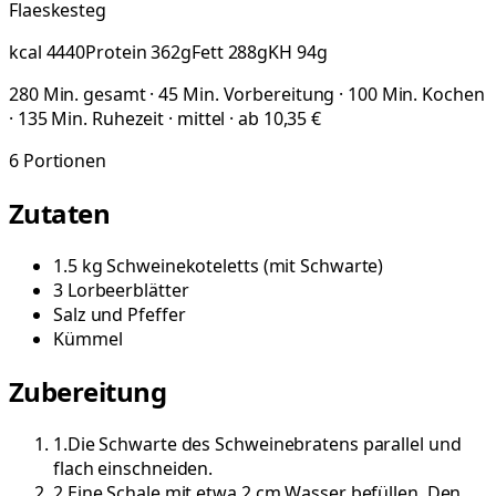
Flaeskesteg
kcal
4440
Protein
362
g
Fett
288
g
KH
94
g
280 Min. gesamt · 45 Min. Vorbereitung · 100 Min. Kochen
· 135 Min. Ruhezeit · mittel · ab 10,35 €
6
Portionen
Zutaten
1.5
kg
Schweinekoteletts
(
mit Schwarte
)
3
Lorbeerblätter
Salz und Pfeffer
Kümmel
Zubereitung
1
.
Die Schwarte des Schweinebratens parallel und
flach einschneiden.
2
.
Eine Schale mit etwa 2 cm Wasser befüllen. Den