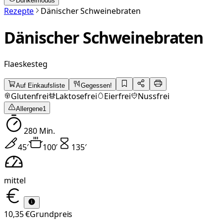
Dunkelmodus
Rezepte
Dänischer Schweinebraten
Dänischer Schweinebraten
Flaeskesteg
Auf Einkaufsliste
Gegessen!
Glutenfrei
Laktosefrei
Eierfrei
Nussfrei
Allergene
1
280
Min.
45
′
100
′
135
′
mittel
10,35 €
Grundpreis