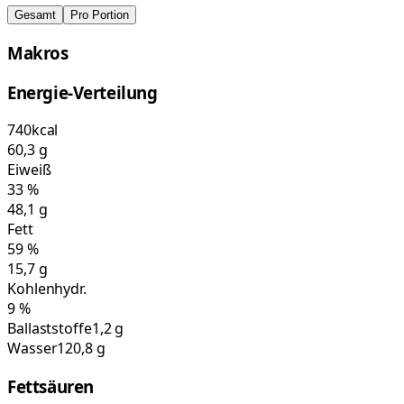
Gesamt
Pro Portion
Makros
Energie-Verteilung
740
kcal
60,3
g
Eiweiß
33
%
48,1
g
Fett
59
%
15,7
g
Kohlenhydr.
9
%
Ballaststoffe
1,2 g
Wasser
120,8 g
Fettsäuren