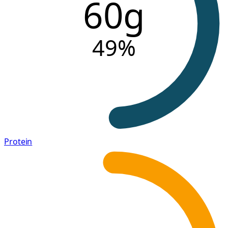
60g
49
%
Protein