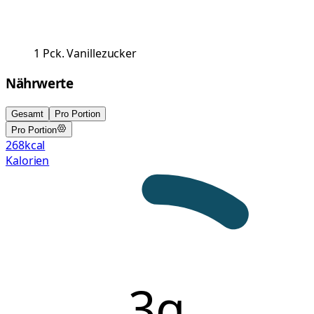
1
Pck.
Vanillezucker
Nährwerte
Gesamt
Pro Portion
Pro Portion
268
kcal
Kalorien
3g