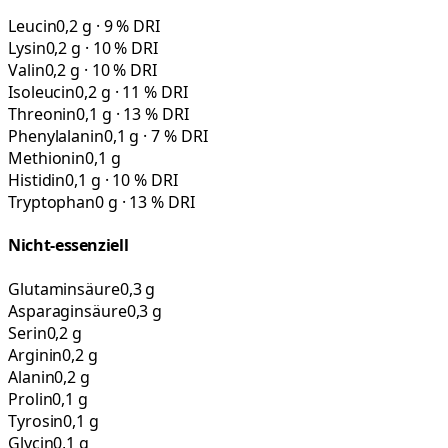
Leucin
0,2 g · 9 % DRI
Lysin
0,2 g · 10 % DRI
Valin
0,2 g · 10 % DRI
Isoleucin
0,2 g · 11 % DRI
Threonin
0,1 g · 13 % DRI
Phenylalanin
0,1 g · 7 % DRI
Methionin
0,1 g
Histidin
0,1 g · 10 % DRI
Tryptophan
0 g · 13 % DRI
Nicht-essenziell
Glutaminsäure
0,3 g
Asparaginsäure
0,3 g
Serin
0,2 g
Arginin
0,2 g
Alanin
0,2 g
Prolin
0,1 g
Tyrosin
0,1 g
Glycin
0,1 g