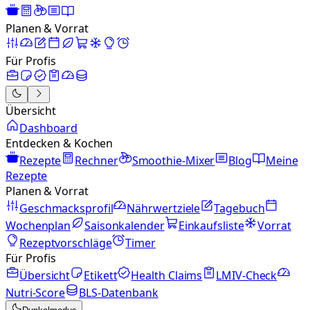
Planen & Vorrat
Für Profis
Übersicht
Dashboard
Entdecken & Kochen
Rezepte
Rechner
Smoothie-Mixer
Blog
Meine
Rezepte
Planen & Vorrat
Geschmacksprofil
Nährwertziele
Tagebuch
Wochenplan
Saisonkalender
Einkaufsliste
Vorrat
Rezeptvorschläge
Timer
Für Profis
Übersicht
Etikett
Health Claims
LMIV-Check
Nutri-Score
BLS-Datenbank