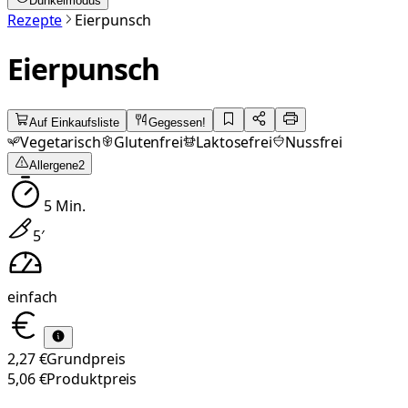
Dunkelmodus
Rezepte
Eierpunsch
Eierpunsch
Auf Einkaufsliste
Gegessen!
Vegetarisch
Glutenfrei
Laktosefrei
Nussfrei
Allergene
2
5
Min.
5
′
einfach
2,27 €
Grundpreis
5,06 €
Produktpreis