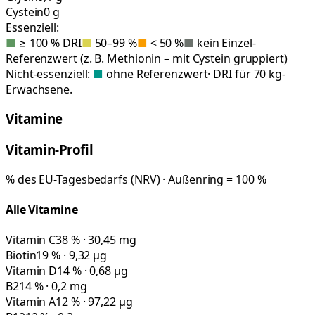
Cystein
0 g
Essenziell:
■
≥ 100 % DRI
■
50–99 %
■
< 50 %
■
kein Einzel-
Referenzwert (z. B. Methionin – mit Cystein gruppiert)
Nicht-essenziell:
■
ohne Referenzwert
· DRI für 70 kg-
Erwachsene.
Vitamine
Vitamin-Profil
% des EU-Tagesbedarfs (NRV) · Außenring = 100 %
Alle Vitamine
Vitamin C
38 % · 30,45 mg
Biotin
19 % · 9,32 µg
Vitamin D
14 % · 0,68 µg
B2
14 % · 0,2 mg
Vitamin A
12 % · 97,22 µg