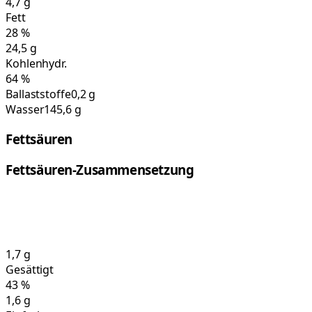
4,7
g
Fett
28
%
24,5
g
Kohlenhydr.
64
%
Ballaststoffe
0,2 g
Wasser
145,6 g
Fettsäuren
Fettsäuren-Zusammensetzung
1,7
g
Gesättigt
43
%
1,6
g