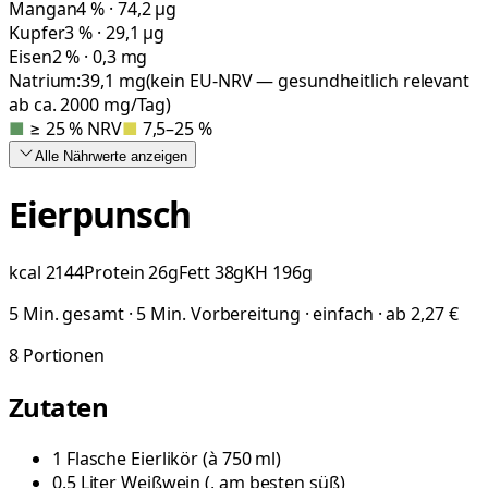
Mangan
4 % · 74,2 µg
Kupfer
3 % · 29,1 µg
Eisen
2 % · 0,3 mg
Natrium:
39,1
mg
(kein EU-NRV — gesundheitlich relevant
ab ca. 2000 mg/Tag)
■
≥ 25 % NRV
■
7,5–25 %
Alle Nährwerte
anzeigen
Eierpunsch
kcal
2144
Protein
26
g
Fett
38
g
KH
196
g
5 Min. gesamt · 5 Min. Vorbereitung · einfach · ab 2,27 €
8
Portionen
Zutaten
1
Flasche
Eierlikör
(
à 750 ml
)
0.5
Liter
Weißwein
(
, am besten süß
)