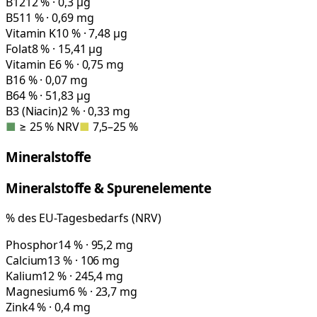
B12
12 % · 0,3 µg
B5
11 % · 0,69 mg
Vitamin K
10 % · 7,48 µg
Folat
8 % · 15,41 µg
Vitamin E
6 % · 0,75 mg
B1
6 % · 0,07 mg
B6
4 % · 51,83 µg
B3 (Niacin)
2 % · 0,33 mg
■
≥ 25 % NRV
■
7,5–25 %
Mineralstoffe
Mineralstoffe & Spurenelemente
% des EU-Tagesbedarfs (NRV)
Phosphor
14 % · 95,2 mg
Calcium
13 % · 106 mg
Kalium
12 % · 245,4 mg
Magnesium
6 % · 23,7 mg
Zink
4 % · 0,4 mg