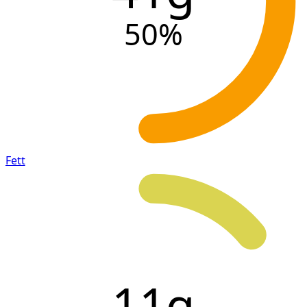
50
%
Fett
11g