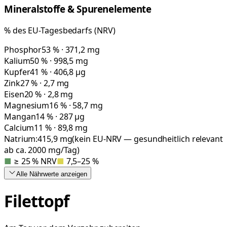
Mineralstoffe & Spurenelemente
% des EU-Tagesbedarfs (NRV)
Phosphor
53 % · 371,2 mg
Kalium
50 % · 998,5 mg
Kupfer
41 % · 406,8 µg
Zink
27 % · 2,7 mg
Eisen
20 % · 2,8 mg
Magnesium
16 % · 58,7 mg
Mangan
14 % · 287 µg
Calcium
11 % · 89,8 mg
Natrium:
415,9
mg
(kein EU-NRV — gesundheitlich relevant
ab ca. 2000 mg/Tag)
■
≥ 25 % NRV
■
7,5–25 %
Alle Nährwerte
anzeigen
Filettopf