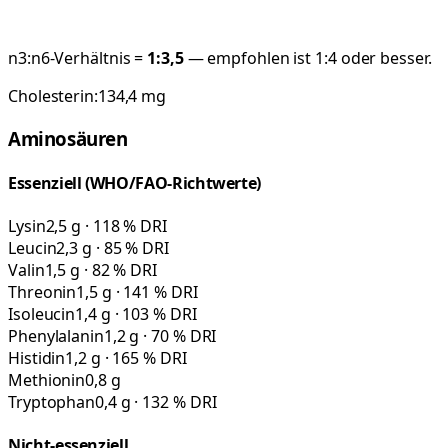
n3:n6-Verhältnis =
1:
3,5
— empfohlen ist 1:4 oder besser.
Cholesterin:
134,4
mg
Aminosäuren
Essenziell (WHO/FAO-Richtwerte)
Lysin
2,5 g · 118 % DRI
Leucin
2,3 g · 85 % DRI
Valin
1,5 g · 82 % DRI
Threonin
1,5 g · 141 % DRI
Isoleucin
1,4 g · 103 % DRI
Phenylalanin
1,2 g · 70 % DRI
Histidin
1,2 g · 165 % DRI
Methionin
0,8 g
Tryptophan
0,4 g · 132 % DRI
Nicht-essenziell