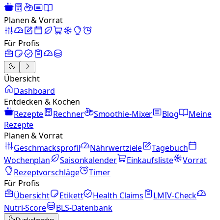
Planen & Vorrat
Für Profis
Übersicht
Dashboard
Entdecken & Kochen
Rezepte
Rechner
Smoothie-Mixer
Blog
Meine
Rezepte
Planen & Vorrat
Geschmacksprofil
Nährwertziele
Tagebuch
Wochenplan
Saisonkalender
Einkaufsliste
Vorrat
Rezeptvorschläge
Timer
Für Profis
Übersicht
Etikett
Health Claims
LMIV-Check
Nutri-Score
BLS-Datenbank