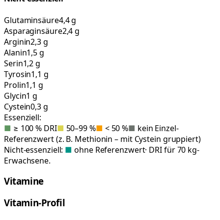
Glutaminsäure
4,4 g
Asparaginsäure
2,4 g
Arginin
2,3 g
Alanin
1,5 g
Serin
1,2 g
Tyrosin
1,1 g
Prolin
1,1 g
Glycin
1 g
Cystein
0,3 g
Essenziell:
■
≥ 100 % DRI
■
50–99 %
■
< 50 %
■
kein Einzel-
Referenzwert (z. B. Methionin – mit Cystein gruppiert)
Nicht-essenziell:
■
ohne Referenzwert
· DRI für 70 kg-
Erwachsene.
Vitamine
Vitamin-Profil