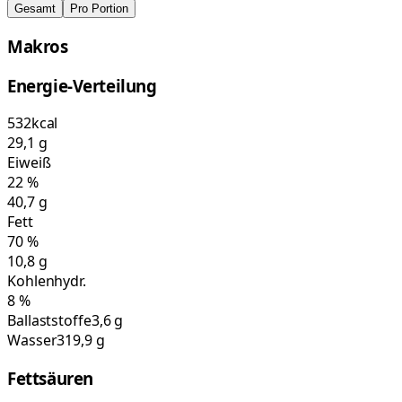
Gesamt
Pro Portion
Makros
Energie-Verteilung
532
kcal
29,1
g
Eiweiß
22
%
40,7
g
Fett
70
%
10,8
g
Kohlenhydr.
8
%
Ballaststoffe
3,6 g
Wasser
319,9 g
Fettsäuren