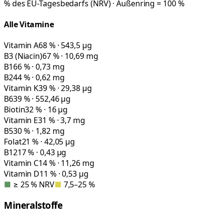
% des EU-Tagesbedarfs (NRV) · Außenring = 100 %
Alle Vitamine
Vitamin A
68 % · 543,5 µg
B3 (Niacin)
67 % · 10,69 mg
B1
66 % · 0,73 mg
B2
44 % · 0,62 mg
Vitamin K
39 % · 29,38 µg
B6
39 % · 552,46 µg
Biotin
32 % · 16 µg
Vitamin E
31 % · 3,7 mg
B5
30 % · 1,82 mg
Folat
21 % · 42,05 µg
B12
17 % · 0,43 µg
Vitamin C
14 % · 11,26 mg
Vitamin D
11 % · 0,53 µg
■
≥ 25 % NRV
■
7,5–25 %
Mineralstoffe