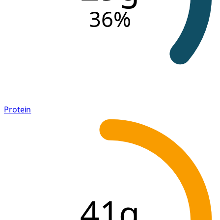
36
%
Protein
41g