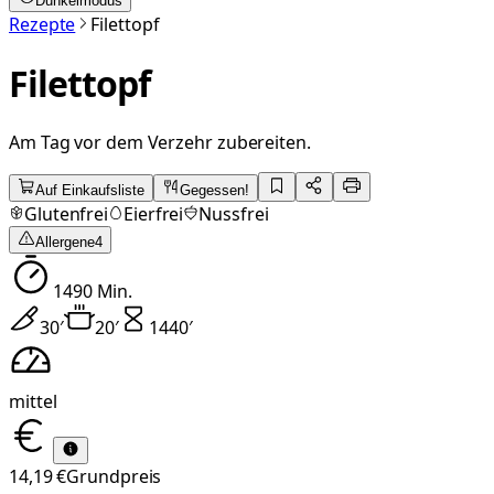
Dunkelmodus
Rezepte
Filettopf
Filettopf
Am Tag vor dem Verzehr zubereiten.
Auf Einkaufsliste
Gegessen!
Glutenfrei
Eierfrei
Nussfrei
Allergene
4
1490
Min.
30
′
20
′
1440
′
mittel
14,19 €
Grundpreis