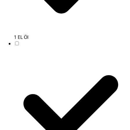
1
EL
Öl