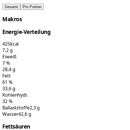
Gesamt
Pro Portion
Makros
Energie-Verteilung
425
kcal
7,2
g
Eiweiß
7
%
28,4
g
Fett
61
%
33,6
g
Kohlenhydr.
32
%
Ballaststoffe
2,3 g
Wasser
42,6 g
Fettsäuren