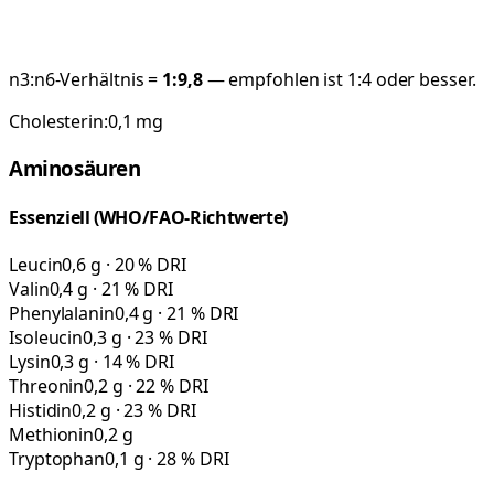
n3:n6-Verhältnis =
1:
9,8
— empfohlen ist 1:4 oder besser.
Cholesterin:
0,1
mg
Aminosäuren
Essenziell (WHO/FAO-Richtwerte)
Leucin
0,6 g · 20 % DRI
Valin
0,4 g · 21 % DRI
Phenylalanin
0,4 g · 21 % DRI
Isoleucin
0,3 g · 23 % DRI
Lysin
0,3 g · 14 % DRI
Threonin
0,2 g · 22 % DRI
Histidin
0,2 g · 23 % DRI
Methionin
0,2 g
Tryptophan
0,1 g · 28 % DRI