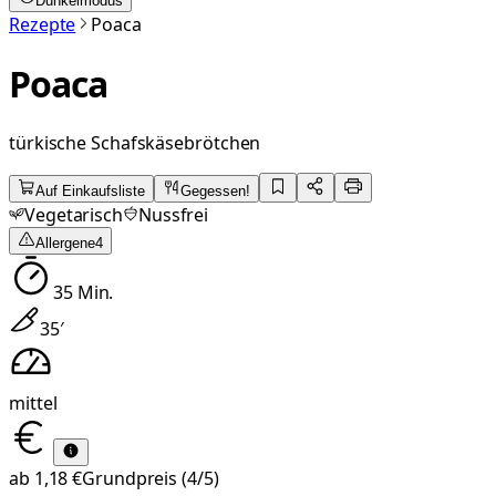
Dunkelmodus
Rezepte
Poaca
Poaca
türkische Schafskäsebrötchen
Auf Einkaufsliste
Gegessen!
Vegetarisch
Nussfrei
Allergene
4
35
Min.
35
′
mittel
ab
1,18 €
Grundpreis
(4/5)