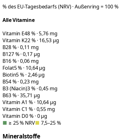
% des EU-Tagesbedarfs (NRV) · Außenring = 100 %
Alle Vitamine
Vitamin E
48 % · 5,76 mg
Vitamin K
22 % · 16,53 µg
B2
8 % · 0,11 mg
B12
7 % · 0,17 µg
B1
6 % · 0,06 mg
Folat
5 % · 10,64 µg
Biotin
5 % · 2,46 µg
B5
4 % · 0,23 mg
B3 (Niacin)
3 % · 0,45 mg
B6
3 % · 35,71 µg
Vitamin A
1 % · 10,64 µg
Vitamin C
1 % · 0,55 mg
Vitamin D
0 % · 0 µg
■
≥ 25 % NRV
■
7,5–25 %
Mineralstoffe