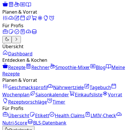
Planen & Vorrat
Für Profis
Übersicht
Dashboard
Entdecken & Kochen
Rezepte
Rechner
Smoothie-Mixer
Blog
Meine
Rezepte
Planen & Vorrat
Geschmacksprofil
Nährwertziele
Tagebuch
Wochenplan
Saisonkalender
Einkaufsliste
Vorrat
Rezeptvorschläge
Timer
Für Profis
Übersicht
Etikett
Health Claims
LMIV-Check
Nutri-Score
BLS-Datenbank