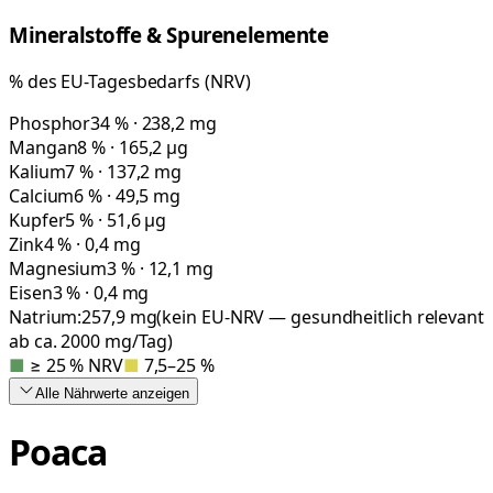
Mineralstoffe & Spurenelemente
% des EU-Tagesbedarfs (NRV)
Phosphor
34 % · 238,2 mg
Mangan
8 % · 165,2 µg
Kalium
7 % · 137,2 mg
Calcium
6 % · 49,5 mg
Kupfer
5 % · 51,6 µg
Zink
4 % · 0,4 mg
Magnesium
3 % · 12,1 mg
Eisen
3 % · 0,4 mg
Natrium:
257,9
mg
(kein EU-NRV — gesundheitlich relevant
ab ca. 2000 mg/Tag)
■
≥ 25 % NRV
■
7,5–25 %
Alle Nährwerte
anzeigen
Poaca