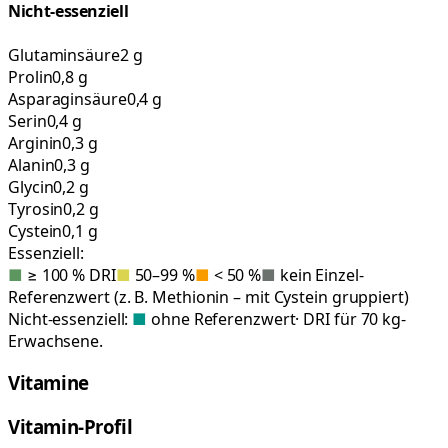
Nicht-essenziell
Glutaminsäure
2 g
Prolin
0,8 g
Asparaginsäure
0,4 g
Serin
0,4 g
Arginin
0,3 g
Alanin
0,3 g
Glycin
0,2 g
Tyrosin
0,2 g
Cystein
0,1 g
Essenziell:
■
≥ 100 % DRI
■
50–99 %
■
< 50 %
■
kein Einzel-
Referenzwert (z. B. Methionin – mit Cystein gruppiert)
Nicht-essenziell:
■
ohne Referenzwert
· DRI für 70 kg-
Erwachsene.
Vitamine
Vitamin-Profil