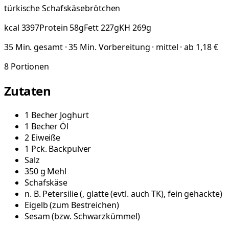
türkische Schafskäsebrötchen
kcal
3397
Protein
58
g
Fett
227
g
KH
269
g
35 Min. gesamt · 35 Min. Vorbereitung · mittel · ab 1,18 €
8
Portionen
Zutaten
1
Becher
Joghurt
1
Becher
Öl
2
Eiweiße
1
Pck.
Backpulver
Salz
350
g
Mehl
Schafskäse
n. B.
Petersilie
(
, glatte (evtl. auch TK), fein gehackte
)
Eigelb
(
zum Bestreichen
)
Sesam
(
bzw. Schwarzkümmel
)