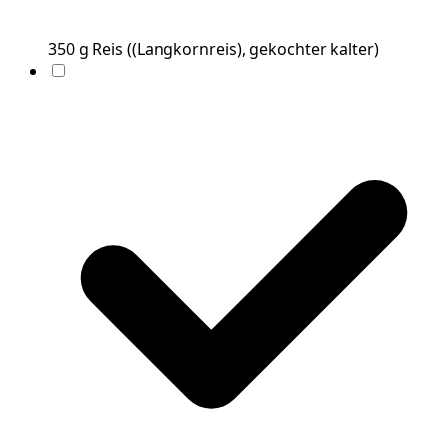
350
g
Reis
(
(Langkornreis), gekochter kalter
)