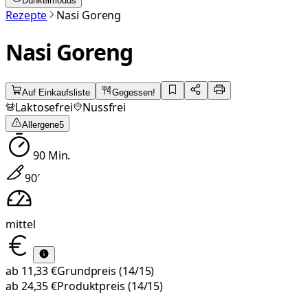
Dunkelmodus
Rezepte
Nasi Goreng
Nasi Goreng
Auf Einkaufsliste
Gegessen!
Laktosefrei
Nussfrei
Allergene
5
90
Min.
90
′
mittel
ab
11,33 €
Grundpreis
(14/15)
ab
24,35 €
Produktpreis
(14/15)