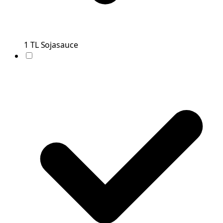
1
TL
Sojasauce