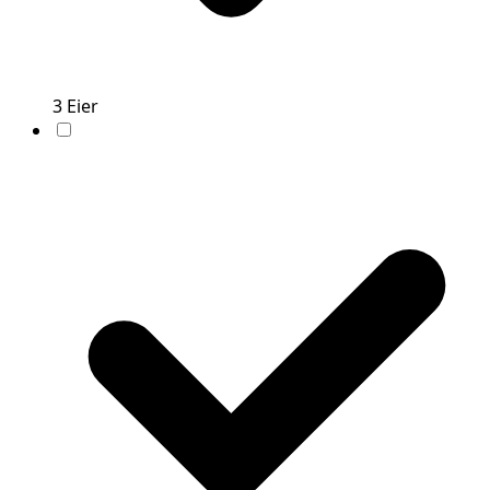
3
Eier