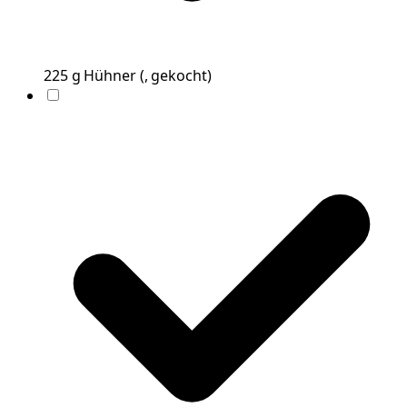
225
g
Hühner
(
, gekocht
)