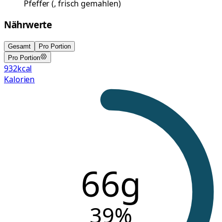
Pfeffer
(
, frisch gemahlen
)
Nährwerte
Gesamt
Pro Portion
Pro Portion
932
kcal
Kalorien
66g
39
%