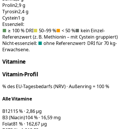
Prolin
2,9 g
Tyrosin
2,4 g
Cystein
1 g
Essenziell:
■
≥ 100 % DRI
■
50–99 %
■
< 50 %
■
kein Einzel-
Referenzwert (z. B. Methionin – mit Cystein gruppiert)
Nicht-essenziell:
■
ohne Referenzwert
· DRI für 70 kg-
Erwachsene.
Vitamine
Vitamin-Profil
% des EU-Tagesbedarfs (NRV) · Außenring = 100 %
Alle Vitamine
B12
115 % · 2,86 µg
B3 (Niacin)
104 % · 16,59 mg
Folat
81 % · 162,67 µg