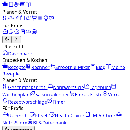
Planen & Vorrat
Für Profis
Übersicht
Dashboard
Entdecken & Kochen
Rezepte
Rechner
Smoothie-Mixer
Blog
Meine
Rezepte
Planen & Vorrat
Geschmacksprofil
Nährwertziele
Tagebuch
Wochenplan
Saisonkalender
Einkaufsliste
Vorrat
Rezeptvorschläge
Timer
Für Profis
Übersicht
Etikett
Health Claims
LMIV-Check
Nutri-Score
BLS-Datenbank