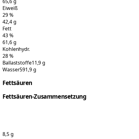
65,6
g
Eiweiß
29
%
42,4
g
Fett
43
%
61,6
g
Kohlenhydr.
28
%
Ballaststoffe
11,9 g
Wasser
591,9 g
Fettsäuren
Fettsäuren-Zusammensetzung
8,5
g