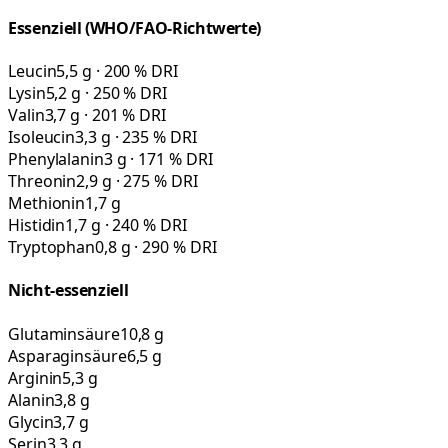
Essenziell (WHO/FAO-Richtwerte)
Leucin
5,5 g · 200 % DRI
Lysin
5,2 g · 250 % DRI
Valin
3,7 g · 201 % DRI
Isoleucin
3,3 g · 235 % DRI
Phenylalanin
3 g · 171 % DRI
Threonin
2,9 g · 275 % DRI
Methionin
1,7 g
Histidin
1,7 g · 240 % DRI
Tryptophan
0,8 g · 290 % DRI
Nicht-essenziell
Glutaminsäure
10,8 g
Asparaginsäure
6,5 g
Arginin
5,3 g
Alanin
3,8 g
Glycin
3,7 g
Serin
3,3 g