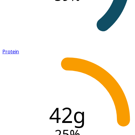
Protein
42g
25
%