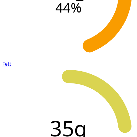
44
%
Fett
35g