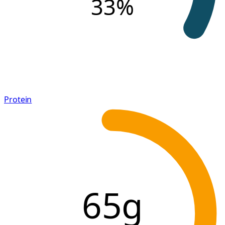
33
%
Protein
65g