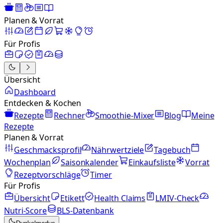
Planen & Vorrat
Für Profis
Übersicht
Dashboard
Entdecken & Kochen
Rezepte
Rechner
Smoothie-Mixer
Blog
Meine
Rezepte
Planen & Vorrat
Geschmacksprofil
Nährwertziele
Tagebuch
Wochenplan
Saisonkalender
Einkaufsliste
Vorrat
Rezeptvorschläge
Timer
Für Profis
Übersicht
Etikett
Health Claims
LMIV-Check
Nutri-Score
BLS-Datenbank