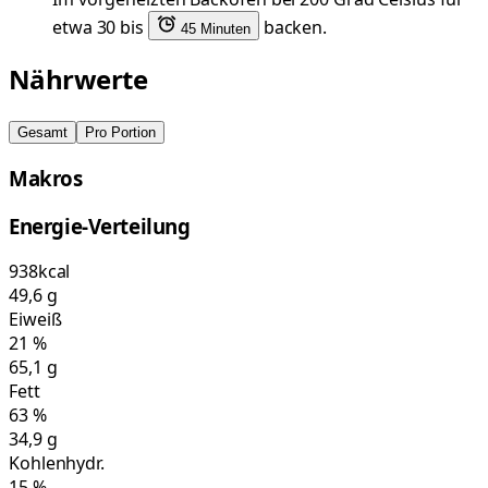
etwa 30 bis
backen.
45 Minuten
Nährwerte
Gesamt
Pro Portion
Makros
Energie-Verteilung
938
kcal
49,6
g
Eiweiß
21
%
65,1
g
Fett
63
%
34,9
g
Kohlenhydr.
15
%