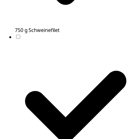
750
g
Schweinefilet