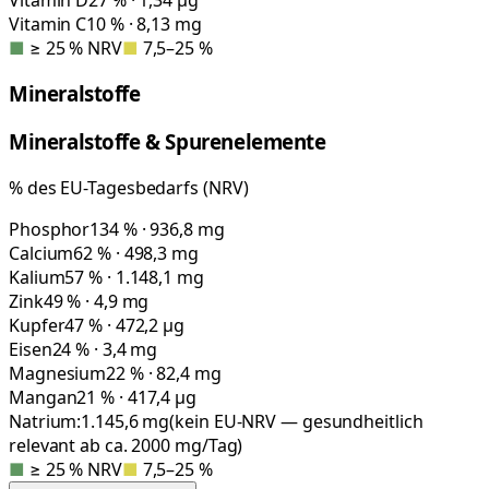
Vitamin C
10 % · 8,13 mg
■
≥ 25 % NRV
■
7,5–25 %
Mineralstoffe
Mineralstoffe & Spurenelemente
% des EU-Tagesbedarfs (NRV)
Phosphor
134 % · 936,8 mg
Calcium
62 % · 498,3 mg
Kalium
57 % · 1.148,1 mg
Zink
49 % · 4,9 mg
Kupfer
47 % · 472,2 µg
Eisen
24 % · 3,4 mg
Magnesium
22 % · 82,4 mg
Mangan
21 % · 417,4 µg
Natrium:
1.145,6
mg
(kein EU-NRV — gesundheitlich
relevant ab ca. 2000 mg/Tag)
■
≥ 25 % NRV
■
7,5–25 %