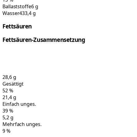
Ballaststoffe
6 g
Wasser
433,4 g
Fettsäuren
Fettsäuren-Zusammensetzung
28,6
g
Gesättigt
52
%
21,4
g
Einfach unges.
39
%
5,2
g
Mehrfach unges.
9
%