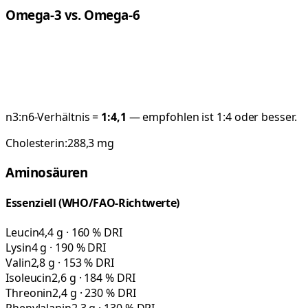
Omega-3 vs. Omega-6
n3:n6-Verhältnis =
1:
4,1
— empfohlen ist 1:4 oder besser.
Cholesterin:
288,3
mg
Aminosäuren
Essenziell (WHO/FAO-Richtwerte)
Leucin
4,4 g · 160 % DRI
Lysin
4 g · 190 % DRI
Valin
2,8 g · 153 % DRI
Isoleucin
2,6 g · 184 % DRI
Threonin
2,4 g · 230 % DRI