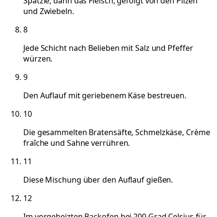
Spätzle, dann das Fleisch, gefolgt von den Pilzen
und Zwiebeln.
8
Jede Schicht nach Belieben mit Salz und Pfeffer
würzen.
9
Den Auflauf mit geriebenem Käse bestreuen.
10
Die gesammelten Bratensäfte, Schmelzkäse, Crème
fraîche und Sahne verrühren.
11
Diese Mischung über den Auflauf gießen.
12
Im vorgeheizten Backofen bei 200 Grad Celsius für