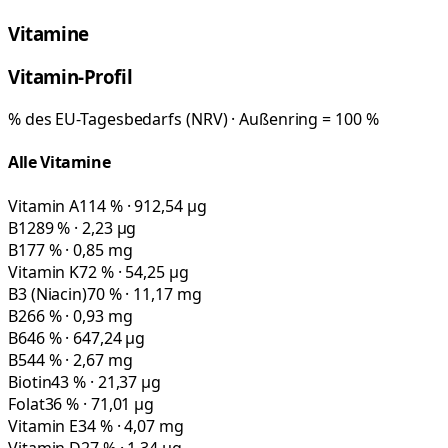
Vitamine
Vitamin-Profil
% des EU-Tagesbedarfs (NRV) · Außenring = 100 %
Alle Vitamine
Vitamin A
114 % · 912,54 µg
B12
89 % · 2,23 µg
B1
77 % · 0,85 mg
Vitamin K
72 % · 54,25 µg
B3 (Niacin)
70 % · 11,17 mg
B2
66 % · 0,93 mg
B6
46 % · 647,24 µg
B5
44 % · 2,67 mg
Biotin
43 % · 21,37 µg
Folat
36 % · 71,01 µg
Vitamin E
34 % · 4,07 mg
Vitamin D
27 % · 1,34 µg