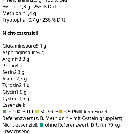
Phenylalanin
2,3 g · 130 % DRI
Histidin
1,8 g · 253 % DRI
Methionin
1,4 g
Tryptophan
0,7 g · 236 % DRI
Nicht-essenziell
Glutaminsäure
9,1 g
Asparaginsäure
4 g
Arginin
3,3 g
Prolin
3 g
Serin
2,3 g
Alanin
2,3 g
Tyrosin
2,1 g
Glycin
1,5 g
Cystein
0,5 g
Essenziell:
■
≥ 100 % DRI
■
50–99 %
■
< 50 %
■
kein Einzel-
Referenzwert (z. B. Methionin – mit Cystein gruppiert)
Nicht-essenziell:
■
ohne Referenzwert
· DRI für 70 kg-
Erwachsene.