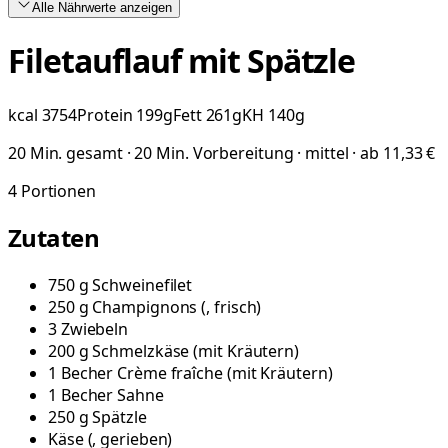
Alle Nährwerte
anzeigen
Filetauflauf mit Spätzle
kcal
3754
Protein
199
g
Fett
261
g
KH
140
g
20 Min. gesamt · 20 Min. Vorbereitung · mittel · ab 11,33 €
4
Portionen
Zutaten
750
g
Schweinefilet
250
g
Champignons
(
, frisch
)
3
Zwiebeln
200
g
Schmelzkäse
(
mit Kräutern
)
1
Becher
Crème fraîche
(
mit Kräutern
)
1
Becher
Sahne
250
g
Spätzle
Käse
(
, gerieben
)