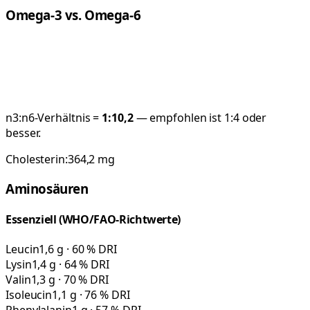
Omega-3 vs. Omega-6
n3:n6-Verhältnis =
1:
10,2
— empfohlen ist 1:4 oder
besser.
Cholesterin:
364,2
mg
Aminosäuren
Essenziell (WHO/FAO-Richtwerte)
Leucin
1,6 g · 60 % DRI
Lysin
1,4 g · 64 % DRI
Valin
1,3 g · 70 % DRI
Isoleucin
1,1 g · 76 % DRI