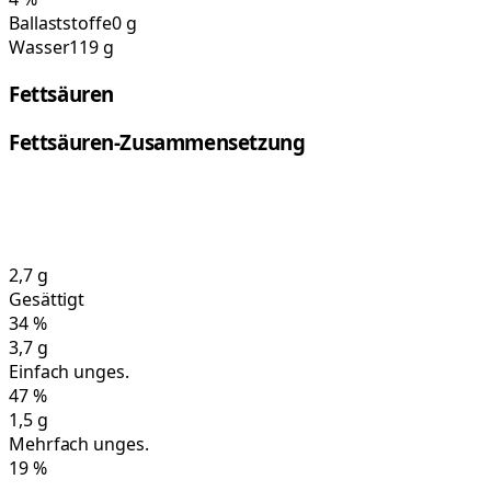
Ballaststoffe
0 g
Wasser
119 g
Fettsäuren
Fettsäuren-Zusammensetzung
2,7
g
Gesättigt
34
%
3,7
g
Einfach unges.
47
%
1,5
g
Mehrfach unges.
19
%