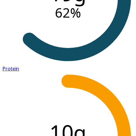
62
%
Protein
10g