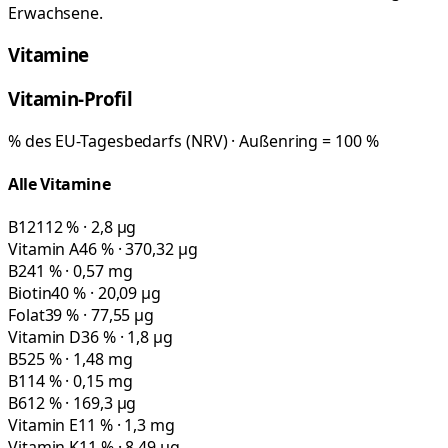
Erwachsene.
Vitamine
Vitamin-Profil
% des EU-Tagesbedarfs (NRV) · Außenring = 100 %
Alle Vitamine
B12
112 % · 2,8 µg
Vitamin A
46 % · 370,32 µg
B2
41 % · 0,57 mg
Biotin
40 % · 20,09 µg
Folat
39 % · 77,55 µg
Vitamin D
36 % · 1,8 µg
B5
25 % · 1,48 mg
B1
14 % · 0,15 mg
B6
12 % · 169,3 µg
Vitamin E
11 % · 1,3 mg
Vitamin K
11 % · 8,49 µg