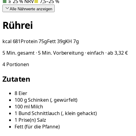
■
≥ 25 % NRV
■
7,5–25 %
Alle Nährwerte
anzeigen
Rührei
kcal
681
Protein
75
g
Fett
39
g
KH
7
g
5 Min. gesamt · 5 Min. Vorbereitung · einfach · ab 3,32 €
4
Portionen
Zutaten
8
Eier
100
g
Schinken
(
, gewürfelt
)
100
ml
Milch
1
Bund
Schnittlauch
(
, klein gehackt
)
1
Prise(n)
Salz
Fett
(
für die Pfanne
)