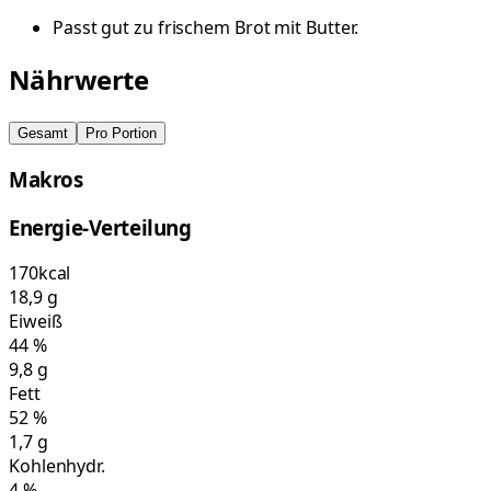
Passt gut zu frischem Brot mit Butter.
Nährwerte
Gesamt
Pro Portion
Makros
Energie-Verteilung
170
kcal
18,9
g
Eiweiß
44
%
9,8
g
Fett
52
%
1,7
g
Kohlenhydr.
4
%