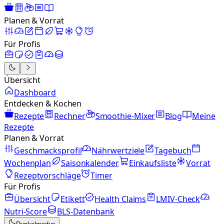
Planen & Vorrat
Für Profis
Übersicht
Dashboard
Entdecken & Kochen
Rezepte
Rechner
Smoothie-Mixer
Blog
Meine
Rezepte
Planen & Vorrat
Geschmacksprofil
Nährwertziele
Tagebuch
Wochenplan
Saisonkalender
Einkaufsliste
Vorrat
Rezeptvorschläge
Timer
Für Profis
Übersicht
Etikett
Health Claims
LMIV-Check
Nutri-Score
BLS-Datenbank