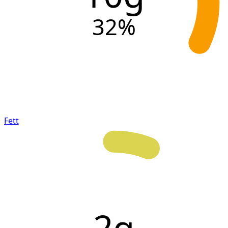
32
%
Fett
2g