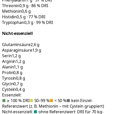
Phenylalanin
1 g · 57 % DRI
Threonin
0,9 g · 86 % DRI
Methionin
0,6 g
Histidin
0,5 g · 77 % DRI
Tryptophan
0,3 g · 99 % DRI
Nicht-essenziell
Glutaminsäure
2,6 g
Asparaginsäure
1,9 g
Serin
1,2 g
Arginin
1,2 g
Alanin
1,1 g
Prolin
0,8 g
Tyrosin
0,8 g
Glycin
0,7 g
Cystein
0,4 g
Essenziell:
■
≥ 100 % DRI
■
50–99 %
■
< 50 %
■
kein Einzel-
Referenzwert (z. B. Methionin – mit Cystein gruppiert)
Nicht-essenziell:
■
ohne Referenzwert
· DRI für 70 kg-