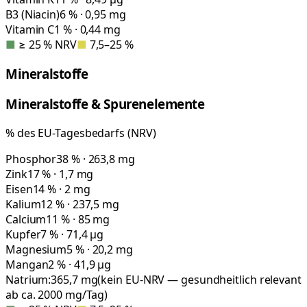
B3 (Niacin)
6 % · 0,95 mg
Vitamin C
1 % · 0,44 mg
■
≥ 25 % NRV
■
7,5–25 %
Mineralstoffe
Mineralstoffe & Spurenelemente
% des EU-Tagesbedarfs (NRV)
Phosphor
38 % · 263,8 mg
Zink
17 % · 1,7 mg
Eisen
14 % · 2 mg
Kalium
12 % · 237,5 mg
Calcium
11 % · 85 mg
Kupfer
7 % · 71,4 µg
Magnesium
5 % · 20,2 mg
Mangan
2 % · 41,9 µg
Natrium:
365,7
mg
(kein EU-NRV — gesundheitlich relevant
ab ca. 2000 mg/Tag)