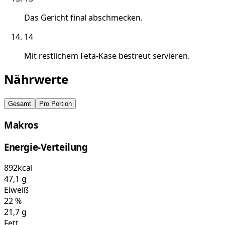
Das Gericht final abschmecken.
14
Mit restlichem Feta-Käse bestreut servieren.
Nährwerte
Gesamt
Pro Portion
Makros
Energie-Verteilung
892
kcal
47,1
g
Eiweiß
22
%
21,7
g
Fett