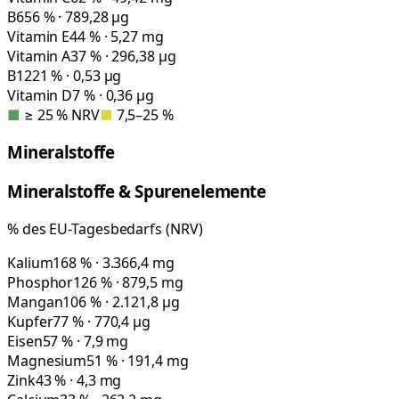
B6
56 % · 789,28 µg
Vitamin E
44 % · 5,27 mg
Vitamin A
37 % · 296,38 µg
B12
21 % · 0,53 µg
Vitamin D
7 % · 0,36 µg
■
≥ 25 % NRV
■
7,5–25 %
Mineralstoffe
Mineralstoffe & Spurenelemente
% des EU-Tagesbedarfs (NRV)
Kalium
168 % · 3.366,4 mg
Phosphor
126 % · 879,5 mg
Mangan
106 % · 2.121,8 µg
Kupfer
77 % · 770,4 µg
Eisen
57 % · 7,9 mg
Magnesium
51 % · 191,4 mg
Zink
43 % · 4,3 mg