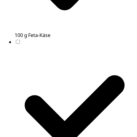
100
g
Feta-Käse