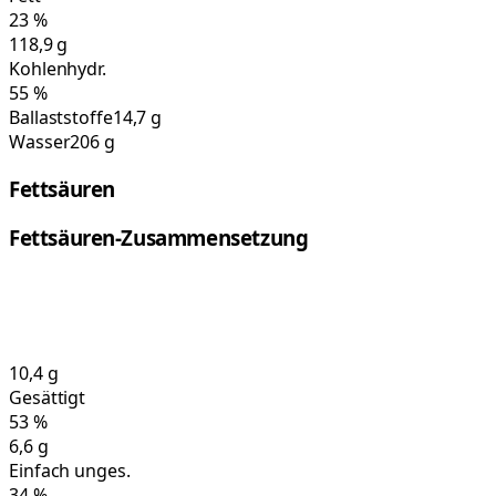
23
%
118,9
g
Kohlenhydr.
55
%
Ballaststoffe
14,7 g
Wasser
206 g
Fettsäuren
Fettsäuren-Zusammensetzung
10,4
g
Gesättigt
53
%
6,6
g
Einfach unges.
34
%