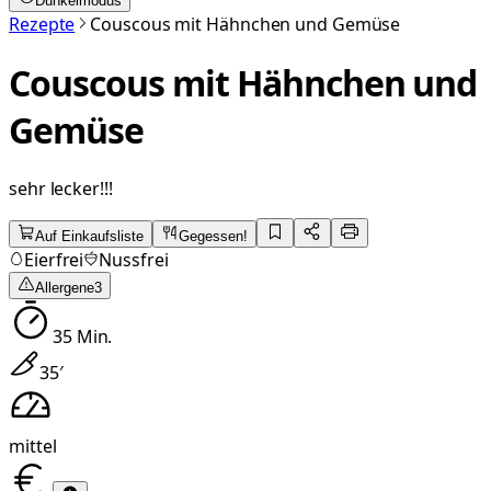
Dunkelmodus
Rezepte
Couscous mit Hähnchen und Gemüse
Couscous mit Hähnchen und
Gemüse
sehr lecker!!!
Auf Einkaufsliste
Gegessen!
Eierfrei
Nussfrei
Allergene
3
35
Min.
35
′
mittel