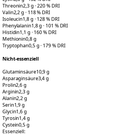
Threonin
2,3 g · 220 % DRI
Valin
2,2 g · 118 % DRI
Isoleucin
1,8 g · 128 % DRI
Phenylalanin
1,8 g · 101 % DRI
Histidin
1,1 g · 160 % DRI
Methionin
0,8 g
Tryptophan
0,5 g · 179 % DRI
Nicht-essenziell
Glutaminsäure
10,9 g
Asparaginsäure
3,4 g
Prolin
2,6 g
Arginin
2,3 g
Alanin
2,2 g
Serin
1,9 g
Glycin
1,6 g
Tyrosin
1,4 g
Cystein
0,5 g
Essenziell: