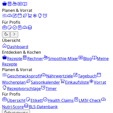
Planen & Vorrat
Für Profis
Übersicht
Dashboard
Entdecken & Kochen
Rezepte
Rechner
Smoothie-Mixer
Blog
Meine
Rezepte
Planen & Vorrat
Geschmacksprofil
Nährwertziele
Tagebuch
Wochenplan
Saisonkalender
Einkaufsliste
Vorrat
Rezeptvorschläge
Timer
Für Profis
Übersicht
Etikett
Health Claims
LMIV-Check
Nutri-Score
BLS-Datenbank