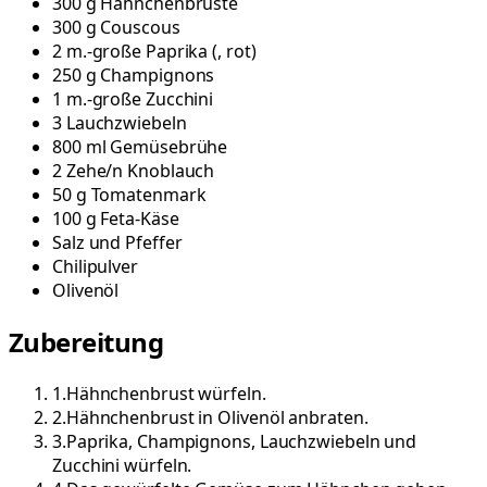
300
g
Hähnchenbrüste
300
g
Couscous
2
m.-große
Paprika
(
, rot
)
250
g
Champignons
1
m.-große
Zucchini
3
Lauchzwiebeln
800
ml
Gemüsebrühe
2
Zehe/n
Knoblauch
50
g
Tomatenmark
100
g
Feta-Käse
Salz und Pfeffer
Chilipulver
Olivenöl
Zubereitung
1
.
Hähnchenbrust würfeln.
2
.
Hähnchenbrust in Olivenöl anbraten.
3
.
Paprika, Champignons, Lauchzwiebeln und
Zucchini würfeln.