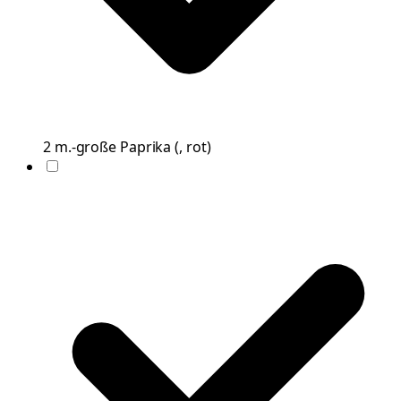
2
m.-große
Paprika
(
, rot
)