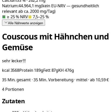
Calcium
33 % · 262,2 mg
Natrium:
44.964,1
mg
(kein EU-NRV — gesundheitlich
relevant ab ca. 2000 mg/Tag)
■
≥ 25 % NRV
■
7,5–25 %
Alle Nährwerte
anzeigen
Couscous mit Hähnchen und
Gemüse
sehr lecker!!!
kcal
3568
Protein
189
g
Fett
87
g
KH
476
g
35 Min. gesamt · 35 Min. Vorbereitung · mittel · ab 10,59 €
4
Portionen
Zutaten