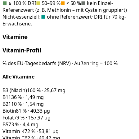
■
≥ 100 % DRI
■
50–99 %
■
< 50 %
■
kein Einzel-
Referenzwert (z. B. Methionin – mit Cystein gruppiert)
Nicht-essenziell:
■
ohne Referenzwert
· DRI für 70 kg-
Erwachsene.
Vitamine
Vitamin-Profil
% des EU-Tagesbedarfs (NRV) · Außenring = 100 %
Alle Vitamine
B3 (Niacin)
160 % · 25,67 mg
B1
136 % · 1,49 mg
B2
110 % · 1,54 mg
Biotin
81 % · 40,33 µg
Folat
79 % · 157,97 µg
B5
73 % · 4,4 mg
Vitamin K
72 % · 53,81 µg
Vitamin C
62 % · 49,42 mg