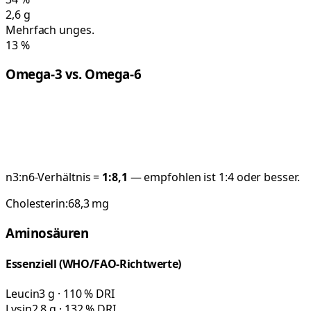
2,6
g
Mehrfach unges.
13
%
Omega-3 vs. Omega-6
n3:n6-Verhältnis =
1:
8,1
— empfohlen ist 1:4 oder besser.
Cholesterin:
68,3
mg
Aminosäuren
Essenziell (WHO/FAO-Richtwerte)
Leucin
3 g · 110 % DRI
Lysin
2,8 g · 132 % DRI