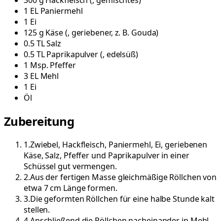
300
g
Hackfleisch
(
, gemischtes
)
1
EL
Paniermehl
1
Ei
125
g
Käse
(
, geriebener, z. B. Gouda
)
0.5
TL
Salz
0.5
TL
Paprikapulver
(
, edelsüß
)
1
Msp.
Pfeffer
3
EL
Mehl
1
Ei
Öl
Zubereitung
1
.
Zwiebel, Hackfleisch, Paniermehl, Ei, geriebenen
Käse, Salz, Pfeffer und Paprikapulver in einer
Schüssel gut vermengen.
2
.
Aus der fertigen Masse gleichmäßige Röllchen von
etwa 7 cm Länge formen.
3
.
Die geformten Röllchen für eine halbe Stunde kalt
stellen.
4
.
Anschließend die Röllchen nacheinander in Mehl,