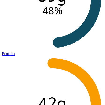
48
%
Protein
42g