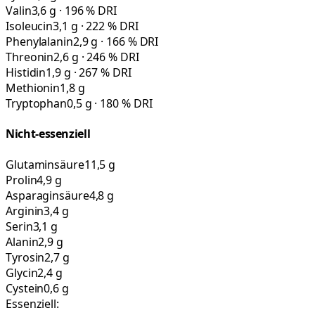
Valin
3,6 g · 196 % DRI
Isoleucin
3,1 g · 222 % DRI
Phenylalanin
2,9 g · 166 % DRI
Threonin
2,6 g · 246 % DRI
Histidin
1,9 g · 267 % DRI
Methionin
1,8 g
Tryptophan
0,5 g · 180 % DRI
Nicht-essenziell
Glutaminsäure
11,5 g
Prolin
4,9 g
Asparaginsäure
4,8 g
Arginin
3,4 g
Serin
3,1 g
Alanin
2,9 g
Tyrosin
2,7 g
Glycin
2,4 g
Cystein
0,6 g
Essenziell: