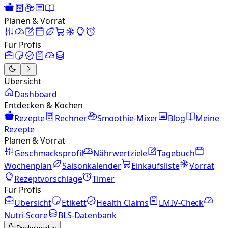
Planen & Vorrat
Für Profis
Übersicht
Dashboard
Entdecken & Kochen
Rezepte
Rechner
Smoothie-Mixer
Blog
Meine
Rezepte
Planen & Vorrat
Geschmacksprofil
Nährwertziele
Tagebuch
Wochenplan
Saisonkalender
Einkaufsliste
Vorrat
Rezeptvorschläge
Timer
Für Profis
Übersicht
Etikett
Health Claims
LMIV-Check
Nutri-Score
BLS-Datenbank