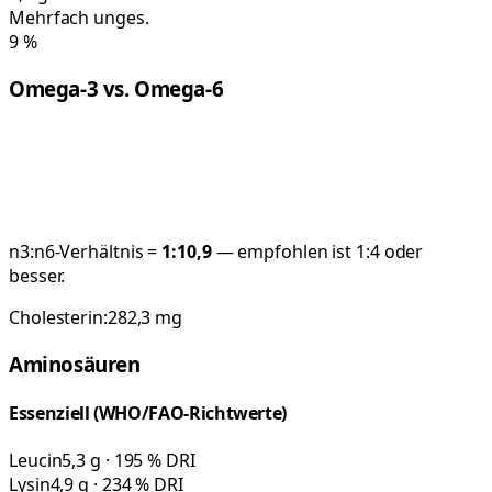
Mehrfach unges.
9
%
Omega-3 vs. Omega-6
n3:n6-Verhältnis =
1:
10,9
— empfohlen ist 1:4 oder
besser.
Cholesterin:
282,3
mg
Aminosäuren
Essenziell (WHO/FAO-Richtwerte)
Leucin
5,3 g · 195 % DRI
Lysin
4,9 g · 234 % DRI