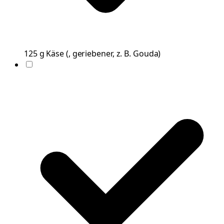
125
g
Käse
(
, geriebener, z. B. Gouda
)