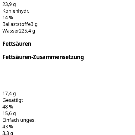
23,9
g
Kohlenhydr.
14
%
Ballaststoffe
3 g
Wasser
225,4 g
Fettsäuren
Fettsäuren-Zusammensetzung
17,4
g
Gesättigt
48
%
15,6
g
Einfach unges.
43
%
3,3
g