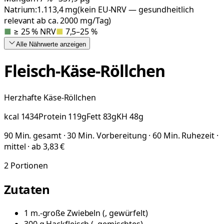
Natrium:
1.113,4
mg
(kein EU-NRV — gesundheitlich
relevant ab ca. 2000 mg/Tag)
■
≥ 25 % NRV
■
7,5–25 %
Alle Nährwerte
anzeigen
Fleisch-Käse-Röllchen
Herzhafte Käse-Röllchen
kcal
1434
Protein
119
g
Fett
83
g
KH
48
g
90 Min. gesamt · 30 Min. Vorbereitung · 60 Min. Ruhezeit ·
mittel · ab 3,83 €
2
Portionen
Zutaten
1
m.-große
Zwiebeln
(
, gewürfelt
)