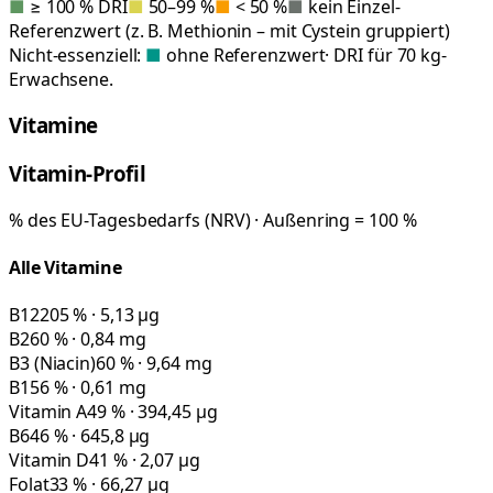
■
≥ 100 % DRI
■
50–99 %
■
< 50 %
■
kein Einzel-
Referenzwert (z. B. Methionin – mit Cystein gruppiert)
Nicht-essenziell:
■
ohne Referenzwert
· DRI für 70 kg-
Erwachsene.
Vitamine
Vitamin-Profil
% des EU-Tagesbedarfs (NRV) · Außenring = 100 %
Alle Vitamine
B12
205 % · 5,13 µg
B2
60 % · 0,84 mg
B3 (Niacin)
60 % · 9,64 mg
B1
56 % · 0,61 mg
Vitamin A
49 % · 394,45 µg
B6
46 % · 645,8 µg
Vitamin D
41 % · 2,07 µg
Folat
33 % · 66,27 µg