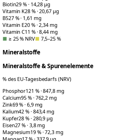
Biotin
29 % · 14,28 µg
Vitamin K
28 % · 20,67 µg
B5
27 % · 1,61 mg
Vitamin E
20 % · 2,34 mg
Vitamin C
11 % · 8,44 mg
■
≥ 25 % NRV
■
7,5–25 %
Mineralstoffe
Mineralstoffe & Spurenelemente
% des EU-Tagesbedarfs (NRV)
Phosphor
121 % · 847,8 mg
Calcium
95 % · 762,2 mg
Zink
69 % · 6,9 mg
Kalium
42 % · 843,4 mg
Kupfer
28 % · 280,9 µg
Eisen
27 % · 3,8 mg
Magnesium
19 % · 72,3 mg
Mangan
17 % · 337,9 µg