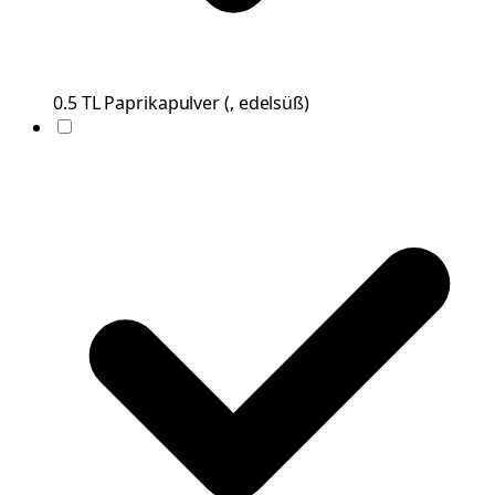
0.5
TL
Paprikapulver
(
, edelsüß
)