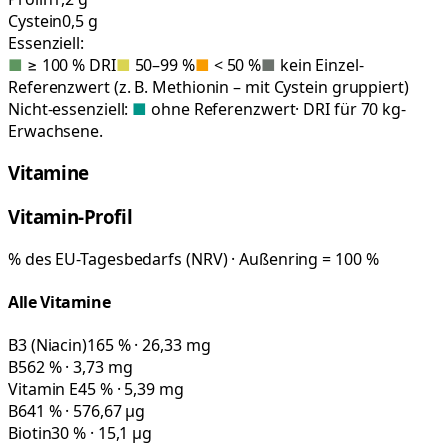
Cystein
0,5 g
Essenziell:
■
≥ 100 % DRI
■
50–99 %
■
< 50 %
■
kein Einzel-
Referenzwert (z. B. Methionin – mit Cystein gruppiert)
Nicht-essenziell:
■
ohne Referenzwert
· DRI für 70 kg-
Erwachsene.
Vitamine
Vitamin-Profil
% des EU-Tagesbedarfs (NRV) · Außenring = 100 %
Alle Vitamine
B3 (Niacin)
165 % · 26,33 mg
B5
62 % · 3,73 mg
Vitamin E
45 % · 5,39 mg
B6
41 % · 576,67 µg
Biotin
30 % · 15,1 µg