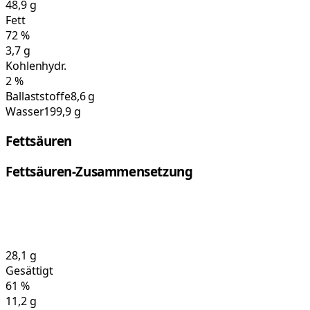
48,9
g
Fett
72
%
3,7
g
Kohlenhydr.
2
%
Ballaststoffe
8,6 g
Wasser
199,9 g
Fettsäuren
Fettsäuren-Zusammensetzung
28,1
g
Gesättigt
61
%
11,2
g