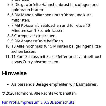
5
.
Die gewürfelte Hähnchenbrust hinzufügen und
goldbraun braten.
6
.
Die Mandelblättchen unterrühren und kurz
mitbraten.
7
.
Mit Kokosmilch ablöschen und für etwa 10
Minuten sanft köcheln lassen.
8
.
Currypulver einstreuen.
9
.
Die Ananasstücke beifügen.
10
.
Alles nochmals für 5 Minuten bei geringer Hitze
ziehen lassen.
11
.
Zum Schluss mit Salz, Pfeffer und eventuell noch
etwas Curry abschmecken.
Hinweise
Als passende Beilage empfehlen wir Basmatireis.
©
2026
Homnom. Alle Rechte vorbehalten.
Für Profis
Impressum & AGB
Datenschutz