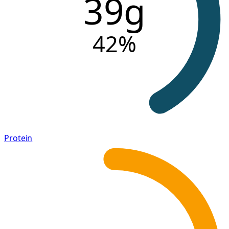
39g
42
%
Protein