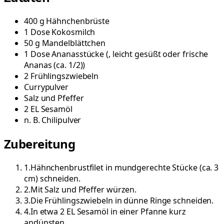
400
g
Hähnchenbrüste
1
Dose
Kokosmilch
50
g
Mandelblättchen
1
Dose
Ananasstücke
(
, leicht gesüßt oder frische
Ananas (ca. 1/2)
)
2
Frühlingszwiebeln
Currypulver
Salz und Pfeffer
2
EL
Sesamöl
n. B.
Chilipulver
Zubereitung
1
.
Hähnchenbrustfilet in mundgerechte Stücke (ca. 3
cm) schneiden.
2
.
Mit Salz und Pfeffer würzen.
3
.
Die Frühlingszwiebeln in dünne Ringe schneiden.
4
.
In etwa 2 EL Sesamöl in einer Pfanne kurz
andünsten.