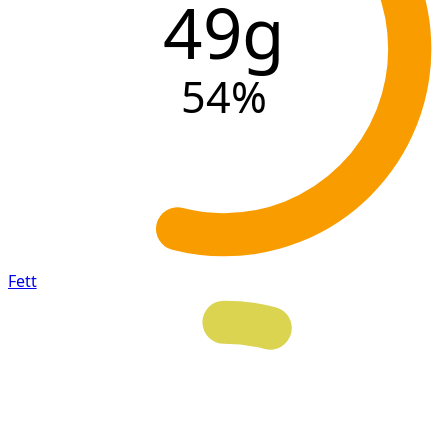
49g
54
%
Fett