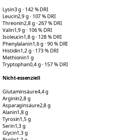
Lysin
3 g · 142 % DRI
Leucin
2,9 g · 107 % DRI
Threonin
2,8 g · 267 % DRI
Valin
1,9 g · 106 % DRI
Isoleucin
1,8 g · 128 % DRI
Phenylalanin
1,6 g · 90 % DRI
Histidin
1,2 g · 173 % DRI
Methionin
1 g
Tryptophan
0,4 g · 157 % DRI
Nicht-essenziell
Glutaminsäure
4,4 g
Arginin
2,8 g
Asparaginsäure
2,8 g
Alanin
1,8 g
Tyrosin
1,5 g
Serin
1,3 g
Glycin
1,3 g
Prolin
1,2 g