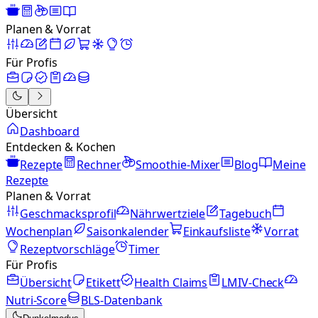
Planen & Vorrat
Für Profis
Übersicht
Dashboard
Entdecken & Kochen
Rezepte
Rechner
Smoothie-Mixer
Blog
Meine
Rezepte
Planen & Vorrat
Geschmacksprofil
Nährwertziele
Tagebuch
Wochenplan
Saisonkalender
Einkaufsliste
Vorrat
Rezeptvorschläge
Timer
Für Profis
Übersicht
Etikett
Health Claims
LMIV-Check
Nutri-Score
BLS-Datenbank