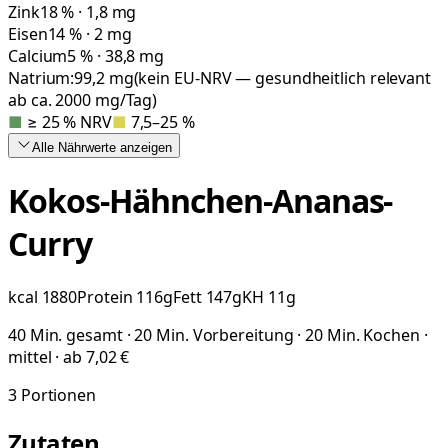
Zink
18 % · 1,8 mg
Eisen
14 % · 2 mg
Calcium
5 % · 38,8 mg
Natrium:
99,2
mg
(kein EU-NRV — gesundheitlich relevant
ab ca. 2000 mg/Tag)
■
≥ 25 % NRV
■
7,5–25 %
Alle Nährwerte
anzeigen
Kokos-Hähnchen-Ananas-
Curry
kcal
1880
Protein
116
g
Fett
147
g
KH
11
g
40 Min. gesamt · 20 Min. Vorbereitung · 20 Min. Kochen ·
mittel · ab 7,02 €
3
Portionen
Zutaten