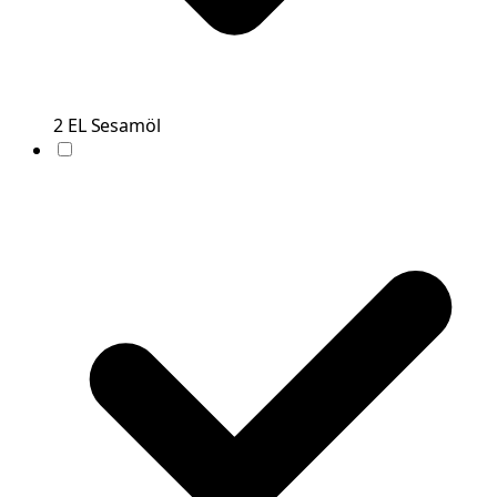
2
EL
Sesamöl