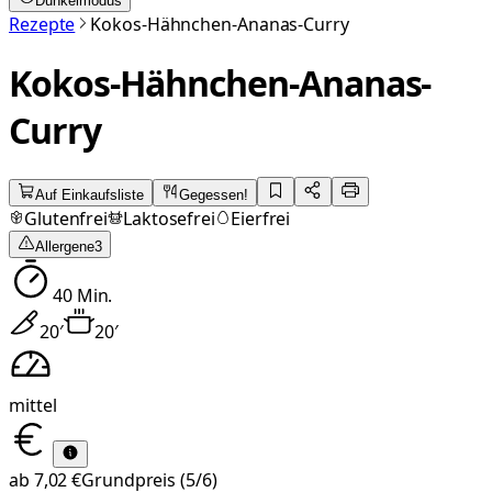
Dunkelmodus
Rezepte
Kokos-Hähnchen-Ananas-Curry
Kokos-Hähnchen-Ananas-
Curry
Auf Einkaufsliste
Gegessen!
Glutenfrei
Laktosefrei
Eierfrei
Allergene
3
40
Min.
20
′
20
′
mittel
ab
7,02 €
Grundpreis
(5/6)