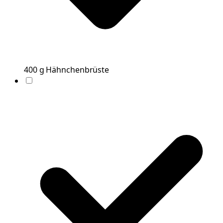
400
g
Hähnchenbrüste