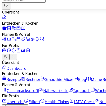
Übersicht
Entdecken & Kochen
Planen & Vorrat
Für Profis
Übersicht
Dashboard
Entdecken & Kochen
Rezepte
Rechner
Smoothie-Mixer
Blog
Meine R
Planen & Vorrat
Geschmacksprofil
Nährwertziele
Tagebuch
Woch
Für Profis
Übersicht
Etikett
Health Claims
LMIV-Check
Nut