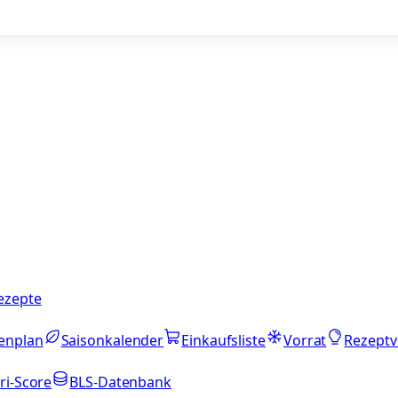
ezepte
enplan
Saisonkalender
Einkaufsliste
Vorrat
Rezeptv
ri-Score
BLS-Datenbank