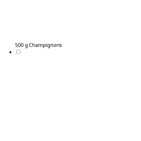
500
g
Champignons