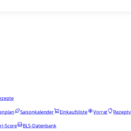
ezepte
enplan
Saisonkalender
Einkaufsliste
Vorrat
Rezeptv
ri-Score
BLS-Datenbank