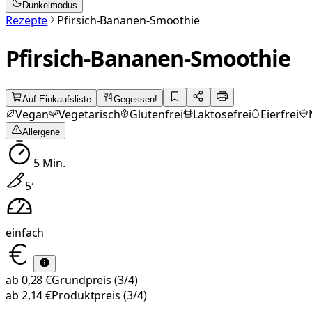
Dunkelmodus
Rezepte
Pfirsich-Bananen-Smoothie
Pfirsich-Bananen-Smoothie
Auf Einkaufsliste
Gegessen!
Vegan
Vegetarisch
Glutenfrei
Laktosefrei
Eierfrei
Allergene
5
Min.
5
′
einfach
ab
0,28 €
Grundpreis
(3/4)
ab
2,14 €
Produktpreis
(3/4)