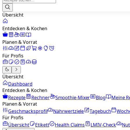
Übersicht
Entdecken & Kochen
Planen & Vorrat
Für Profis
Übersicht
Dashboard
Entdecken & Kochen
Rezepte
Rechner
Smoothie-Mixer
Blog
Meine R
Planen & Vorrat
Geschmacksprofil
Nährwertziele
Tagebuch
Woch
Für Profis
Übersicht
Etikett
Health Claims
LMIV-Check
Nut