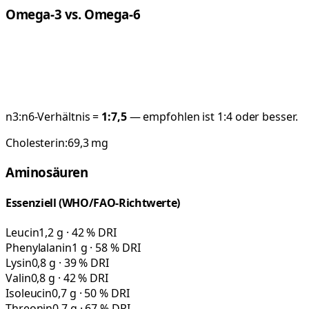
Omega-3 vs. Omega-6
n3:n6-Verhältnis =
1:
7,5
— empfohlen ist 1:4 oder besser.
Cholesterin:
69,3
mg
Aminosäuren
Essenziell (WHO/FAO-Richtwerte)
Leucin
1,2 g · 42 % DRI
Phenylalanin
1 g · 58 % DRI
Lysin
0,8 g · 39 % DRI
Valin
0,8 g · 42 % DRI
Isoleucin
0,7 g · 50 % DRI
Threonin
0,7 g · 67 % DRI