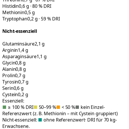
Histidin
0,6 g · 80 % DRI
Methionin
0,5 g
Tryptophan
0,2 g · 59 % DRI
Nicht-essenziell
Glutaminsäure
2,1 g
Arginin
1,4 g
Asparaginsäure
1,1 g
Glycin
0,8 g
Alanin
0,8 g
Prolin
0,7 g
Tyrosin
0,7 g
Serin
0,6 g
Cystein
0,2 g
Essenziell:
■
≥ 100 % DRI
■
50–99 %
■
< 50 %
■
kein Einzel-
Referenzwert (z. B. Methionin – mit Cystein gruppiert)
Nicht-essenziell:
■
ohne Referenzwert
· DRI für 70 kg-
Erwachsene.