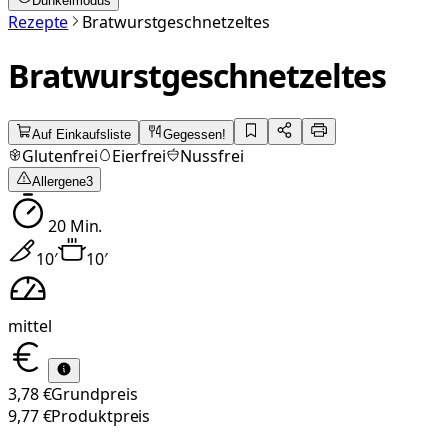
Dunkelmodus
Rezepte
Bratwurstgeschnetzeltes
Bratwurstgeschnetzeltes
Auf Einkaufsliste
Gegessen!
Glutenfrei
Eierfrei
Nussfrei
Allergene
3
20
Min.
10
′
10
′
mittel
3,78 €
Grundpreis
9,77 €
Produktpreis