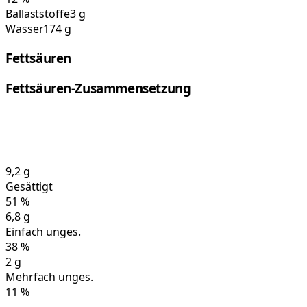
Ballaststoffe
3 g
Wasser
174 g
Fettsäuren
Fettsäuren-Zusammensetzung
9,2
g
Gesättigt
51
%
6,8
g
Einfach unges.
38
%
2
g
Mehrfach unges.
11
%