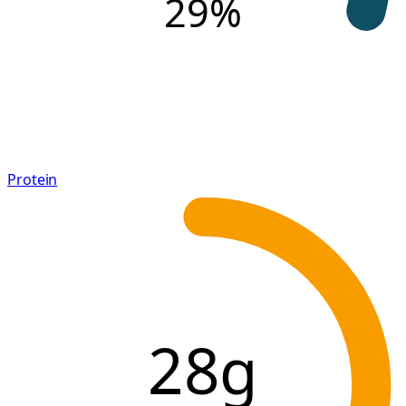
29
%
Protein
28g