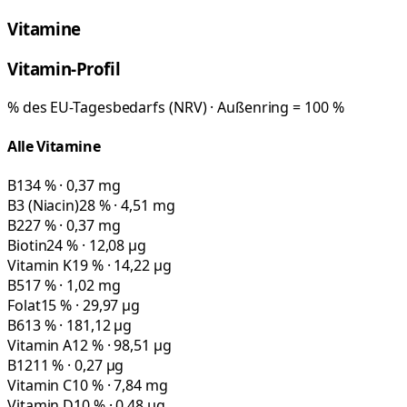
Vitamine
Vitamin-Profil
% des EU-Tagesbedarfs (NRV) · Außenring = 100 %
Alle Vitamine
B1
34 % · 0,37 mg
B3 (Niacin)
28 % · 4,51 mg
B2
27 % · 0,37 mg
Biotin
24 % · 12,08 µg
Vitamin K
19 % · 14,22 µg
B5
17 % · 1,02 mg
Folat
15 % · 29,97 µg
B6
13 % · 181,12 µg
Vitamin A
12 % · 98,51 µg
B12
11 % · 0,27 µg
Vitamin C
10 % · 7,84 mg
Vitamin D
10 % · 0,48 µg