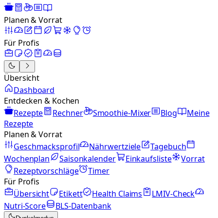
Planen & Vorrat
Für Profis
Übersicht
Dashboard
Entdecken & Kochen
Rezepte
Rechner
Smoothie-Mixer
Blog
Meine
Rezepte
Planen & Vorrat
Geschmacksprofil
Nährwertziele
Tagebuch
Wochenplan
Saisonkalender
Einkaufsliste
Vorrat
Rezeptvorschläge
Timer
Für Profis
Übersicht
Etikett
Health Claims
LMIV-Check
Nutri-Score
BLS-Datenbank