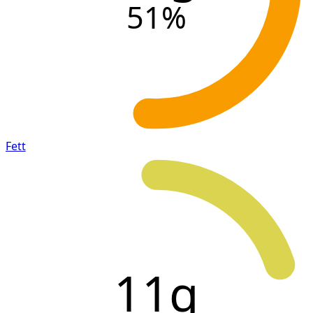
51
%
Fett
11g