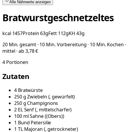
Alle Nährwerte
anzeigen
Bratwurstgeschnetzeltes
kcal
1457
Protein
63
g
Fett
112
g
KH
43
g
20 Min. gesamt · 10 Min. Vorbereitung · 10 Min. Kochen ·
mittel · ab 3,78 €
4
Portionen
Zutaten
4
Bratwürste
250
g
Zwiebeln
(
, gewürfelt
)
250
g
Champignons
2
EL
Senf
(
, mittelscharfer
)
100
ml
Sahne
(
(Obers)
)
1
Bund
Petersilie
1
TL
Majoran
(
, getrockneter
)