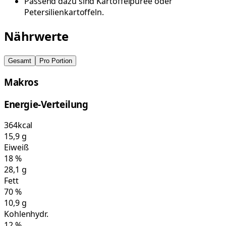
Passend dazu sind Kartoffelpüree oder
Petersilienkartoffeln.
Nährwerte
Gesamt
Pro Portion
Makros
Energie-Verteilung
364
kcal
15,9
g
Eiweiß
18
%
28,1
g
Fett
70
%
10,9
g
Kohlenhydr.
12
%