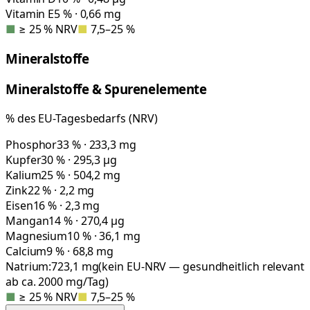
Vitamin E
5 % · 0,66 mg
■
≥ 25 % NRV
■
7,5–25 %
Mineralstoffe
Mineralstoffe & Spurenelemente
% des EU-Tagesbedarfs (NRV)
Phosphor
33 % · 233,3 mg
Kupfer
30 % · 295,3 µg
Kalium
25 % · 504,2 mg
Zink
22 % · 2,2 mg
Eisen
16 % · 2,3 mg
Mangan
14 % · 270,4 µg
Magnesium
10 % · 36,1 mg
Calcium
9 % · 68,8 mg
Natrium:
723,1
mg
(kein EU-NRV — gesundheitlich relevant
ab ca. 2000 mg/Tag)
■
≥ 25 % NRV
■
7,5–25 %