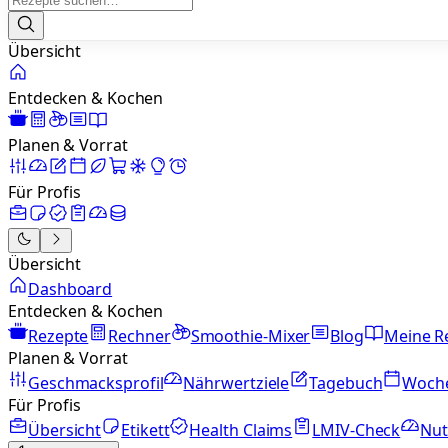
Übersicht
Entdecken & Kochen
Planen & Vorrat
Für Profis
Übersicht
Dashboard
Entdecken & Kochen
Rezepte
Rechner
Smoothie-Mixer
Blog
Meine R
Planen & Vorrat
Geschmacksprofil
Nährwertziele
Tagebuch
Woch
Für Profis
Übersicht
Etikett
Health Claims
LMIV-Check
Nut