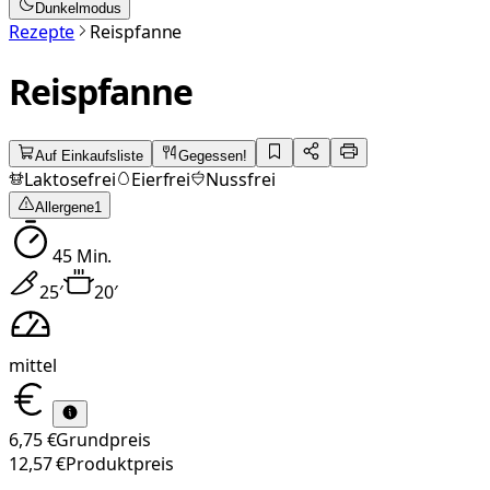
Dunkelmodus
Rezepte
Reispfanne
Reispfanne
Auf Einkaufsliste
Gegessen!
Laktosefrei
Eierfrei
Nussfrei
Allergene
1
45
Min.
25
′
20
′
mittel
6,75 €
Grundpreis
12,57 €
Produktpreis