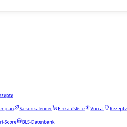
ezepte
enplan
Saisonkalender
Einkaufsliste
Vorrat
Rezeptv
ri-Score
BLS-Datenbank