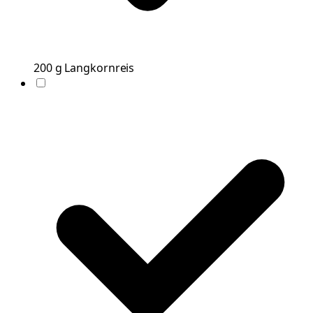
200
g
Langkornreis