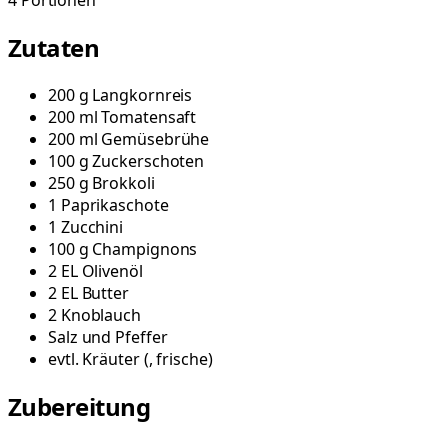
4
Portionen
Zutaten
200
g
Langkornreis
200
ml
Tomatensaft
200
ml
Gemüsebrühe
100
g
Zuckerschoten
250
g
Brokkoli
1
Paprikaschote
1
Zucchini
100
g
Champignons
2
EL
Olivenöl
2
EL
Butter
2
Knoblauch
Salz und Pfeffer
evtl.
Kräuter
(
, frische
)
Zubereitung