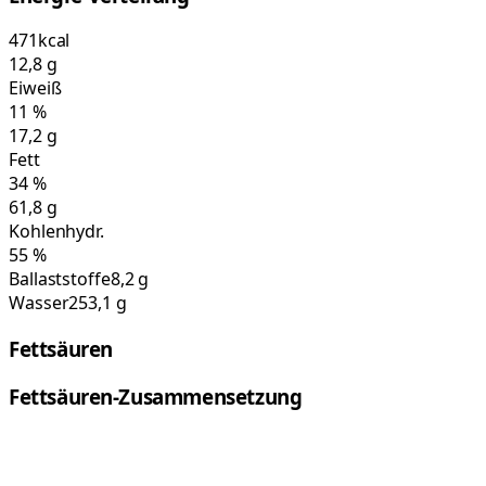
471
kcal
12,8
g
Eiweiß
11
%
17,2
g
Fett
34
%
61,8
g
Kohlenhydr.
55
%
Ballaststoffe
8,2 g
Wasser
253,1 g
Fettsäuren
Fettsäuren-Zusammensetzung