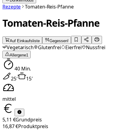
Dunkelmodus
Rezepte
Tomaten-Reis-Pfanne
Tomaten-Reis-Pfanne
Auf Einkaufsliste
Gegessen!
Vegetarisch
Glutenfrei
Eierfrei
Nussfrei
Allergene
1
40
Min.
25
′
15
′
mittel
5,11 €
Grundpreis
16,87 €
Produktpreis