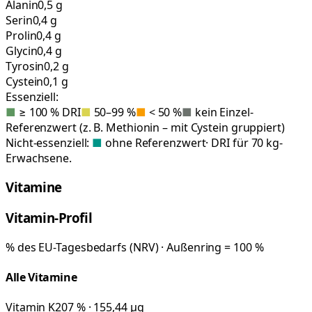
Alanin
0,5 g
Serin
0,4 g
Prolin
0,4 g
Glycin
0,4 g
Tyrosin
0,2 g
Cystein
0,1 g
Essenziell:
■
≥ 100 % DRI
■
50–99 %
■
< 50 %
■
kein Einzel-
Referenzwert (z. B. Methionin – mit Cystein gruppiert)
Nicht-essenziell:
■
ohne Referenzwert
· DRI für 70 kg-
Erwachsene.
Vitamine
Vitamin-Profil
% des EU-Tagesbedarfs (NRV) · Außenring = 100 %
Alle Vitamine
Vitamin K
207 % · 155,44 µg