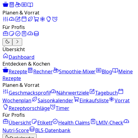
Planen & Vorrat
Für Profis
Übersicht
Dashboard
Entdecken & Kochen
Rezepte
Rechner
Smoothie-Mixer
Blog
Meine
Rezepte
Planen & Vorrat
Geschmacksprofil
Nährwertziele
Tagebuch
Wochenplan
Saisonkalender
Einkaufsliste
Vorrat
Rezeptvorschläge
Timer
Für Profis
Übersicht
Etikett
Health Claims
LMIV-Check
Nutri-Score
BLS-Datenbank