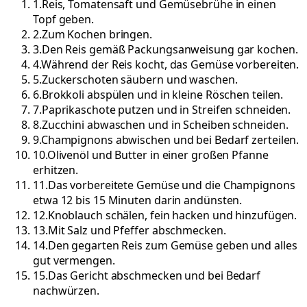
1
.
Reis, Tomatensaft und Gemüsebrühe in einen
Topf geben.
2
.
Zum Kochen bringen.
3
.
Den Reis gemäß Packungsanweisung gar kochen.
4
.
Während der Reis kocht, das Gemüse vorbereiten.
5
.
Zuckerschoten säubern und waschen.
6
.
Brokkoli abspülen und in kleine Röschen teilen.
7
.
Paprikaschote putzen und in Streifen schneiden.
8
.
Zucchini abwaschen und in Scheiben schneiden.
9
.
Champignons abwischen und bei Bedarf zerteilen.
10
.
Olivenöl und Butter in einer großen Pfanne
erhitzen.
11
.
Das vorbereitete Gemüse und die Champignons
etwa 12 bis 15 Minuten darin andünsten.
12
.
Knoblauch schälen, fein hacken und hinzufügen.
13
.
Mit Salz und Pfeffer abschmecken.
14
.
Den gegarten Reis zum Gemüse geben und alles
gut vermengen.
15
.
Das Gericht abschmecken und bei Bedarf
nachwürzen.