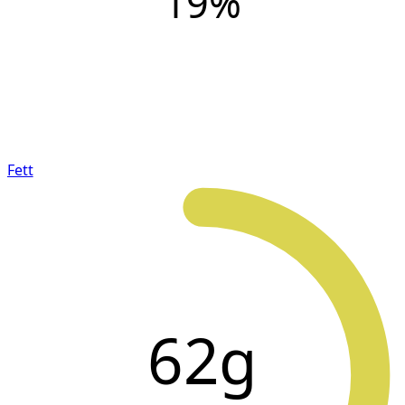
19
%
Fett
62g