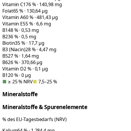
Vitamin C
176 % · 140,98 mg
Folat
65 % · 130,64 µg
Vitamin A
60 % · 481,43 µg
Vitamin E
55 % · 6,6 mg
B1
48 % · 0,53 mg
B2
36 % · 0,5 mg
Biotin
35 % · 17,7 µg
B3 (Niacin)
28 % · 4,47 mg
B5
27 % · 1,64 mg
B6
26 % · 370,66 µg
Vitamin D
2 % · 0,1 µg
B12
0 % · 0 µg
■
≥ 25 % NRV
■
7,5–25 %
Mineralstoffe
Mineralstoffe & Spurenelemente
% des EU-Tagesbedarfs (NRV)
Kalium
64 % · 1.284,4 mg