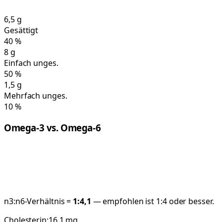
6,5
g
Gesättigt
40
%
8
g
Einfach unges.
50
%
1,5
g
Mehrfach unges.
10
%
Omega-3 vs. Omega-6
n3:n6-Verhältnis =
1:
4,1
— empfohlen ist 1:4 oder besser.
Cholesterin:
16,1
mg