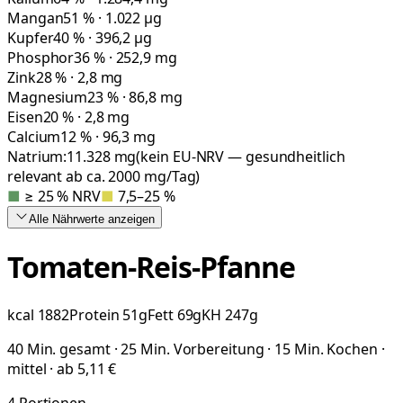
Mangan
51 % · 1.022 µg
Kupfer
40 % · 396,2 µg
Phosphor
36 % · 252,9 mg
Zink
28 % · 2,8 mg
Magnesium
23 % · 86,8 mg
Eisen
20 % · 2,8 mg
Calcium
12 % · 96,3 mg
Natrium:
11.328
mg
(kein EU-NRV — gesundheitlich
relevant ab ca. 2000 mg/Tag)
■
≥ 25 % NRV
■
7,5–25 %
Alle Nährwerte
anzeigen
Tomaten-Reis-Pfanne
kcal
1882
Protein
51
g
Fett
69
g
KH
247
g
40 Min. gesamt · 25 Min. Vorbereitung · 15 Min. Kochen ·
mittel · ab 5,11 €