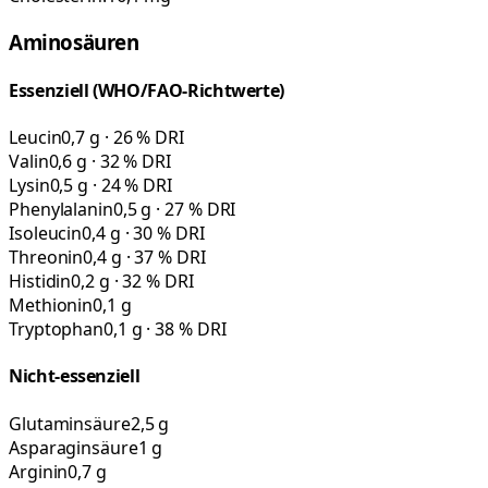
Aminosäuren
Essenziell (WHO/FAO-Richtwerte)
Leucin
0,7 g · 26 % DRI
Valin
0,6 g · 32 % DRI
Lysin
0,5 g · 24 % DRI
Phenylalanin
0,5 g · 27 % DRI
Isoleucin
0,4 g · 30 % DRI
Threonin
0,4 g · 37 % DRI
Histidin
0,2 g · 32 % DRI
Methionin
0,1 g
Tryptophan
0,1 g · 38 % DRI
Nicht-essenziell
Glutaminsäure
2,5 g
Asparaginsäure
1 g
Arginin
0,7 g