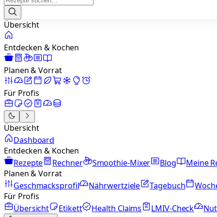
Übersicht
Entdecken & Kochen
Planen & Vorrat
Für Profis
Übersicht
Dashboard
Entdecken & Kochen
Rezepte
Rechner
Smoothie-Mixer
Blog
Meine R
Planen & Vorrat
Geschmacksprofil
Nährwertziele
Tagebuch
Woch
Für Profis
Übersicht
Etikett
Health Claims
LMIV-Check
Nut