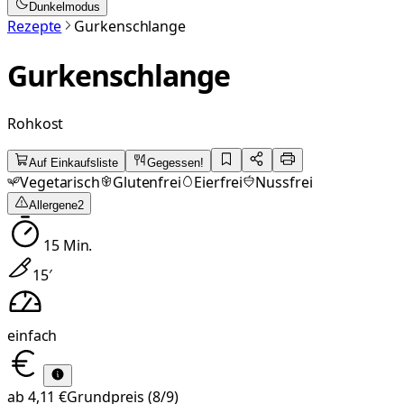
Dunkelmodus
Rezepte
Gurkenschlange
Gurkenschlange
Rohkost
Auf Einkaufsliste
Gegessen!
Vegetarisch
Glutenfrei
Eierfrei
Nussfrei
Allergene
2
15
Min.
15
′
einfach
ab
4,11 €
Grundpreis
(8/9)