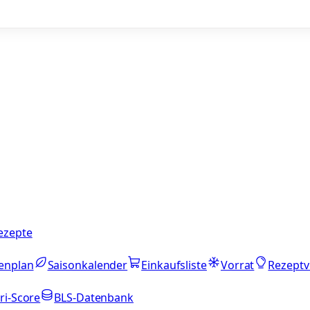
ezepte
enplan
Saisonkalender
Einkaufsliste
Vorrat
Rezeptv
ri-Score
BLS-Datenbank