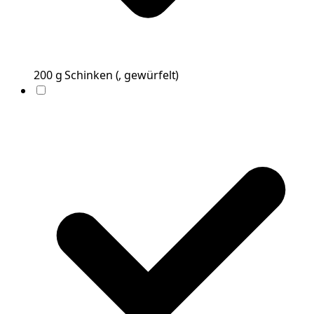
200
g
Schinken
(
, gewürfelt
)