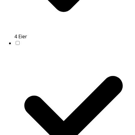
4
Eier