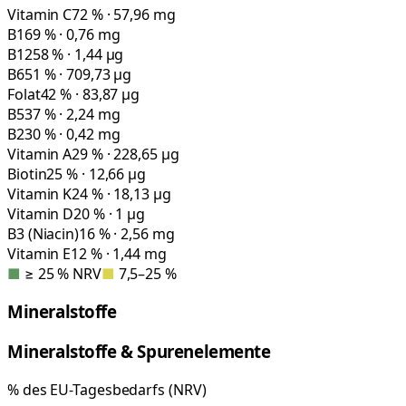
Vitamin C
72 % · 57,96 mg
B1
69 % · 0,76 mg
B12
58 % · 1,44 µg
B6
51 % · 709,73 µg
Folat
42 % · 83,87 µg
B5
37 % · 2,24 mg
B2
30 % · 0,42 mg
Vitamin A
29 % · 228,65 µg
Biotin
25 % · 12,66 µg
Vitamin K
24 % · 18,13 µg
Vitamin D
20 % · 1 µg
B3 (Niacin)
16 % · 2,56 mg
Vitamin E
12 % · 1,44 mg
■
≥ 25 % NRV
■
7,5–25 %
Mineralstoffe
Mineralstoffe & Spurenelemente
% des EU-Tagesbedarfs (NRV)