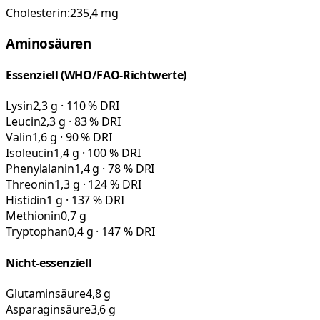
Cholesterin:
235,4
mg
Aminosäuren
Essenziell (WHO/FAO-Richtwerte)
Lysin
2,3 g · 110 % DRI
Leucin
2,3 g · 83 % DRI
Valin
1,6 g · 90 % DRI
Isoleucin
1,4 g · 100 % DRI
Phenylalanin
1,4 g · 78 % DRI
Threonin
1,3 g · 124 % DRI
Histidin
1 g · 137 % DRI
Methionin
0,7 g
Tryptophan
0,4 g · 147 % DRI
Nicht-essenziell
Glutaminsäure
4,8 g
Asparaginsäure
3,6 g