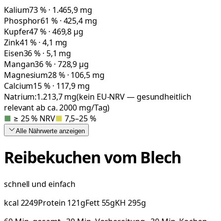
Kalium
73 % · 1.465,9 mg
Phosphor
61 % · 425,4 mg
Kupfer
47 % · 469,8 µg
Zink
41 % · 4,1 mg
Eisen
36 % · 5,1 mg
Mangan
36 % · 728,9 µg
Magnesium
28 % · 106,5 mg
Calcium
15 % · 117,9 mg
Natrium:
1.213,7
mg
(kein EU-NRV — gesundheitlich
relevant ab ca. 2000 mg/Tag)
■
≥ 25 % NRV
■
7,5–25 %
Alle Nährwerte
anzeigen
Reibekuchen vom Blech
schnell und einfach
kcal
2249
Protein
121
g
Fett
55
g
KH
295
g