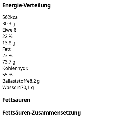
Energie-Verteilung
562
kcal
30,3
g
Eiweiß
22
%
13,8
g
Fett
23
%
73,7
g
Kohlenhydr.
55
%
Ballaststoffe
8,2 g
Wasser
470,1 g
Fettsäuren
Fettsäuren-Zusammensetzung