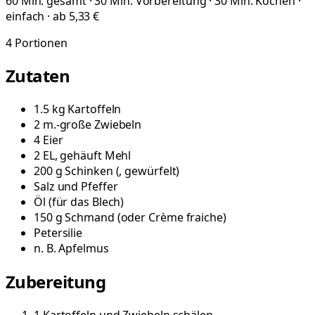
60 Min. gesamt · 30 Min. Vorbereitung · 30 Min. Kochen ·
einfach · ab 5,33 €
4
Portionen
Zutaten
1.5
kg
Kartoffeln
2
m.-große
Zwiebeln
4
Eier
2
EL, gehäuft
Mehl
200
g
Schinken
(
, gewürfelt
)
Salz und Pfeffer
Öl
(
für das Blech
)
150
g
Schmand
(
oder Crème fraiche
)
Petersilie
n. B.
Apfelmus
Zubereitung