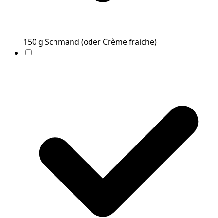
150
g
Schmand
(
oder Crème fraiche
)