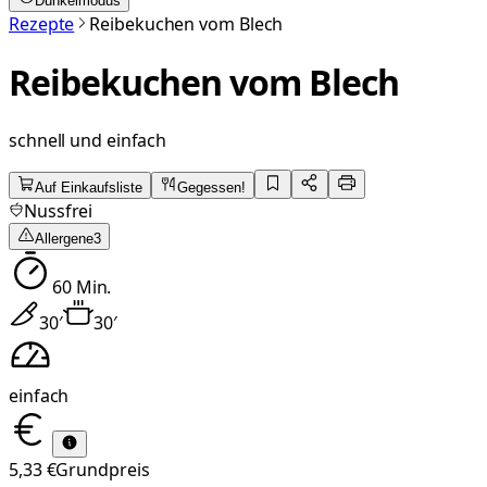
Dunkelmodus
Rezepte
Reibekuchen vom Blech
Reibekuchen vom Blech
schnell und einfach
Auf Einkaufsliste
Gegessen!
Nussfrei
Allergene
3
60
Min.
30
′
30
′
einfach
5,33 €
Grundpreis