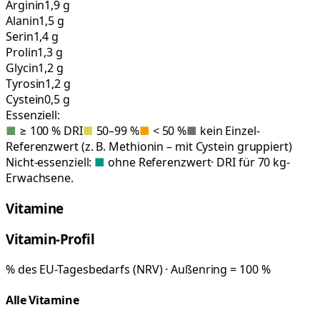
Arginin
1,9 g
Alanin
1,5 g
Serin
1,4 g
Prolin
1,3 g
Glycin
1,2 g
Tyrosin
1,2 g
Cystein
0,5 g
Essenziell:
■
≥ 100 % DRI
■
50–99 %
■
< 50 %
■
kein Einzel-
Referenzwert (z. B. Methionin – mit Cystein gruppiert)
Nicht-essenziell:
■
ohne Referenzwert
· DRI für 70 kg-
Erwachsene.
Vitamine
Vitamin-Profil
% des EU-Tagesbedarfs (NRV) · Außenring = 100 %
Alle Vitamine