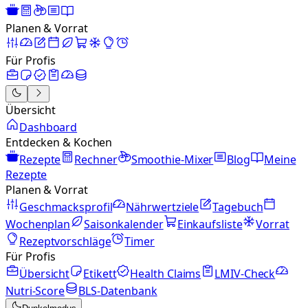
Planen & Vorrat
Für Profis
Übersicht
Dashboard
Entdecken & Kochen
Rezepte
Rechner
Smoothie-Mixer
Blog
Meine
Rezepte
Planen & Vorrat
Geschmacksprofil
Nährwertziele
Tagebuch
Wochenplan
Saisonkalender
Einkaufsliste
Vorrat
Rezeptvorschläge
Timer
Für Profis
Übersicht
Etikett
Health Claims
LMIV-Check
Nutri-Score
BLS-Datenbank