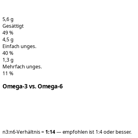
5,6
g
Gesättigt
49
%
4,5
g
Einfach unges.
40
%
1,3
g
Mehrfach unges.
11
%
Omega-3 vs. Omega-6
n3:n6-Verhältnis =
1:
14
— empfohlen ist 1:4 oder besser.