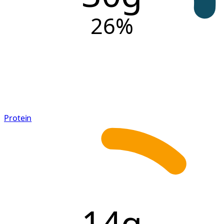
26
%
Protein
14g