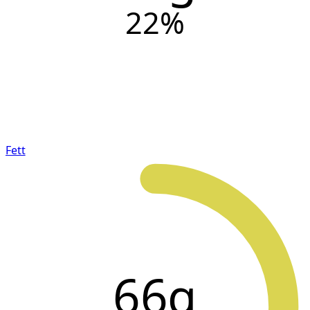
22
%
Fett
66g