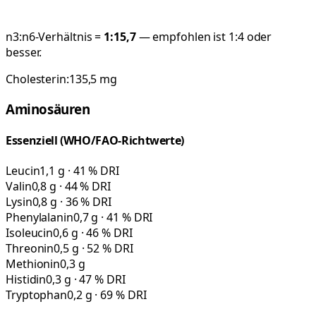
n3:n6-Verhältnis =
1:
15,7
— empfohlen ist 1:4 oder
besser.
Cholesterin:
135,5
mg
Aminosäuren
Essenziell (WHO/FAO-Richtwerte)
Leucin
1,1 g · 41 % DRI
Valin
0,8 g · 44 % DRI
Lysin
0,8 g · 36 % DRI
Phenylalanin
0,7 g · 41 % DRI
Isoleucin
0,6 g · 46 % DRI
Threonin
0,5 g · 52 % DRI
Methionin
0,3 g
Histidin
0,3 g · 47 % DRI
Tryptophan
0,2 g · 69 % DRI