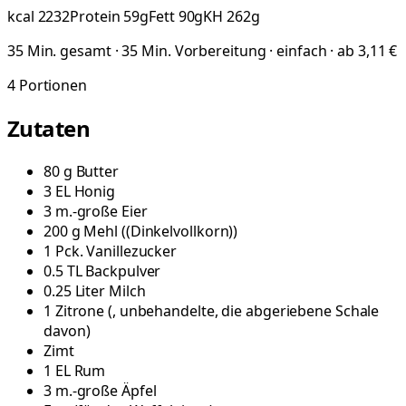
kcal
2232
Protein
59
g
Fett
90
g
KH
262
g
35 Min. gesamt · 35 Min. Vorbereitung · einfach · ab 3,11 €
4
Portionen
Zutaten
80
g
Butter
3
EL
Honig
3
m.-große
Eier
200
g
Mehl
(
(Dinkelvollkorn)
)
1
Pck.
Vanillezucker
0.5
TL
Backpulver
0.25
Liter
Milch
1
Zitrone
(
, unbehandelte, die abgeriebene Schale
davon
)
Zimt
1
EL
Rum
3
m.-große
Äpfel