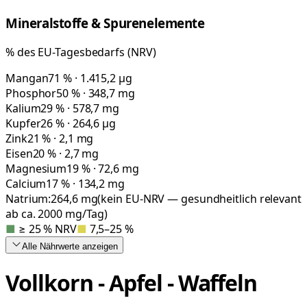
Mineralstoffe & Spurenelemente
% des EU-Tagesbedarfs (NRV)
Mangan
71 % · 1.415,2 µg
Phosphor
50 % · 348,7 mg
Kalium
29 % · 578,7 mg
Kupfer
26 % · 264,6 µg
Zink
21 % · 2,1 mg
Eisen
20 % · 2,7 mg
Magnesium
19 % · 72,6 mg
Calcium
17 % · 134,2 mg
Natrium:
264,6
mg
(kein EU-NRV — gesundheitlich relevant
ab ca. 2000 mg/Tag)
■
≥ 25 % NRV
■
7,5–25 %
Alle Nährwerte
anzeigen
Vollkorn - Apfel - Waffeln