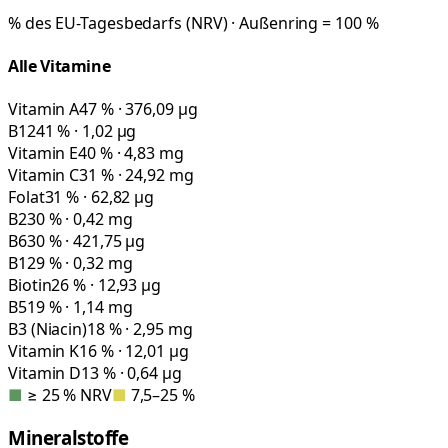
% des EU-Tagesbedarfs (NRV) · Außenring = 100 %
Alle Vitamine
Vitamin A
47 % · 376,09 µg
B12
41 % · 1,02 µg
Vitamin E
40 % · 4,83 mg
Vitamin C
31 % · 24,92 mg
Folat
31 % · 62,82 µg
B2
30 % · 0,42 mg
B6
30 % · 421,75 µg
B1
29 % · 0,32 mg
Biotin
26 % · 12,93 µg
B5
19 % · 1,14 mg
B3 (Niacin)
18 % · 2,95 mg
Vitamin K
16 % · 12,01 µg
Vitamin D
13 % · 0,64 µg
■
≥ 25 % NRV
■
7,5–25 %
Mineralstoffe