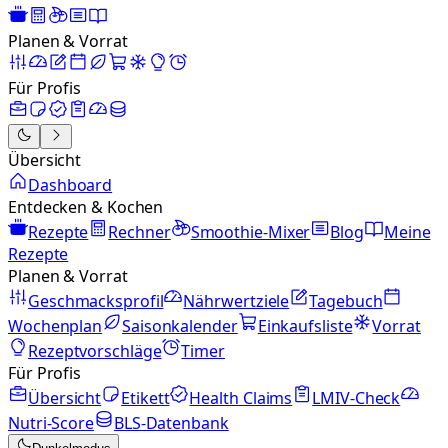
Planen & Vorrat
Für Profis
Übersicht
Dashboard
Entdecken & Kochen
Rezepte
Rechner
Smoothie-Mixer
Blog
Meine
Rezepte
Planen & Vorrat
Geschmacksprofil
Nährwertziele
Tagebuch
Wochenplan
Saisonkalender
Einkaufsliste
Vorrat
Rezeptvorschläge
Timer
Für Profis
Übersicht
Etikett
Health Claims
LMIV-Check
Nutri-Score
BLS-Datenbank