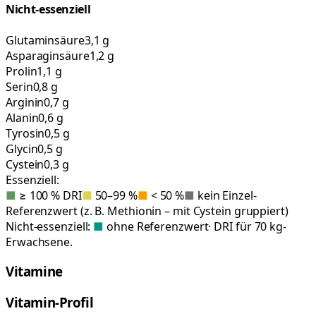
Nicht-essenziell
Glutaminsäure
3,1 g
Asparaginsäure
1,2 g
Prolin
1,1 g
Serin
0,8 g
Arginin
0,7 g
Alanin
0,6 g
Tyrosin
0,5 g
Glycin
0,5 g
Cystein
0,3 g
Essenziell:
■
≥ 100 % DRI
■
50–99 %
■
< 50 %
■
kein Einzel-
Referenzwert (z. B. Methionin – mit Cystein gruppiert)
Nicht-essenziell:
■
ohne Referenzwert
· DRI für 70 kg-
Erwachsene.
Vitamine
Vitamin-Profil