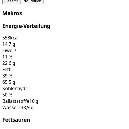
Gesamt
Pro Portion
Makros
Energie-Verteilung
558
kcal
14,7
g
Eiweiß
11
%
22,6
g
Fett
39
%
65,5
g
Kohlenhydr.
50
%
Ballaststoffe
10 g
Wasser
238,9 g
Fettsäuren