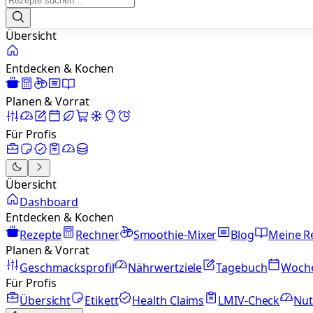
Übersicht
Entdecken & Kochen
Planen & Vorrat
Für Profis
Übersicht
Dashboard
Entdecken & Kochen
Rezepte
Rechner
Smoothie-Mixer
Blog
Meine R
Planen & Vorrat
Geschmacksprofil
Nährwertziele
Tagebuch
Woch
Für Profis
Übersicht
Etikett
Health Claims
LMIV-Check
Nut