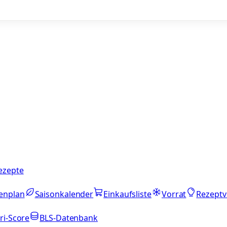
ezepte
enplan
Saisonkalender
Einkaufsliste
Vorrat
Rezeptv
ri-Score
BLS-Datenbank