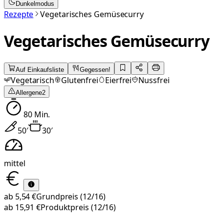
Dunkelmodus
Rezepte
Vegetarisches Gemüsecurry
Vegetarisches Gemüsecurry
Auf Einkaufsliste
Gegessen!
Vegetarisch
Glutenfrei
Eierfrei
Nussfrei
Allergene
2
80
Min.
50
′
30
′
mittel
ab
5,54 €
Grundpreis
(12/16)
ab
15,91 €
Produktpreis
(12/16)