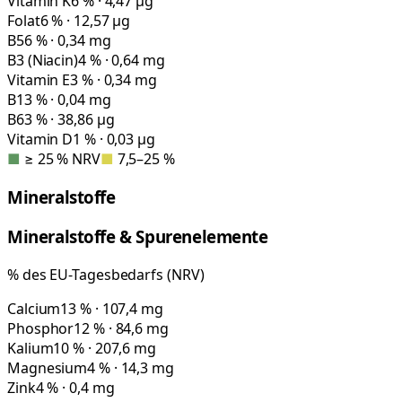
Vitamin K
6 % · 4,47 µg
Folat
6 % · 12,57 µg
B5
6 % · 0,34 mg
B3 (Niacin)
4 % · 0,64 mg
Vitamin E
3 % · 0,34 mg
B1
3 % · 0,04 mg
B6
3 % · 38,86 µg
Vitamin D
1 % · 0,03 µg
■
≥ 25 % NRV
■
7,5–25 %
Mineralstoffe
Mineralstoffe & Spurenelemente
% des EU-Tagesbedarfs (NRV)
Calcium
13 % · 107,4 mg
Phosphor
12 % · 84,6 mg
Kalium
10 % · 207,6 mg
Magnesium
4 % · 14,3 mg
Zink
4 % · 0,4 mg