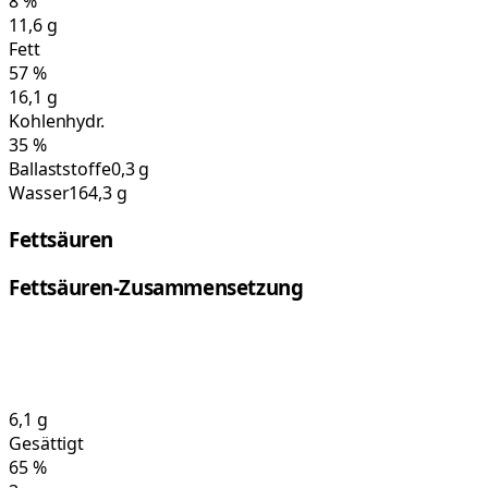
8
%
11,6
g
Fett
57
%
16,1
g
Kohlenhydr.
35
%
Ballaststoffe
0,3 g
Wasser
164,3 g
Fettsäuren
Fettsäuren-Zusammensetzung
6,1
g
Gesättigt
65
%