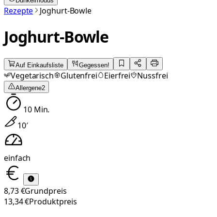
Dunkelmodus
Rezepte
Joghurt-Bowle
Joghurt-Bowle
Auf Einkaufsliste
Gegessen!
Vegetarisch
Glutenfrei
Eierfrei
Nussfrei
Allergene
2
10
Min.
10
′
einfach
8,73 €
Grundpreis
13,34 €
Produktpreis