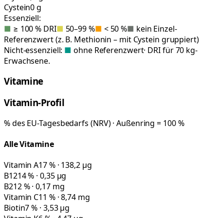
Cystein
0 g
Essenziell:
■
≥ 100 % DRI
■
50–99 %
■
< 50 %
■
kein Einzel-
Referenzwert (z. B. Methionin – mit Cystein gruppiert)
Nicht-essenziell:
■
ohne Referenzwert
· DRI für 70 kg-
Erwachsene.
Vitamine
Vitamin-Profil
% des EU-Tagesbedarfs (NRV) · Außenring = 100 %
Alle Vitamine
Vitamin A
17 % · 138,2 µg
B12
14 % · 0,35 µg
B2
12 % · 0,17 mg
Vitamin C
11 % · 8,74 mg
Biotin
7 % · 3,53 µg