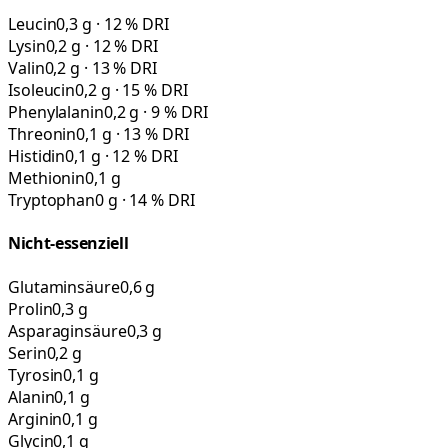
Leucin
0,3 g · 12 % DRI
Lysin
0,2 g · 12 % DRI
Valin
0,2 g · 13 % DRI
Isoleucin
0,2 g · 15 % DRI
Phenylalanin
0,2 g · 9 % DRI
Threonin
0,1 g · 13 % DRI
Histidin
0,1 g · 12 % DRI
Methionin
0,1 g
Tryptophan
0 g · 14 % DRI
Nicht-essenziell
Glutaminsäure
0,6 g
Prolin
0,3 g
Asparaginsäure
0,3 g
Serin
0,2 g
Tyrosin
0,1 g
Alanin
0,1 g
Arginin
0,1 g
Glycin
0,1 g