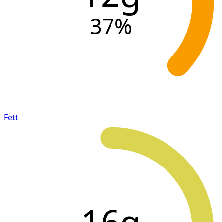
37
%
Fett
16g