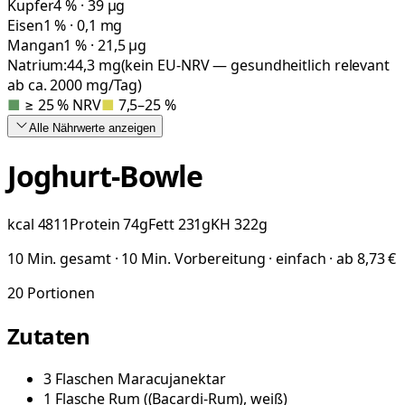
Kupfer
4 % · 39 µg
Eisen
1 % · 0,1 mg
Mangan
1 % · 21,5 µg
Natrium:
44,3
mg
(kein EU-NRV — gesundheitlich relevant
ab ca. 2000 mg/Tag)
■
≥ 25 % NRV
■
7,5–25 %
Alle Nährwerte
anzeigen
Joghurt-Bowle
kcal
4811
Protein
74
g
Fett
231
g
KH
322
g
10 Min. gesamt · 10 Min. Vorbereitung · einfach · ab 8,73 €
20
Portionen
Zutaten
3
Flaschen
Maracujanektar
1
Flasche
Rum
(
(Bacardi-Rum), weiß
)