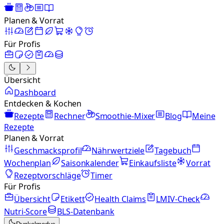
Planen & Vorrat
Für Profis
Übersicht
Dashboard
Entdecken & Kochen
Rezepte
Rechner
Smoothie-Mixer
Blog
Meine
Rezepte
Planen & Vorrat
Geschmacksprofil
Nährwertziele
Tagebuch
Wochenplan
Saisonkalender
Einkaufsliste
Vorrat
Rezeptvorschläge
Timer
Für Profis
Übersicht
Etikett
Health Claims
LMIV-Check
Nutri-Score
BLS-Datenbank