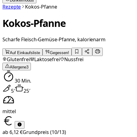
Dunkelmodus
Rezepte
Kokos-Pfanne
Kokos-Pfanne
Scharfe Fleisch-Gemüse-Pfanne, kalorienarm
Auf Einkaufsliste
Gegessen!
Glutenfrei
Laktosefrei
Nussfrei
Allergene
3
30
Min.
5
′
25
′
mittel
ab
6,12 €
Grundpreis
(10/13)