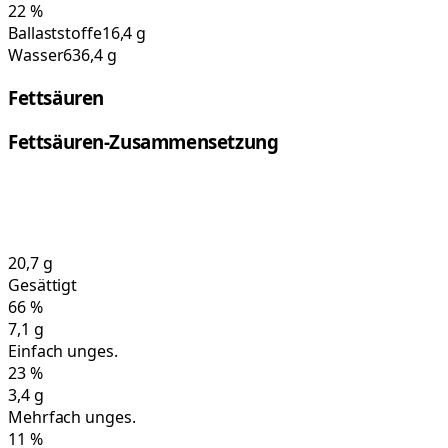
22
%
Ballaststoffe
16,4 g
Wasser
636,4 g
Fettsäuren
Fettsäuren-Zusammensetzung
20,7
g
Gesättigt
66
%
7,1
g
Einfach unges.
23
%
3,4
g
Mehrfach unges.
11
%