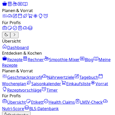
Planen & Vorrat
Für Profis
Übersicht
Dashboard
Entdecken & Kochen
Rezepte
Rechner
Smoothie-Mixer
Blog
Meine
Rezepte
Planen & Vorrat
Geschmacksprofil
Nährwertziele
Tagebuch
Wochenplan
Saisonkalender
Einkaufsliste
Vorrat
Rezeptvorschläge
Timer
Für Profis
Übersicht
Etikett
Health Claims
LMIV-Check
Nutri-Score
BLS-Datenbank