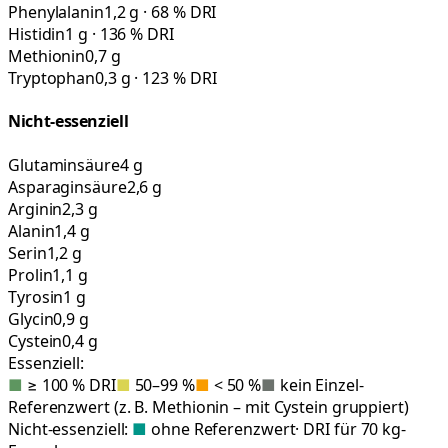
Phenylalanin
1,2 g · 68 % DRI
Histidin
1 g · 136 % DRI
Methionin
0,7 g
Tryptophan
0,3 g · 123 % DRI
Nicht-essenziell
Glutaminsäure
4 g
Asparaginsäure
2,6 g
Arginin
2,3 g
Alanin
1,4 g
Serin
1,2 g
Prolin
1,1 g
Tyrosin
1 g
Glycin
0,9 g
Cystein
0,4 g
Essenziell:
■
≥ 100 % DRI
■
50–99 %
■
< 50 %
■
kein Einzel-
Referenzwert (z. B. Methionin – mit Cystein gruppiert)
Nicht-essenziell:
■
ohne Referenzwert
· DRI für 70 kg-