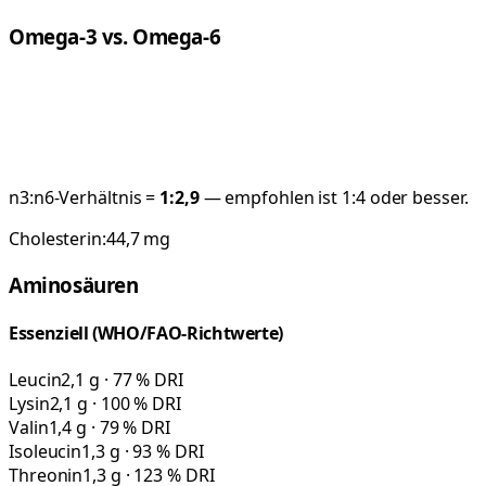
Omega-3 vs. Omega-6
n3:n6-Verhältnis =
1:
2,9
— empfohlen ist 1:4 oder besser.
Cholesterin:
44,7
mg
Aminosäuren
Essenziell (WHO/FAO-Richtwerte)
Leucin
2,1 g · 77 % DRI
Lysin
2,1 g · 100 % DRI
Valin
1,4 g · 79 % DRI
Isoleucin
1,3 g · 93 % DRI
Threonin
1,3 g · 123 % DRI