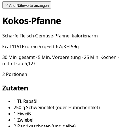
Alle Nährwerte
anzeigen
Kokos-Pfanne
Scharfe Fleisch-Gemüse-Pfanne, kalorienarm
kcal
1151
Protein
57
g
Fett
67
g
KH
59
g
30 Min. gesamt · 5 Min. Vorbereitung · 25 Min. Kochen ·
mittel · ab 6,12 €
2
Portionen
Zutaten
1
TL
Rapsöl
250
g
Schweinefilet
(
oder Hühnchenfilet
)
1
Eiweiß
1
Zwiebel
2
Paprikaschoten
(
und gelbe
)