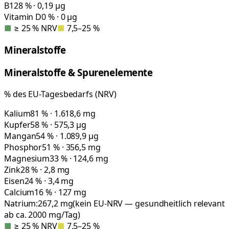
B12
8 % · 0,19 µg
Vitamin D
0 % · 0 µg
■
≥ 25 % NRV
■
7,5–25 %
Mineralstoffe
Mineralstoffe & Spurenelemente
% des EU-Tagesbedarfs (NRV)
Kalium
81 % · 1.618,6 mg
Kupfer
58 % · 575,3 µg
Mangan
54 % · 1.089,9 µg
Phosphor
51 % · 356,5 mg
Magnesium
33 % · 124,6 mg
Zink
28 % · 2,8 mg
Eisen
24 % · 3,4 mg
Calcium
16 % · 127 mg
Natrium:
267,2
mg
(kein EU-NRV — gesundheitlich relevant
ab ca. 2000 mg/Tag)
■
≥ 25 % NRV
■
7,5–25 %