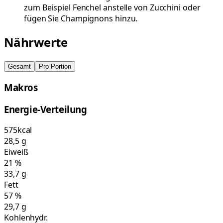
zum Beispiel Fenchel anstelle von Zucchini oder
fügen Sie Champignons hinzu.
Nährwerte
Gesamt
Pro Portion
Makros
Energie-Verteilung
575
kcal
28,5
g
Eiweiß
21
%
33,7
g
Fett
57
%
29,7
g
Kohlenhydr.