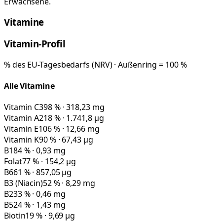
Erwachsene.
Vitamine
Vitamin-Profil
% des EU-Tagesbedarfs (NRV) · Außenring = 100 %
Alle Vitamine
Vitamin C
398 % · 318,23 mg
Vitamin A
218 % · 1.741,8 µg
Vitamin E
106 % · 12,66 mg
Vitamin K
90 % · 67,43 µg
B1
84 % · 0,93 mg
Folat
77 % · 154,2 µg
B6
61 % · 857,05 µg
B3 (Niacin)
52 % · 8,29 mg
B2
33 % · 0,46 mg
B5
24 % · 1,43 mg
Biotin
19 % · 9,69 µg